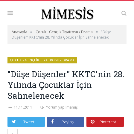
»
»
Anasayfa
Çocuk - Gençlik Tiyatrosu / Drama
"Düşe
Düşenler" KKTC'nin 28. Yılında Çocuklar İçin Sahnelenecek
ÇOCUK - GENÇLIK TIYATROSU / DRAMA
"Düşe Düşenler" KKTC'nin 28.
Yılında Çocuklar İçin
Sahnelenecek
11.11.2011
Yorum yapılmamış
Tweet
Paylaş
Pinterest
+