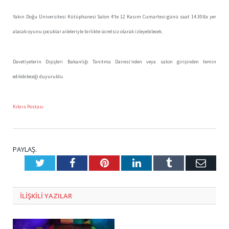
Yakın Doğu Üniversitesi Kütüphanesi Salon 4’te 12 Kasım Cumartesi günü saat 14.30’da yer
alacak oyunu çocuklar aileleriyle birlikte ücretsiz olarak izleyebilecek.
Davetiyelerin Dışişleri Bakanlığı Tanıtma Dairesi’nden veya salon girişinden temin
edilebileceği duyuruldu.
Kıbrıs Postası
PAYLAŞ.
Twitter
Facebook
Pinterest
LinkedIn
Tumblr
E-
Posta
ILIŞKILI
YAZILAR