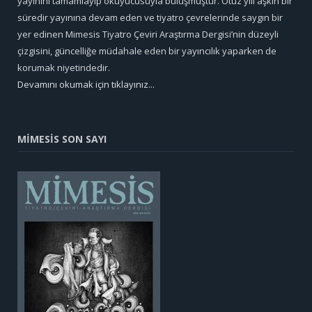
yayınını tamamlayıp okuyucusuyla buluşmuştur. Otuz yılı aşkın bir
süredir yayınına devam eden ve tiyatro çevrelerinde saygın bir
yer edinen Mimesis Tiyatro Çeviri Araştırma Dergisi’nin düzeyli
çizgisini, güncelliğe müdahale eden bir yayıncılık yaparken de
korumak niyetindedir.
Devamını okumak için tıklayınız...
MİMESİS SON SAYI