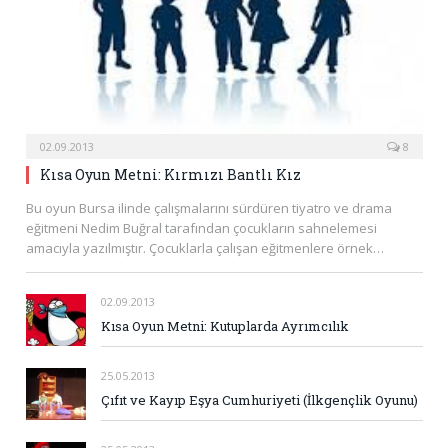
02.09.2013
8
Kısa Oyun Metni: Kırmızı Bantlı Kız
Bu oyun Bursa ilinde çalışmalarını sürdüren tiyatro ve drama
eğitmeni Nedim Buğral tarafından çocukların sahnelemesi
amacıyla yazılmıştır. Çocuklarla çalışan eğitmenlere örnek…
02.09.2013
Kısa Oyun Metni: Kutuplarda Ayrımcılık
25.05.2013
Çıfıt ve Kayıp Eşya Cumhuriyeti (İlkgençlik Oyunu)