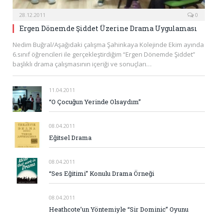
28.12.2011
0
Ergen Dönemde Şiddet Üzerine Drama Uygulaması
Nedim Buğral/Aşağıdaki çalışma Şahinkaya Kolejinde Ekim ayında
6.sınıf öğrencileri ile gerçekleştirdiğim “Ergen Dönemde Şiddet”
başlıklı drama çalışmasının içeriği ve sonuçları…
11.04.2011
“O Çocuğun Yerinde Olsaydım”
08.04.2011
Eğitsel Drama
08.04.2011
“Ses Eğitimi” Konulu Drama Örneği
08.04.2011
Heathcote’un Yöntemiyle “Sir Dominic” Oyunu