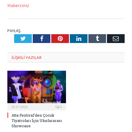
Haberciniz
PAYLAŞ.
Twitter
Facebook
Pinterest
LinkedIn
Tumblr
E-
Posta
ILIŞKILI
YAZILAR
20.07.2026
0
Atta Festival’den Çocuk
Tiyatroları İçin Uluslararası
Showcase