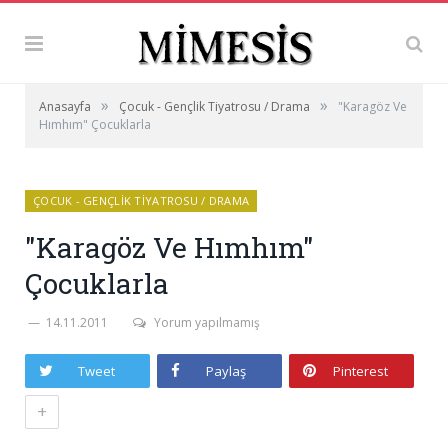
»
»
Anasayfa
Çocuk - Gençlik Tiyatrosu / Drama
"Karagöz Ve
Hımhım" Çocuklarla
ÇOCUK - GENÇLIK TIYATROSU / DRAMA
"Karagöz Ve Hımhım"
Çocuklarla
14.11.2011
Yorum yapılmamış
Tweet
Paylaş
Pinterest
+