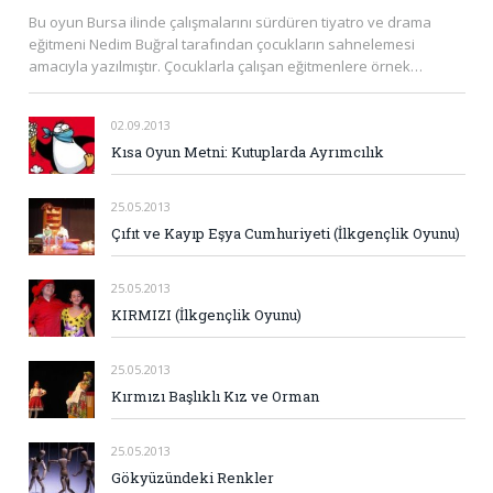
Bu oyun Bursa ilinde çalışmalarını sürdüren tiyatro ve drama
eğitmeni Nedim Buğral tarafından çocukların sahnelemesi
amacıyla yazılmıştır. Çocuklarla çalışan eğitmenlere örnek…
02.09.2013
Kısa Oyun Metni: Kutuplarda Ayrımcılık
25.05.2013
Çıfıt ve Kayıp Eşya Cumhuriyeti (İlkgençlik Oyunu)
25.05.2013
KIRMIZI (İlkgençlik Oyunu)
25.05.2013
Kırmızı Başlıklı Kız ve Orman
25.05.2013
Gökyüzündeki Renkler