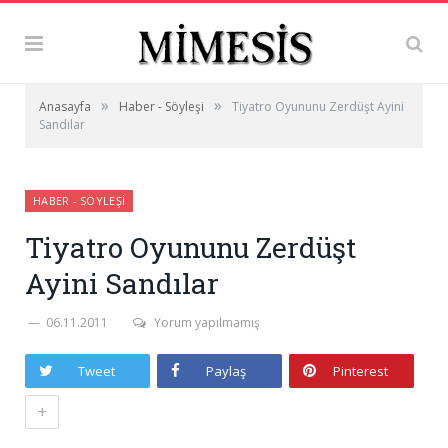
»
»
Anasayfa
Haber - Söyleşi
Tiyatro Oyununu Zerdüşt Ayini
Sandılar
HABER - SÖYLEŞI
Tiyatro Oyununu Zerdüşt
Ayini Sandılar
06.11.2011
Yorum yapılmamış
Tweet
Paylaş
Pinterest
+