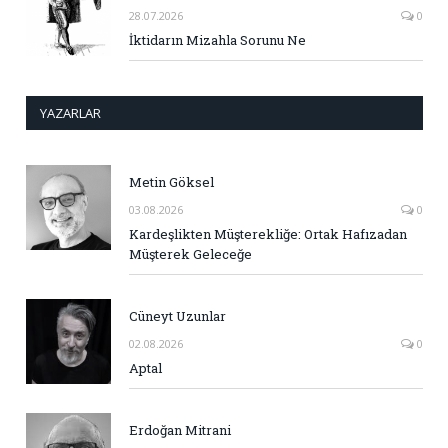
28.07.2026
0
İktidarın Mizahla Sorunu Ne
YAZARLAR
Metin Göksel
03.08.2026
0
Kardeşlikten Müşterekliğe: Ortak Hafızadan
Müşterek Geleceğe
Cüneyt Uzunlar
02.08.2026
0
Aptal
Erdoğan Mitrani