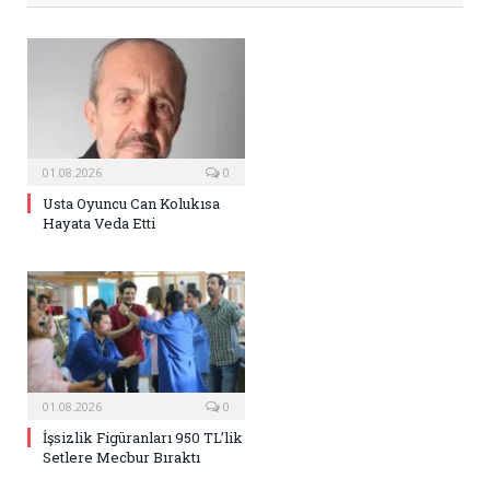
01.08.2026
0
Usta Oyuncu Can Kolukısa
Hayata Veda Etti
01.08.2026
0
İşsizlik Figüranları 950 TL’lik
Setlere Mecbur Bıraktı