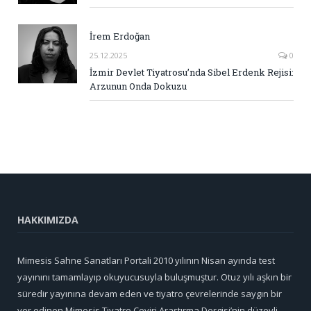
İrem Erdoğan
25.12.2025
0
İzmir Devlet Tiyatrosu’nda Sibel Erdenk Rejisi:
Arzunun Onda Dokuzu
HAKKIMIZDA
Mimesis Sahne Sanatları Portali 2010 yılının Nisan ayında test
yayınını tamamlayıp okuyucusuyla buluşmuştur. Otuz yılı aşkın bir
süredir yayınına devam eden ve tiyatro çevrelerinde saygın bir
yer edinen Mimesis Tiyatro Çeviri Araştırma Dergisi’nin düzeyli