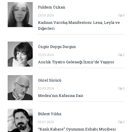
Fuldem Özkan
26.03.2026
0
Kadının Varoluş Manifestosu: Lena, Leyla ve
Diğerleri
Özgür Duygu Durgun
13.03.2026
0
Asırlık Tiyatro Geleneği İzmir’de Yaşıyor
Gürel Sürücü
05.03.2026
0
Medea’nın Kafasına Dair
Bülent Yıldız
03.01.2026
0
“Kanlı Kabare” Oyununun Esbabı Mucibesi