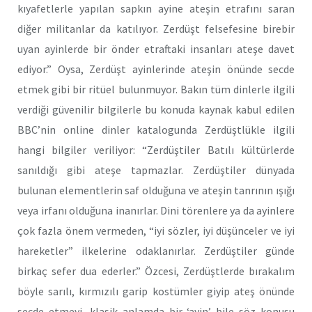
kıyafetlerle yapılan sapkın ayine ateşin etrafını saran
diğer militanlar da katılıyor. Zerdüşt felsefesine birebir
uyan ayinlerde bir önder etraftaki insanları ateşe davet
ediyor.” Oysa, Zerdüşt ayinlerinde ateşin önünde secde
etmek gibi bir ritüel bulunmuyor. Bakın tüm dinlerle ilgili
verdiği güvenilir bilgilerle bu konuda kaynak kabul edilen
BBC’nin online dinler katalogunda Zerdüştlükle ilgili
hangi bilgiler veriliyor: “Zerdüştiler Batılı kültürlerde
sanıldığı gibi ateşe tapmazlar. Zerdüştiler dünyada
bulunan elementlerin saf olduğuna ve ateşin tanrının ışığı
veya irfanı olduğuna inanırlar. Dini törenlere ya da ayinlere
çok fazla önem vermeden, “iyi sözler, iyi düşünceler ve iyi
hareketler” ilkelerine odaklanırlar. Zerdüştiler günde
birkaç sefer dua ederler.” Özcesi, Zerdüştlerde bırakalım
böyle sarılı, kırmızılı garip kostümler giyip ateş önünde
secde etmeyi, klasik anlamda bir ‘ayin’ bile söz konusu