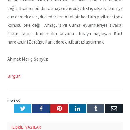
değil. Biçimci bir din olmayan Zerdüştilikte, sık sık Tanrı’ya
dua etmek esas, dua ederken özel bir kostüm giyilmesi söz
konusu bile değil. Amaç, ‘sivil Cuma’ eylemleriyle siyasal
İslamcıların elinden din kozunu almaya başlayan Kürt
hareketini Zerdüşt ilan ederek itibarsızlaştırmak.
Ahmet Meriç Şenyüz
Birgün
PAYLAŞ.
Twitter
Facebook
Pinterest
LinkedIn
Tumblr
E-
Posta
ILIŞKILI
YAZILAR