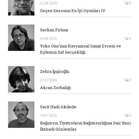
02.08.2026
0
Geçen Sezonun En İyi Oyunları IV
Serkan Fırtına
02.08.2026
0
Yoko Ono’nun Kavramsal Sanat Evreni ve
Eylemin Saf Gerçekliği
Zehra İpşiroğlu
27.07.2026
0
Akran Zorbalığı
Sacit Hadi Akdede
14.07.2026
0
Bağımsız Tiyatroların Bağımsızlığına Dair Bazı
İktisadi Gözlemler