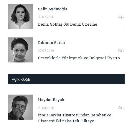
Selin Aydınoğlu
08.07.2026
2
Deniz Göktaş Ölü Deniz Üzerine
Dikmen Gürün
07.07.2026
0
Gerçeklerle Yüzleşmek ve Belgesel Tiyatro
AÇIK KÖŞE
Haydar Bayak
29.04.2026
0
İzmir Devlet Tiyatrosu’ndan Rembetiko
Efsanesi: İki Yaka Tek Hikaye