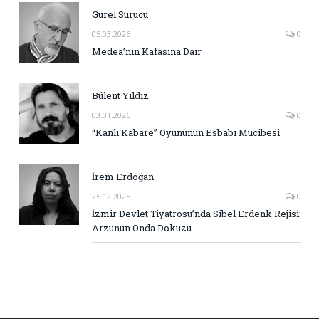
Gürel Sürücü
05.03.2026
0
Medea’nın Kafasına Dair
Bülent Yıldız
03.01.2026
0
“Kanlı Kabare” Oyununun Esbabı Mucibesi
İrem Erdoğan
25.12.2025
0
İzmir Devlet Tiyatrosu’nda Sibel Erdenk Rejisi:
Arzunun Onda Dokuzu