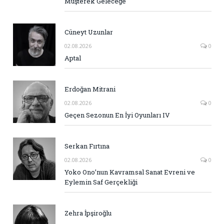
Müşterek Geleceğe
Cüneyt Uzunlar
02.08.2026
0
Aptal
Erdoğan Mitrani
02.08.2026
0
Geçen Sezonun En İyi Oyunları IV
Serkan Fırtına
02.08.2026
0
Yoko Ono’nun Kavramsal Sanat Evreni ve
Eylemin Saf Gerçekliği
Zehra İpşiroğlu