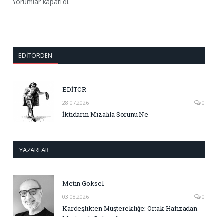
Yorumlar kapatıldı.
EDITÖRDEN
EDİTÖR
28.07.2026
0
İktidarın Mizahla Sorunu Ne
YAZARLAR
Metin Göksel
03.08.2026
0
Kardeşlikten Müşterekliğe: Ortak Hafızadan