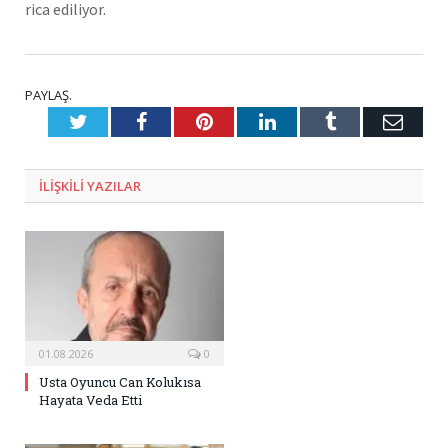
rica ediliyor.
PAYLAŞ.
Twitter
Facebook
Pinterest
LinkedIn
Tumblr
E-
Posta
ILIŞKILI
YAZILAR
01.08.2026
0
Usta Oyuncu Can Kolukısa
Hayata Veda Etti