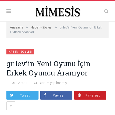
»
»
Anasayfa
Haber - Söyleşi
gnlev'in Yeni Oyunu İçin Erkek
Oyuncu Aranıyor
HABER - SÖYLEŞI
gnlev'in Yeni Oyunu İçin
Erkek Oyuncu Aranıyor
07.12.2011
Yorum yapılmamış
Tweet
Paylaş
Pinterest
+