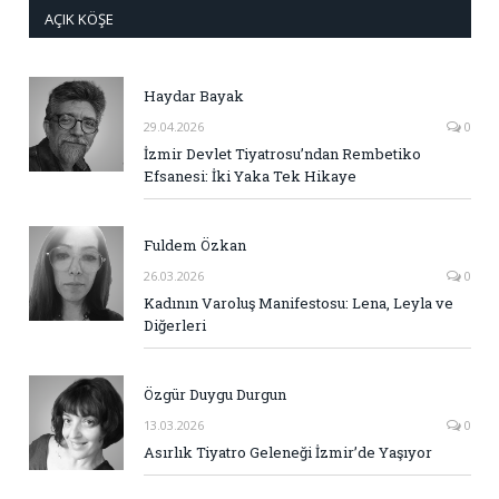
AÇIK KÖŞE
Haydar Bayak
29.04.2026
0
İzmir Devlet Tiyatrosu’ndan Rembetiko
Efsanesi: İki Yaka Tek Hikaye
Fuldem Özkan
26.03.2026
0
Kadının Varoluş Manifestosu: Lena, Leyla ve
Diğerleri
Özgür Duygu Durgun
13.03.2026
0
Asırlık Tiyatro Geleneği İzmir’de Yaşıyor