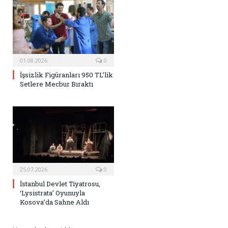
01.08.2026
0
İşsizlik Figüranları 950 TL’lik
Setlere Mecbur Bıraktı
25.07.2026
0
İstanbul Devlet Tiyatrosu,
‘Lysistrata’ Oyunuyla
Kosova’da Sahne Aldı