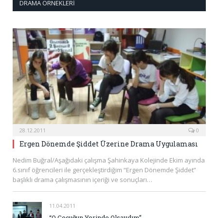
DRAMA ÖRNEKLERI
28.12.2011
0
Ergen Dönemde Şiddet Üzerine Drama Uygulaması
Nedim Buğral/Aşağıdaki çalışma Şahinkaya Kolejinde Ekim ayında
6.sınıf öğrencileri ile gerçekleştirdiğim “Ergen Dönemde Şiddet”
başlıklı drama çalışmasının içeriği ve sonuçları…
11.04.2011
“O Çocuğun Yerinde Olsaydım”