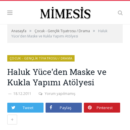
»
»
Anasayfa
Çocuk - Gençlik Tiyatrosu / Drama
Haluk
Yüce'den Maske ve Kukla Yapımı Atölyesi
ÇOCUK - GENÇLIK TIYATROSU / DRAMA
Haluk Yüce'den Maske ve
Kukla Yapımı Atölyesi
18.12.2011
Yorum yapılmamış
Tweet
Paylaş
Pinterest
+