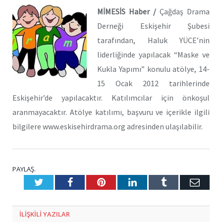
MİMESİS Haber /
Çağdaş Drama
Derneği Eskişehir Şubesi
tarafından, Haluk YÜCE’nin
liderliğinde yapılacak “Maske ve
Kukla Yapımı” konulu atölye, 14-
15 Ocak 2012 tarihlerinde
Eskişehir’de yapılacaktır. Katılımcılar için önkoşul
aranmayacaktır. Atölye katılımı, başvuru ve içerikle ilgili
bilgilere www.eskisehirdrama.org adresinden ulaşılabilir.
PAYLAŞ.
Twitter
Facebook
Pinterest
LinkedIn
Tumblr
E-
Posta
ILIŞKILI
YAZILAR