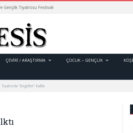
e Gençlik Tiyatrosu Festivali
ÇEVİRİ / ARAŞTIRMA
ÇOCUK – GENÇLIK
KÖŞE
Tiyatroda "Engeller" Kalktı
lktı