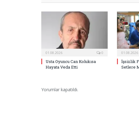
01.08.2026
0
01.08.2026
Usta Oyuncu Can Kolukısa
İşsizlik 
Hayata Veda Etti
Setlere 
Yorumlar kapatıldı.