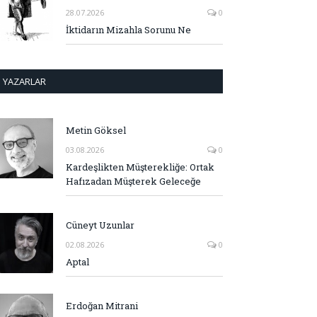
28.07.2026
0
İktidarın Mizahla Sorunu Ne
YAZARLAR
Metin Göksel
03.08.2026
0
Kardeşlikten Müşterekliğe: Ortak
Hafızadan Müşterek Geleceğe
Cüneyt Uzunlar
02.08.2026
0
Aptal
Erdoğan Mitrani