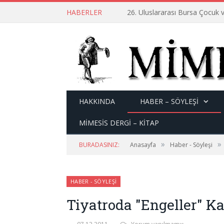
HABERLER
26. Uluslararası Bursa Çocuk v
HAKKINDA
HABER – SÖYLEŞI
MİMESİS DERGİ – KİTAP
»
»
BURADASINIZ:
Anasayfa
Haber - Söyleşi
HABER - SÖYLEŞI
Tiyatroda "Engeller" Ka