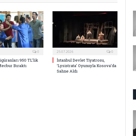
0
25.07.2026
0
Figüranları 950 TL’lik
İstanbul Devlet Tiyatrosu,
Mecbur Bıraktı
‘Lysistrata’ Oyunuyla Kosova’da
Sahne Aldı