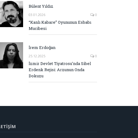
Bülent Yıldız
03.01.2026
0
“Kanlı Kabare” Oyununun Esbabı
Mucibesi
İrem Erdoğan
25.12.2025
0
İzmir Devlet Tiyatrosu’nda Sibel
Erdenk Rejisi: Arzunun Onda
Dokuzu
LETİŞİM