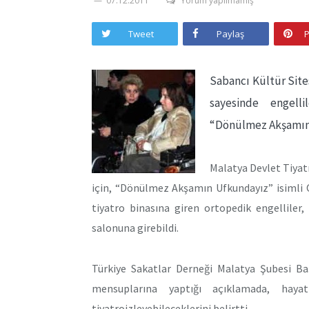
07.12.2011
Yorum yapılmamış
Tweet
Paylaş
P
Sabancı Kültür Sit
sayesinde engell
“Dönülmez Akşamın 
Malatya Devlet Tiyatr
için, “Dönülmez Akşamın Ufkundayız” isimli 
tiyatro binasına giren ortopedik engelliler
salonuna girebildi.
Türkiye Sakatlar Derneği Malatya Şubesi B
mensuplarına yaptığı açıklamada, hay
tiyatroizleyebileceklerini belirtti.