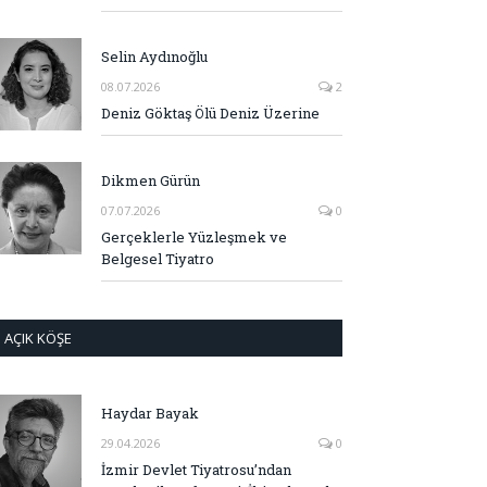
Selin Aydınoğlu
08.07.2026
2
Deniz Göktaş Ölü Deniz Üzerine
Dikmen Gürün
07.07.2026
0
Gerçeklerle Yüzleşmek ve
Belgesel Tiyatro
AÇIK KÖŞE
Haydar Bayak
29.04.2026
0
İzmir Devlet Tiyatrosu’ndan