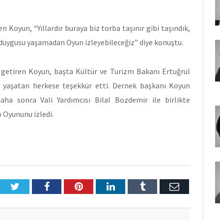
n Koyun, “Yıllardır buraya biz torba taşınır gibi taşındık,
duygusu yaşamadan Oyun izleyebileceğiz” diye konuştu.
le getiren Koyun, başta Kültür ve Turizm Bakanı Ertuğrul
i yaşatan herkese teşekkür etti. Dernek başkanı Koyun
daha sonra Vali Yardımcısı Bilal Bozdemir ile birlikte
 Oyununu izledi.
Twitter
Facebook
Pinterest
LinkedIn
Tumblr
E-
Posta