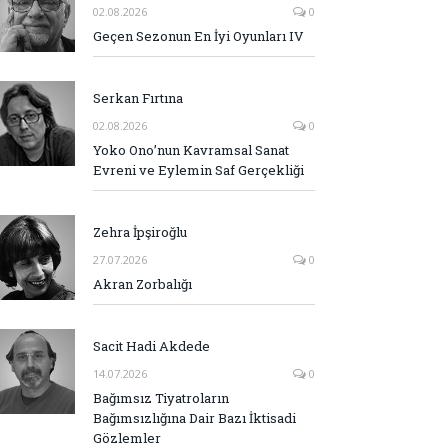
02.08.2026
0
Geçen Sezonun En İyi Oyunları IV
Serkan Fırtına
02.08.2026
0
Yoko Ono’nun Kavramsal Sanat
Evreni ve Eylemin Saf Gerçekliği
Zehra İpşiroğlu
27.07.2026
0
Akran Zorbalığı
Sacit Hadi Akdede
14.07.2026
0
Bağımsız Tiyatroların
Bağımsızlığına Dair Bazı İktisadi
Gözlemler