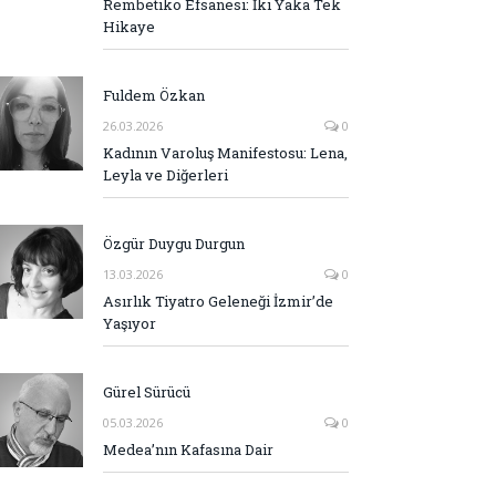
Rembetiko Efsanesi: İki Yaka Tek
Hikaye
Fuldem Özkan
26.03.2026
0
Kadının Varoluş Manifestosu: Lena,
Leyla ve Diğerleri
Özgür Duygu Durgun
13.03.2026
0
Asırlık Tiyatro Geleneği İzmir’de
Yaşıyor
Gürel Sürücü
05.03.2026
0
Medea’nın Kafasına Dair