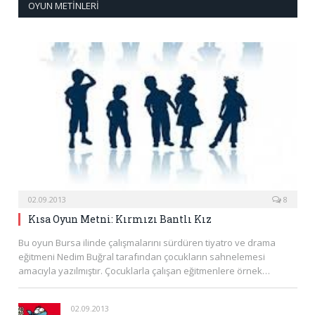
OYUN METINLERI
02.09.2013
8
Kısa Oyun Metni: Kırmızı Bantlı Kız
Bu oyun Bursa ilinde çalışmalarını sürdüren tiyatro ve drama
eğitmeni Nedim Buğral tarafından çocukların sahnelemesi
amacıyla yazılmıştır. Çocuklarla çalışan eğitmenlere örnek…
02.09.2013