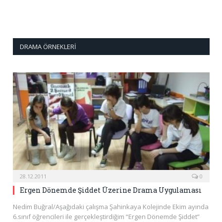
DRAMA ÖRNEKLERI
28.12.2011
0
Ergen Dönemde Şiddet Üzerine Drama Uygulaması
Nedim Buğral/Aşağıdaki çalışma Şahinkaya Kolejinde Ekim ayında
6.sınıf öğrencileri ile gerçekleştirdiğim “Ergen Dönemde Şiddet”