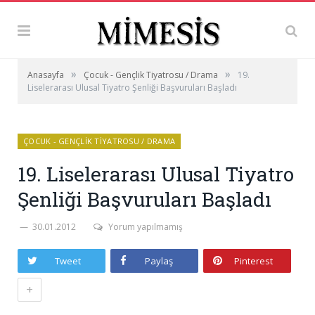
»
»
Anasayfa
Çocuk - Gençlik Tiyatrosu / Drama
19.
Liselerarası Ulusal Tiyatro Şenliği Başvuruları Başladı
ÇOCUK - GENÇLIK TIYATROSU / DRAMA
19. Liselerarası Ulusal Tiyatro
Şenliği Başvuruları Başladı
30.01.2012
Yorum yapılmamış
Tweet
Paylaş
Pinterest
+