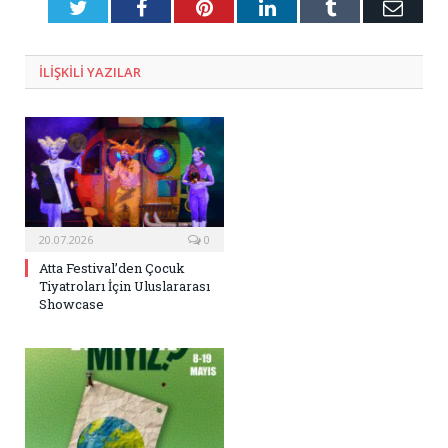
Twitter
Facebook
Pinterest
LinkedIn
Tumblr
E-
Posta
ILIŞKILI
YAZILAR
20.07.2026
0
Atta Festival’den Çocuk
Tiyatroları İçin Uluslararası
Showcase