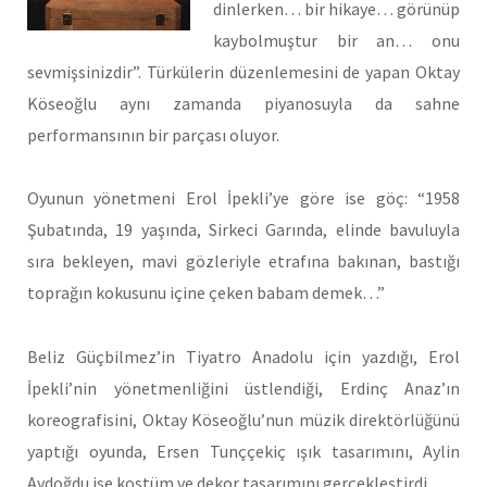
dinlerken… bir hikaye… görünüp
kaybolmuştur bir an… onu
sevmişsinizdir”. Türkülerin düzenlemesini de yapan Oktay
Köseoğlu aynı zamanda piyanosuyla da sahne
performansının bir parçası oluyor.
Oyunun yönetmeni Erol İpekli’ye göre ise göç: “1958
Şubatında, 19 yaşında, Sirkeci Garında, elinde bavuluyla
sıra bekleyen, mavi gözleriyle etrafına bakınan, bastığı
toprağın kokusunu içine çeken babam demek…”
Beliz Güçbilmez’in Tiyatro Anadolu için yazdığı, Erol
İpekli’nin yönetmenliğini üstlendiği, Erdinç Anaz’ın
koreografisini, Oktay Köseoğlu’nun müzik direktörlüğünü
yaptığı oyunda, Ersen Tunççekiç ışık tasarımını, Aylin
Aydoğdu ise kostüm ve dekor tasarımını gerçekleştirdi.