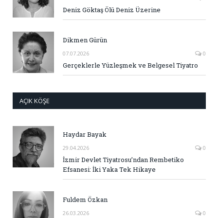
Deniz Göktaş Ölü Deniz Üzerine
Dikmen Gürün
07.07.2026
0
Gerçeklerle Yüzleşmek ve Belgesel Tiyatro
AÇIK KÖŞE
Haydar Bayak
29.04.2026
0
İzmir Devlet Tiyatrosu’ndan Rembetiko
Efsanesi: İki Yaka Tek Hikaye
Fuldem Özkan
26.03.2026
0