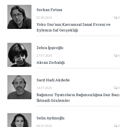
Serkan Fırtına
02.08.2026
0
Yoko Ono’nun Kavramsal Sanat Evreni ve
Eylemin Saf Gerçekliği
Zehra İpşiroğlu
27.07.2026
0
Akran Zorbalığı
Sacit Hadi Akdede
14.07.2026
0
Bağımsız Tiyatroların Bağımsızlığına Dair Bazı
İktisadi Gözlemler
Selin Aydınoğlu
08.07.2026
2