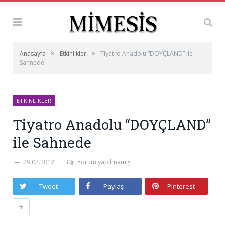
»
»
Anasayfa
Etkinlikler
Tiyatro Anadolu “DOYÇLAND” ile
Sahnede
ETKINLIKLER
Tiyatro Anadolu “DOYÇLAND”
ile Sahnede
29.02.2012
Yorum yapılmamış
Tweet
Paylaş
Pinterest
+