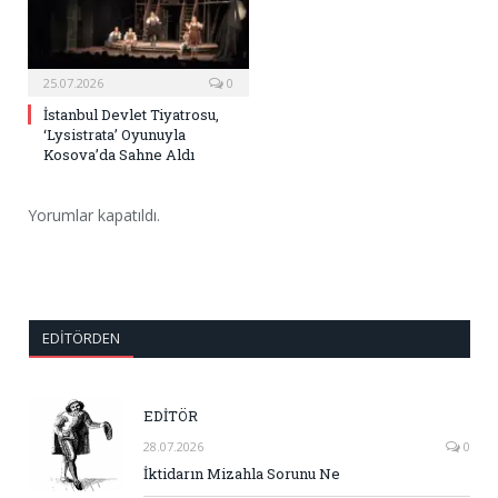
25.07.2026
0
İstanbul Devlet Tiyatrosu,
‘Lysistrata’ Oyunuyla
Kosova’da Sahne Aldı
Yorumlar kapatıldı.
EDITÖRDEN
EDİTÖR
28.07.2026
0
İktidarın Mizahla Sorunu Ne