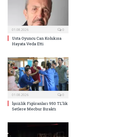
01.08.2026
0
Usta Oyuncu Can Kolukısa
Hayata Veda Etti
01.08.2026
0
İşsizlik Figüranları 950 TL’lik
Setlere Mecbur Bıraktı