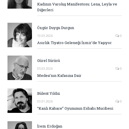
Kadının Varoluş Manifestosu: Lena, Leyla ve
Diğerleri
Özgür Duygu Durgun
13.03.2026
0
Asırlık Tiyatro Geleneği İzmir’de Yaşıyor
Gürel Sürücü
05.03.2026
0
Medea’nın Kafasına Dair
Bülent Yıldız
03.01.2026
0
“Kanlı Kabare” Oyununun Esbabı Mucibesi
İrem Erdoğan