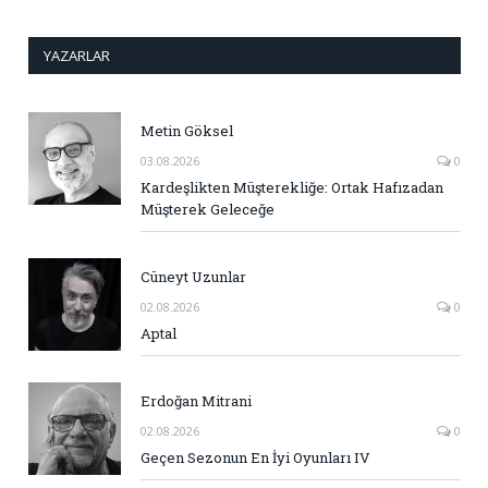
YAZARLAR
Metin Göksel
03.08.2026
0
Kardeşlikten Müşterekliğe: Ortak Hafızadan
Müşterek Geleceğe
Cüneyt Uzunlar
02.08.2026
0
Aptal
Erdoğan Mitrani
02.08.2026
0
Geçen Sezonun En İyi Oyunları IV