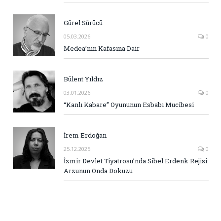
Gürel Sürücü
05.03.2026
0
Medea’nın Kafasına Dair
Bülent Yıldız
03.01.2026
0
“Kanlı Kabare” Oyununun Esbabı Mucibesi
İrem Erdoğan
25.12.2025
0
İzmir Devlet Tiyatrosu’nda Sibel Erdenk Rejisi:
Arzunun Onda Dokuzu