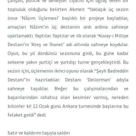
çalışan, politik ve deneysel tiyatro için uğraş veren bir
topluluk olduğunu belirten Akmen: “Yaklaşık üç sezon
önce ‘Nâzım Üçlemesi’ başlıklı bir projeye başladılar,
amaçları Nâzım’ın üç destanını ardı ardına sahneye
uyarlamaktı. Yaptılar. Yaptılar ve ilk olarak ‘Kuvay-ı Milliye
Destanı’nı ‘Ateş ve İhanet’ adı altında sahneye koydular.
Oyun, bu yıl dördüncü sezonuna girdi, bu güne kadar
seksene yakın yurtiçi ve yurtdışı turne gerçekleştirdi. Bu
sezon için, üçlemenin ikinci oyunu olarak “Şeyh Bedreddin
Destanı”nı hazırladılar. Destanı ‘Deliorman’ adıyla
sahneye taşıdılar. Meğer bu çalışmalarından ve
başarılarından rahatsız olan kesimler varmış, nereden
bilsinler ki! 12 Ocak günü Ankara turnesinde başlarına bu
felaket geldi” dedi.
Satır ve kaldırım taşıyla saldırı