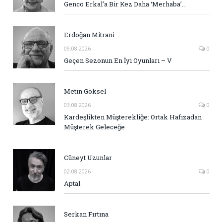
Genco Erkal’a Bir Kez Daha ‘Merhaba’…
Erdoğan Mitrani
09.08.2026
0
Geçen Sezonun En İyi Oyunları – V
Metin Göksel
03.08.2026
0
Kardeşlikten Müşterekliğe: Ortak Hafızadan
Müşterek Geleceğe
Cüneyt Uzunlar
02.08.2026
0
Aptal
Serkan Fırtına