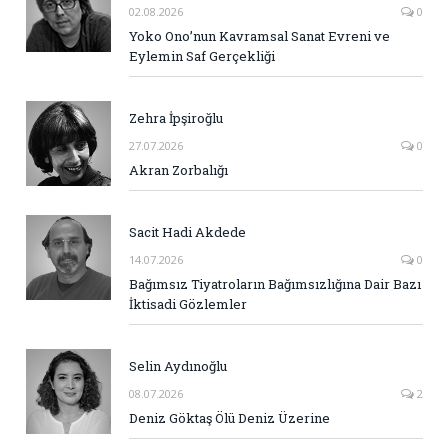
02.08.2026
0
Yoko Ono’nun Kavramsal Sanat Evreni ve
Eylemin Saf Gerçekliği
Zehra İpşiroğlu
27.07.2026
0
Akran Zorbalığı
Sacit Hadi Akdede
14.07.2026
0
Bağımsız Tiyatroların Bağımsızlığına Dair Bazı
İktisadi Gözlemler
Selin Aydınoğlu
08.07.2026
2
Deniz Göktaş Ölü Deniz Üzerine