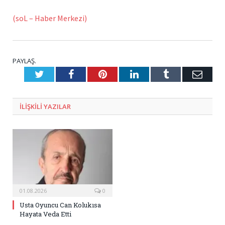
(soL – Haber Merkezi)
PAYLAŞ.
Twitter
Facebook
Pinterest
LinkedIn
Tumblr
E-
Posta
ILIŞKILI
YAZILAR
01.08.2026
0
Usta Oyuncu Can Kolukısa
Hayata Veda Etti