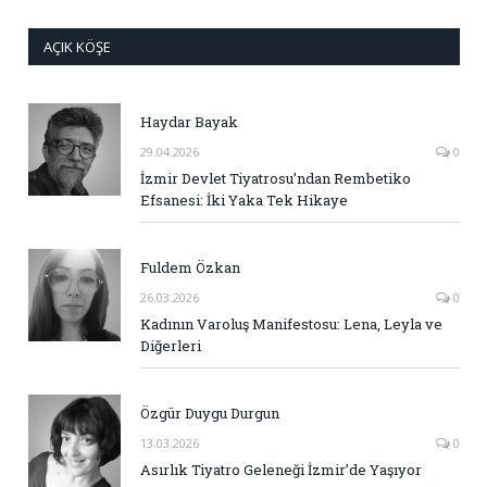
AÇIK KÖŞE
Haydar Bayak
29.04.2026
0
İzmir Devlet Tiyatrosu’ndan Rembetiko
Efsanesi: İki Yaka Tek Hikaye
Fuldem Özkan
26.03.2026
0
Kadının Varoluş Manifestosu: Lena, Leyla ve
Diğerleri
Özgür Duygu Durgun
13.03.2026
0
Asırlık Tiyatro Geleneği İzmir’de Yaşıyor