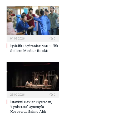
01.08.2026
0
İşsizlik Figüranları 950 TL’lik
Setlere Mecbur Bıraktı
25.07.2026
0
İstanbul Devlet Tiyatrosu,
‘Lysistrata’ Oyunuyla
Kosova’da Sahne Aldı