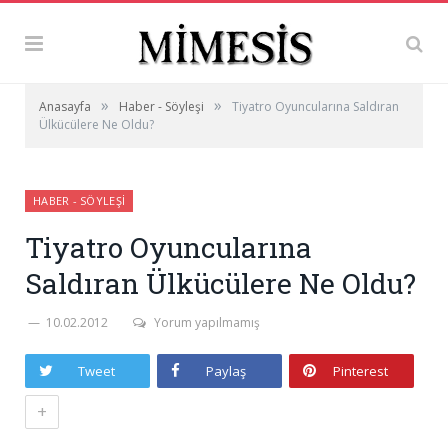
»
»
Anasayfa
Haber - Söyleşi
Tiyatro Oyuncularına Saldıran
Ülkücülere Ne Oldu?
HABER - SÖYLEŞI
Tiyatro Oyuncularına
Saldıran Ülkücülere Ne Oldu?
10.02.2012
Yorum yapılmamış
Tweet
Paylaş
Pinterest
+