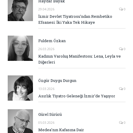
Haydar Bayak
29.04.2026
0
İzmir Devlet Tiyatrosu’ndan Rembetiko
Efsanesi: İki Yaka Tek Hikaye
Fuldem Özkan
26.03.2026
0
Kadının Varoluş Manifestosu: Lena, Leyla ve
Diğerleri
Özgür Duygu Durgun
13.03.2026
0
Asırlık Tiyatro Geleneği İzmir’de Yaşıyor
Gürel Sürücü
05.03.2026
0
Medea’nın Kafasına Dair