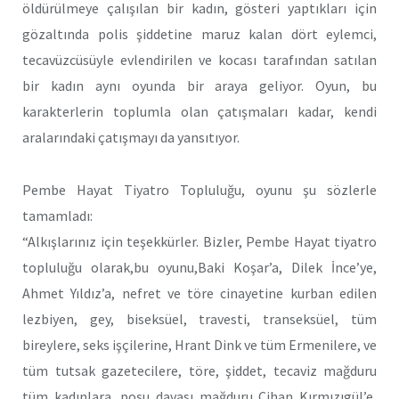
öldürülmeye çalışılan bir kadın, gösteri yaptıkları için
gözaltında polis şiddetine maruz kalan dört eylemci,
tecavüzcüsüyle evlendirilen ve kocası tarafından satılan
bir kadın aynı oyunda bir araya geliyor. Oyun, bu
karakterlerin toplumla olan çatışmaları kadar, kendi
aralarındaki çatışmayı da yansıtıyor.
Pembe Hayat Tiyatro Topluluğu, oyunu şu sözlerle
tamamladı:
“Alkışlarınız için teşekkürler. Bizler, Pembe Hayat tiyatro
topluluğu olarak,bu oyunu,Baki Koşar’a, Dilek İnce’ye,
Ahmet Yıldız’a, nefret ve töre cinayetine kurban edilen
lezbiyen, gey, biseksüel, travesti, transeksüel, tüm
bireylere, seks işçilerine, Hrant Dink ve tüm Ermenilere, ve
tüm tutsak gazetecilere, töre, şiddet, tecaviz mağduru
tüm kadınlara, poşu davası mağduru Cihan Kırmızıgül’e,