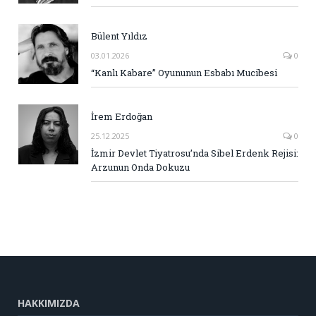
Bülent Yıldız
03.01.2026
0
“Kanlı Kabare” Oyununun Esbabı Mucibesi
İrem Erdoğan
25.12.2025
0
İzmir Devlet Tiyatrosu’nda Sibel Erdenk Rejisi:
Arzunun Onda Dokuzu
HAKKIMIZDA