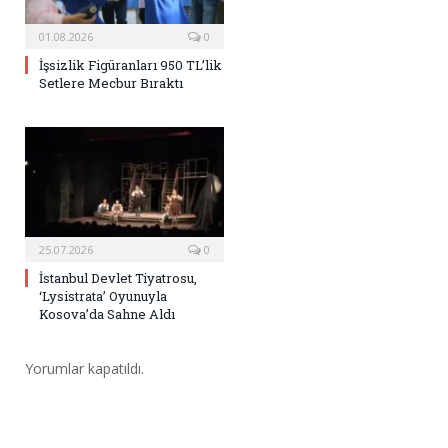
01.08.2026
0
İşsizlik Figüranları 950 TL’lik
Setlere Mecbur Bıraktı
25.07.2026
0
İstanbul Devlet Tiyatrosu,
‘Lysistrata’ Oyunuyla
Kosova’da Sahne Aldı
Yorumlar kapatıldı.