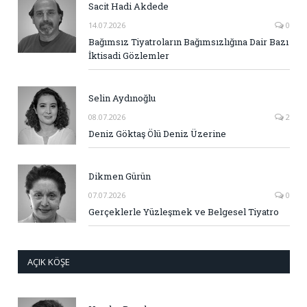
Sacit Hadi Akdede
14.07.2026
0
Bağımsız Tiyatroların Bağımsızlığına Dair Bazı
İktisadi Gözlemler
Selin Aydınoğlu
08.07.2026
2
Deniz Göktaş Ölü Deniz Üzerine
Dikmen Gürün
07.07.2026
0
Gerçeklerle Yüzleşmek ve Belgesel Tiyatro
AÇIK KÖŞE