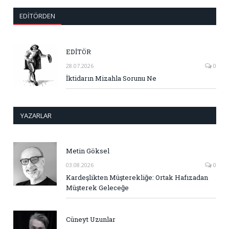
EDITÖRDEN
EDİTÖR
28.07.2026
0
İktidarın Mizahla Sorunu Ne
YAZARLAR
Metin Göksel
03.08.2026
0
Kardeşlikten Müşterekliğe: Ortak Hafızadan
Müşterek Geleceğe
Cüneyt Uzunlar