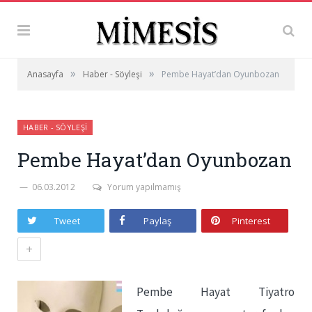
»
»
Anasayfa
Haber - Söyleşi
Pembe Hayat’dan Oyunbozan
HABER - SÖYLEŞI
Pembe Hayat’dan Oyunbozan
06.03.2012
Yorum yapılmamış
Tweet
Paylaş
Pinterest
+
Pembe Hayat Tiyatro