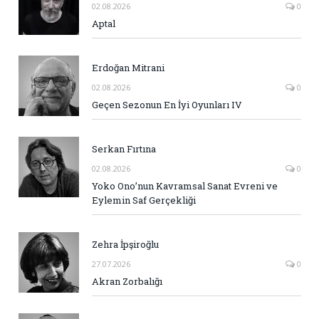
02.08.2026
0
Aptal
Erdoğan Mitrani
02.08.2026
0
Geçen Sezonun En İyi Oyunları IV
Serkan Fırtına
02.08.2026
0
Yoko Ono’nun Kavramsal Sanat Evreni ve
Eylemin Saf Gerçekliği
Zehra İpşiroğlu
27.07.2026
0
Akran Zorbalığı