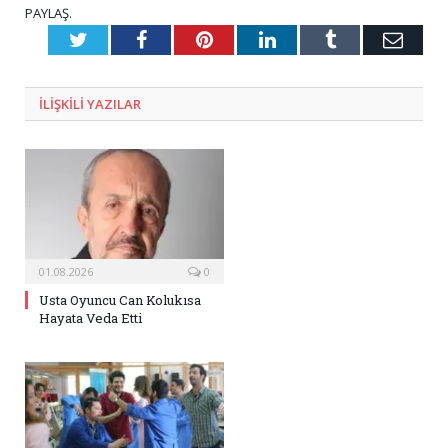
PAYLAŞ.
Twitter
Facebook
Pinterest
LinkedIn
Tumblr
E-
Posta
ILIŞKILI
YAZILAR
01.08.2026
0
Usta Oyuncu Can Kolukısa
Hayata Veda Etti