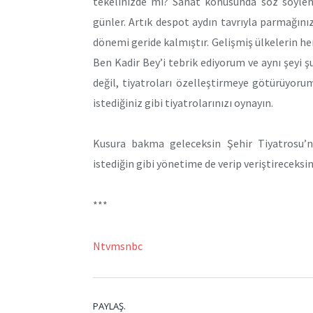
tekelinizde mi? Sanat konusunda söz söyleme
günler. Artık despot aydın tavrıyla parmağın
dönemi geride kalmıştır. Gelişmiş ülkelerin 
Ben Kadir Bey’i tebrik ediyorum ve aynı şeyi 
değil, tiyatroları özelleştirmeye götürüyoru
istediğiniz gibi tiyatrolarınızı oynayın.
Kusura bakma geleceksin Şehir Tiyatrosu’
istediğin gibi yönetime de verip veriştireceksi
***
Ntvmsnbc
PAYLAŞ.