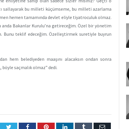
 ehliyetine sahip olan sadece sizler misiniz? Geçti o
ızı sallayarak bu milleti küçümseme, bu milleti azarlama
hemen hemen tamamında devlet eliyle tiyatroculuk olmaz.
şu anda Bakanlar Kurulu’na getireceğim. Özel bir yönetim
m. Bunu teklif edeceğim. Özelleştirmek suretiyle buyrun
ndan hem belediyeden maaşını alacaksın ondan sonra
n, böyle saçmalık olmaz” dedi.
Twitter
Facebook
Pinterest
LinkedIn
Tumblr
E-