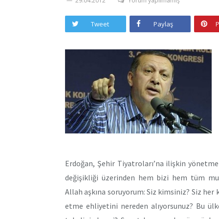
29.04.2012
Yorum yapılmamış
Tweet
Paylaş
P
Erdoğan, Şehir Tiyatroları’na ilişkin yönetmel
değişikliği üzerinden hem bizi hem tüm mu
Allah aşkına soruyorum: Siz kimsiniz? Siz her
etme ehliyetini nereden alıyorsunuz? Bu ülk