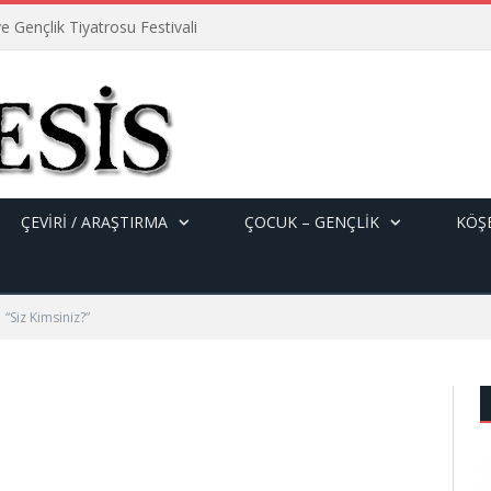
e Gençlik Tiyatrosu Festivali
ÇEVİRİ / ARAŞTIRMA
ÇOCUK – GENÇLIK
KÖŞE
“Siz Kimsiniz?”