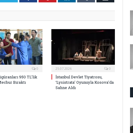
Posta
0
25.07.2026
0
Figüranları 950 TL’lik
İstanbul Devlet Tiyatrosu,
Mecbur Bıraktı
‘Lysistrata’ Oyunuyla Kosova’da
Sahne Aldı