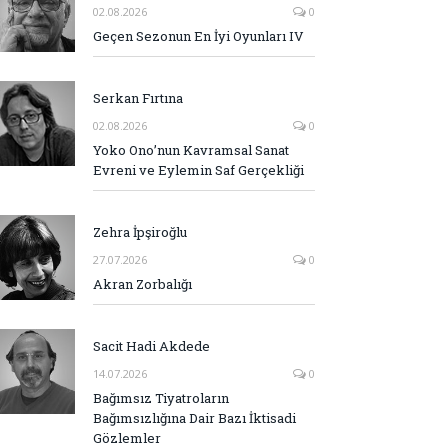
02.08.2026
0
Geçen Sezonun En İyi Oyunları IV
Serkan Fırtına
02.08.2026
0
Yoko Ono’nun Kavramsal Sanat
Evreni ve Eylemin Saf Gerçekliği
Zehra İpşiroğlu
27.07.2026
0
Akran Zorbalığı
Sacit Hadi Akdede
14.07.2026
0
Bağımsız Tiyatroların
Bağımsızlığına Dair Bazı İktisadi
Gözlemler