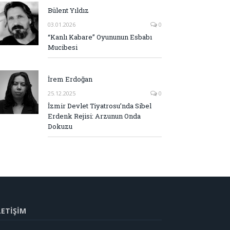
Bülent Yıldız
03.01.2026
0
“Kanlı Kabare” Oyununun Esbabı
Mucibesi
İrem Erdoğan
25.12.2025
0
İzmir Devlet Tiyatrosu’nda Sibel
Erdenk Rejisi: Arzunun Onda
Dokuzu
LETİŞİM