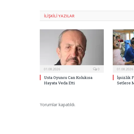
ILIŞKILI
YAZILAR
01.08.2026
0
01.08.2026
Usta Oyuncu Can Kolukısa
İşsizlik 
Hayata Veda Etti
Setlere 
Yorumlar kapatıldı.