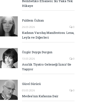
Rembetiko Efsanesi: İki Yaka Tek
Hikaye
Fuldem Özkan
26.03.2026
0
Kadının Varoluş Manifestosu: Lena,
Leyla ve Diğerleri
Özgür Duygu Durgun
13.03.2026
0
Asırlık Tiyatro Geleneği İzmir’de
Yaşıyor
Gürel Sürücü
05.03.2026
0
Medea’nın Kafasına Dair