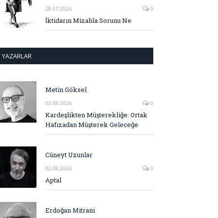
28.07.2026
0
İktidarın Mizahla Sorunu Ne
YAZARLAR
Metin Göksel
03.08.2026
0
Kardeşlikten Müşterekliğe: Ortak
Hafızadan Müşterek Geleceğe
Cüneyt Uzunlar
02.08.2026
0
Aptal
Erdoğan Mitrani