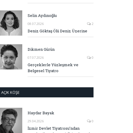
Selin Aydınoğlu
08.07.2026
2
Deniz Göktaş Ölü Deniz Üzerine
Dikmen Gürün
07.07.2026
0
Gerçeklerle Yüzleşmek ve
Belgesel Tiyatro
AÇIK KÖŞE
Haydar Bayak
29.04.2026
0
İzmir Devlet Tiyatrosu’ndan