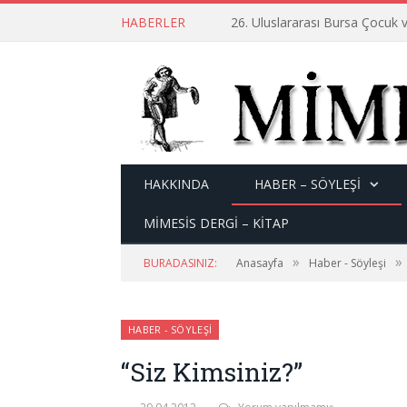
HABERLER
26. Uluslararası Bursa Çocuk v
HAKKINDA
HABER – SÖYLEŞI
MİMESİS DERGİ – KİTAP
»
»
BURADASINIZ:
Anasayfa
Haber - Söyleşi
HABER - SÖYLEŞI
“Siz Kimsiniz?”