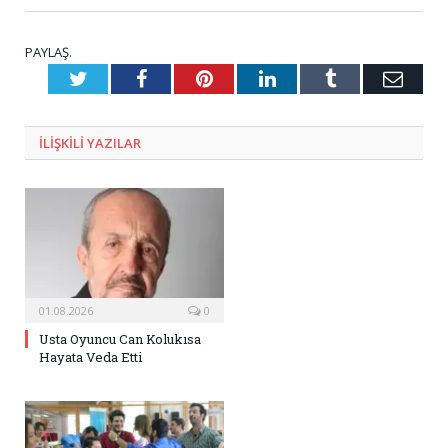
PAYLAŞ.
Twitter
Facebook
Pinterest
LinkedIn
Tumblr
E-
Posta
ILIŞKILI
YAZILAR
01.08.2026
0
Usta Oyuncu Can Kolukısa
Hayata Veda Etti