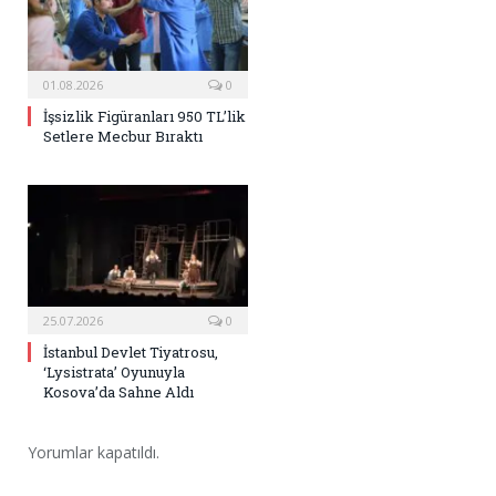
01.08.2026
0
İşsizlik Figüranları 950 TL’lik
Setlere Mecbur Bıraktı
25.07.2026
0
İstanbul Devlet Tiyatrosu,
‘Lysistrata’ Oyunuyla
Kosova’da Sahne Aldı
Yorumlar kapatıldı.