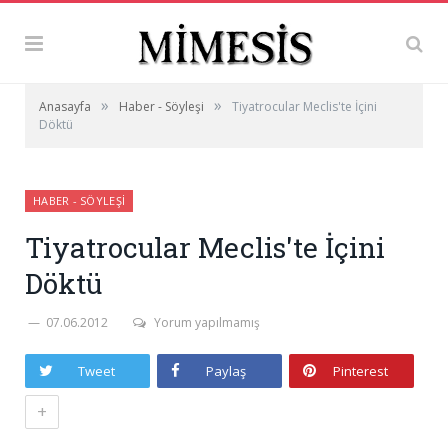
»
»
Anasayfa
Haber - Söyleşi
Tiyatrocular Meclis'te İçini
Döktü
HABER - SÖYLEŞI
Tiyatrocular Meclis'te İçini
Döktü
07.06.2012
Yorum yapılmamış
Tweet
Paylaş
Pinterest
+