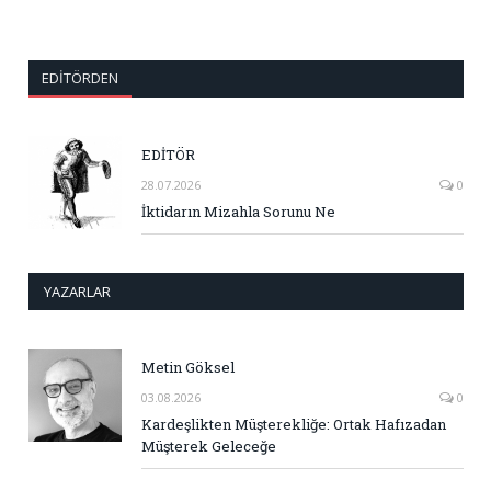
EDITÖRDEN
EDİTÖR
28.07.2026
0
İktidarın Mizahla Sorunu Ne
YAZARLAR
Metin Göksel
03.08.2026
0
Kardeşlikten Müşterekliğe: Ortak Hafızadan
Müşterek Geleceğe