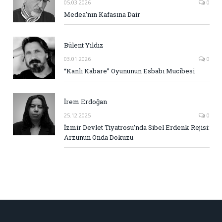
05.03.2026
0
Medea’nın Kafasına Dair
Bülent Yıldız
03.01.2026
0
“Kanlı Kabare” Oyununun Esbabı Mucibesi
İrem Erdoğan
25.12.2025
0
İzmir Devlet Tiyatrosu’nda Sibel Erdenk Rejisi:
Arzunun Onda Dokuzu