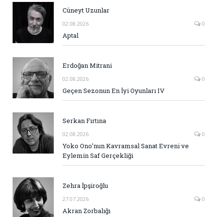
Cüneyt Uzunlar
02.08.2026
0
Aptal
Erdoğan Mitrani
02.08.2026
0
Geçen Sezonun En İyi Oyunları IV
Serkan Fırtına
02.08.2026
0
Yoko Ono’nun Kavramsal Sanat Evreni ve
Eylemin Saf Gerçekliği
Zehra İpşiroğlu
27.07.2026
0
Akran Zorbalığı