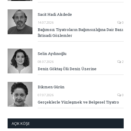
Sacit Hadi Akdede
14.07.2026
0
Bağımsız Tiyatroların Bağımsızlığına Dair Bazı
İktisadi Gözlemler
Selin Aydınoğlu
08.07.2026
2
Deniz Göktaş Ölü Deniz Üzerine
Dikmen Gürün
07.07.2026
0
Gerçeklerle Yüzleşmek ve Belgesel Tiyatro
AÇIK KÖŞE