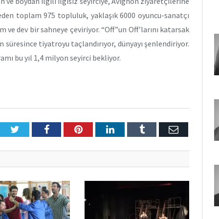
ve boydan ilgili ilgisiz seyirciye, Avignon ziyaretçilerine
lkeden toplam 975 topluluk, yaklaşık 6000 oyuncu-sanatçı
ve dev bir sahneye çeviriyor. “Off”un Off’larını katarsak
 süresince tiyatroyu taçlandırıyor, dünyayı şenlendiriyor.
amı bu yıl 1,4 milyon seyirci bekliyor.
Twitter
Facebook
Pinterest
LinkedIn
Tumblr
E-
Posta