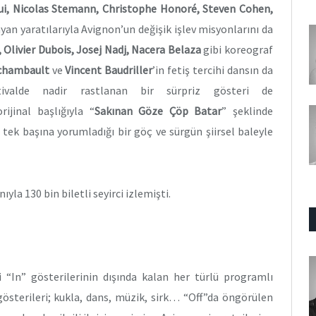
ui, Nicolas Stemann, Christophe Honoré, Steven Cohen,
ayan yaratılarıyla Avignon’un değişik işlev misyonlarını da
, Olivier Dubois, Josej Nadj, Nacera Belaza
gibi koreograf
rchambault
ve
Vincent Baudriller
’in fetiş tercihi dansın da
stivalde nadir rastlanan bir sürpriz gösteri de
rijinal başlığıyla “
Sakınan Göze Çöp Batar
” şeklinde
n tek başına yorumladığı bir göç ve sürgün şiirsel baleyle
yla 130 bin biletli seyirci izlemişti.
 “In” gösterilerinin dışında kalan her türlü programlı
gösterileri; kukla, dans, müzik, sirk… “Off”da öngörülen