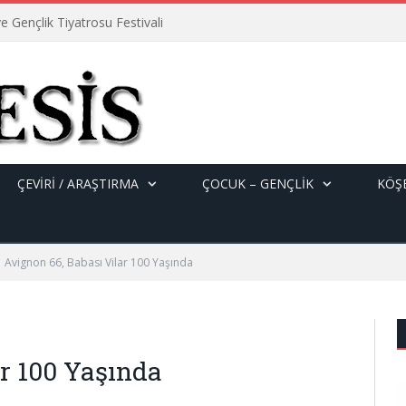
e Gençlik Tiyatrosu Festivali
ÇEVİRİ / ARAŞTIRMA
ÇOCUK – GENÇLIK
KÖŞE
Avignon 66, Babası Vilar 100 Yaşında
ar 100 Yaşında