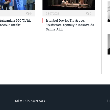
0
25.07.2026
0
Figüranları 950 TL’lik
İstanbul Devlet Tiyatrosu,
Mecbur Bıraktı
‘Lysistrata’ Oyunuyla Kosova’da
Sahne Aldı
MİMESİS SON SAYI
İ