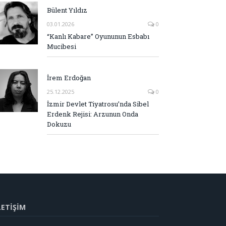
Bülent Yıldız
03.01.2026
0
“Kanlı Kabare” Oyununun Esbabı
Mucibesi
İrem Erdoğan
25.12.2025
0
İzmir Devlet Tiyatrosu’nda Sibel
Erdenk Rejisi: Arzunun Onda
Dokuzu
LETİŞİM