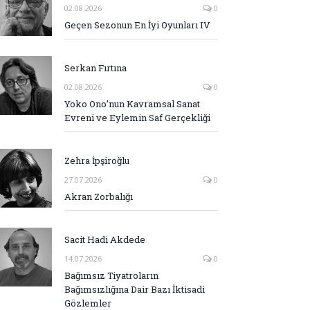
02.08.2026
0
Geçen Sezonun En İyi Oyunları IV
Serkan Fırtına
02.08.2026
0
Yoko Ono’nun Kavramsal Sanat
Evreni ve Eylemin Saf Gerçekliği
Zehra İpşiroğlu
27.07.2026
0
Akran Zorbalığı
Sacit Hadi Akdede
14.07.2026
0
Bağımsız Tiyatroların
Bağımsızlığına Dair Bazı İktisadi
Gözlemler