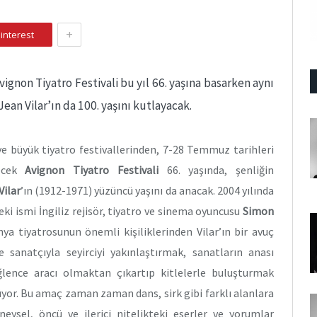
+
interest
gnon Tiyatro Festivali bu yıl 66. yaşına basarken aynı
an Vilar’ın da 100. yaşını kutlayacak.
e büyük tiyatro festivallerinden, 7-28 Temmuz tarihleri
şecek
Avignon Tiyatro Festivali
66. yaşında, şenliğin
Vilar
’ın (1912-1971) yüzüncü yaşını da anacak. 2004 yılında
ki ismi İngiliz rejisör, tiyatro ve sinema oyuncusu
Simon
ya tiyatrosunun önemli kişiliklerinden Vilar’ın bir avuç
e sanatçıyla seyirciyi yakınlaştırmak, sanatların anası
 eğlence aracı olmaktan çıkartıp kitlelerle buluşturmak
yor. Bu amaç zaman zaman dans, sirk gibi farklı alanlara
neysel, öncü ve ilerici nitelikteki eserler ve yorumlar