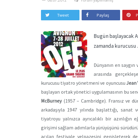
08.07.2012
Yorum yapılmamış
Tweet
Paylaş
P
Bugün başlayacak Avi
zamanda kurucusu Je
Dünyanın en saygın v
arasında gerçekle
kurucusu tiyatro yönetmeni ve oyuncusu
Jean 
başlayan ortak yönetici uygulamasının bu sene
McBurney
(1957 – Cambridge). Fransız ve dün
arkadaşıyla 1947 yılında başlattığı, sanat v
tiyatroyu yalnızca ayrıcalıklı bir azınlığın
girişimi sağlam adımlarla yürüyüşünü sürüdürü
açılan festivale yelpazesini genişleterek de