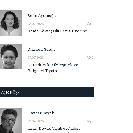
Selin Aydınoğlu
08.07.2026
2
Deniz Göktaş Ölü Deniz Üzerine
Dikmen Gürün
07.07.2026
0
Gerçeklerle Yüzleşmek ve
Belgesel Tiyatro
AÇIK KÖŞE
Haydar Bayak
29.04.2026
0
İzmir Devlet Tiyatrosu’ndan