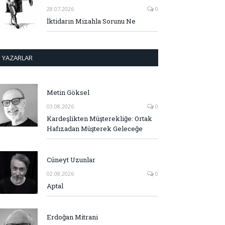
28.07.2026
0
İktidarın Mizahla Sorunu Ne
YAZARLAR
Metin Göksel
03.08.2026
0
Kardeşlikten Müşterekliğe: Ortak
Hafızadan Müşterek Geleceğe
Cüneyt Uzunlar
02.08.2026
0
Aptal
Erdoğan Mitrani