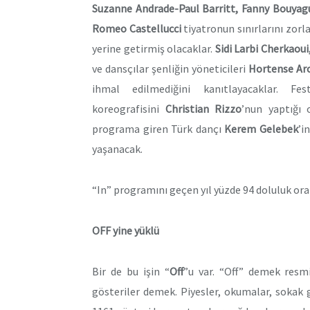
Suzanne Andrade-Paul Barritt, Fanny Bouyag
Romeo Castellucci
tiyatronun sınırlarını zorl
yerine getirmiş olacaklar.
Sidi Larbi Cherkaoui
ve dansçılar şenliğin yöneticileri
Hortense A
ihmal edilmediğini kanıtlayacaklar. Fe
koreografisini
Christian Rizzo
’nun yaptığı o
programa giren Türk dançı
Kerem Gelebek
’i
yaşanacak.
“In” programını geçen yıl yüzde 94 doluluk oranı
OFF yine yüklü
Bir de bu işin “
Off
”u var. “Off” demek resmi
gösteriler demek. Piyesler, okumalar, sokak 