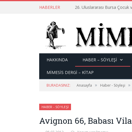
HABERLER
26. Uluslararası Bursa Çocuk v
HAKKINDA
HABER – SÖYLEŞI
MİMESİS DERGİ – KİTAP
»
»
BURADASINIZ:
Anasayfa
Haber - Söyleşi
HABER - SÖYLEŞI
Avignon 66, Babası Vil