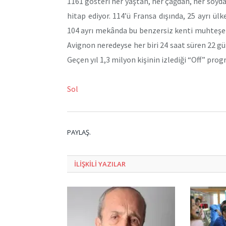
1161 gösteri her yaştan, her çağdan, her soydan 
hitap ediyor. 114’ü Fransa dışında, 25 ayrı ü
104 ayrı mekânda bu benzersiz kenti muhteşem 
Avignon neredeyse her biri 24 saat süren 22 gün
Geçen yıl 1,3 milyon kişinin izlediği “Off” progr
Sol
PAYLAŞ.
ILIŞKILI
YAZILAR