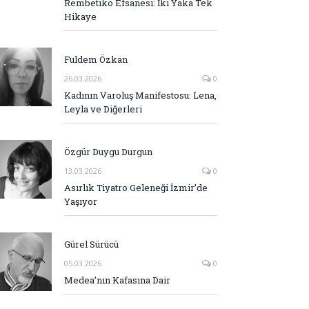
Rembetiko Efsanesi: İki Yaka Tek
Hikaye
Fuldem Özkan
26.03.2026
0
Kadının Varoluş Manifestosu: Lena,
Leyla ve Diğerleri
Özgür Duygu Durgun
13.03.2026
0
Asırlık Tiyatro Geleneği İzmir’de
Yaşıyor
Gürel Sürücü
05.03.2026
0
Medea’nın Kafasına Dair