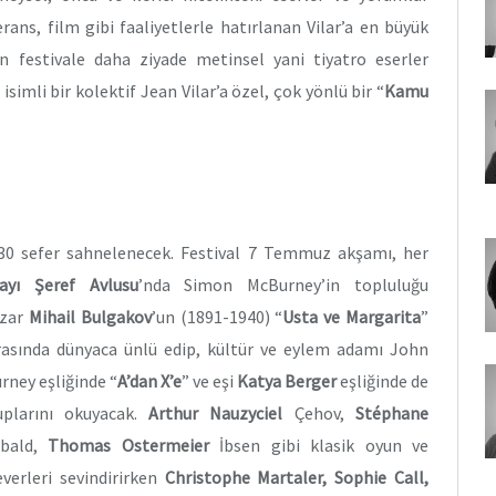
rans, film gibi faaliyetlerle hatırlanan Vilar’a en büyük
n festivale daha ziyade metinsel yani tiyatro eserler
M
isimli bir kolektif Jean Vilar’a özel, çok yönlü bir “
Kamu
30 sefer sahnelenecek. Festival 7 Temmuz akşamı, her
ayı Şeref Avlusu
’nda Simon McBurney’in topluluğu
azar
Mihail Bulgakov
’un (1891-1940) “
Usta ve Margarita
”
 arasında dünyaca ünlü edip, kültür ve eylem adamı John
rney eşliğinde “
A’dan X’e
” ve eşi
Katya Berger
eşliğinde de
plarını okuyacak.
Arthur Nauzyciel
Çehov,
Stéphane
bald,
Thomas Ostermeier
İbsen gibi klasik oyun ve
verleri sevindirirken
Christophe Martaler, Sophie Call,