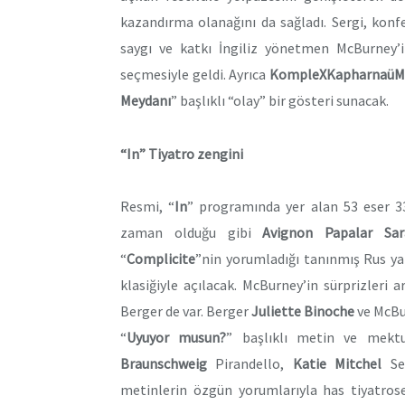
kazandırma olanağını da sağladı. Sergi, konfe
saygı ve katkı İngiliz yönetmen McBurney’i
seçmesiyle geldi. Ayrıca
KompleXKapharnaü
Meydanı
” başlıklı “olay” bir gösteri sunacak.
“In” Tiyatro zengini
Resmi, “
In
” programında yer alan 53 eser 3
zaman olduğu gibi
Avignon Papalar Sar
“
Complicite
”nin yorumladığı tanınmış Rus y
klasiğiyle açılacak. McBurney’in sürprizleri
Berger de var. Berger
Juliette Binoche
ve McBu
“
Uyuyor musun?
” başlıklı metin ve mektu
Braunschweig
Pirandello,
Katie Mitchel
Se
metinlerin özgün yorumlarıyla has tiyatrose