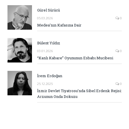
Gürel Sürücü
05.03.2026
0
Medea’nın Kafasına Dair
Bülent Yıldız
03.01.2026
0
“Kanlı Kabare” Oyununun Esbabı Mucibesi
İrem Erdoğan
25.12.2025
0
İzmir Devlet Tiyatrosu’nda Sibel Erdenk Rejisi:
Arzunun Onda Dokuzu