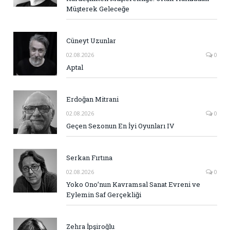
Müşterek Geleceğe
Cüneyt Uzunlar
02.08.2026
0
Aptal
Erdoğan Mitrani
02.08.2026
0
Geçen Sezonun En İyi Oyunları IV
Serkan Fırtına
02.08.2026
0
Yoko Ono’nun Kavramsal Sanat Evreni ve
Eylemin Saf Gerçekliği
Zehra İpşiroğlu