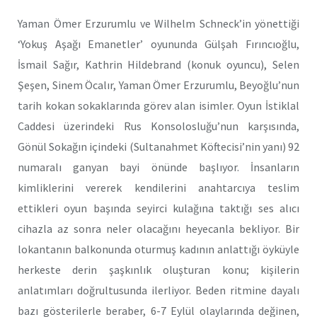
Yaman Ömer Erzurumlu ve Wilhelm Schneck’in yönettiği
‘Yokuş Aşağı Emanetler’ oyununda Gülşah Fırıncıoğlu,
İsmail Sağır, Kathrin Hildebrand (konuk oyuncu), Selen
Şeşen, Sinem Öcalır, Yaman Ömer Erzurumlu, Beyoğlu’nun
tarih kokan sokaklarında görev alan isimler. Oyun İstiklal
Caddesi üzerindeki Rus Konsolosluğu’nun karşısında,
Gönül Sokağın içindeki (Sultanahmet Köftecisi’nin yanı) 92
numaralı ganyan bayi önünde başlıyor. İnsanların
kimliklerini vererek kendilerini anahtarcıya teslim
ettikleri oyun başında seyirci kulağına taktığı ses alıcı
cihazla az sonra neler olacağını heyecanla bekliyor. Bir
lokantanın balkonunda oturmuş kadının anlattığı öyküyle
herkeste derin şaşkınlık oluşturan konu; kişilerin
anlatımları doğrultusunda ilerliyor. Beden ritmine dayalı
bazı gösterilerle beraber, 6-7 Eylül olaylarında değinen,