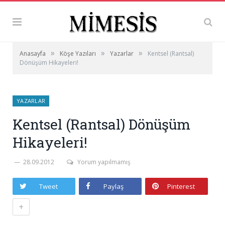
»
»
»
Anasayfa
Köşe Yazıları
Yazarlar
Kentsel (Rantsal)
Dönüşüm Hikayeleri!
YAZARLAR
Kentsel (Rantsal) Dönüşüm
Hikayeleri!
28.09.2012
Yorum yapılmamış
Tweet
Paylaş
Pinterest
+