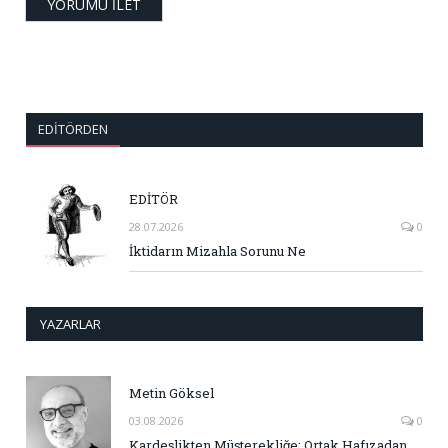
EDITÖRDEN
EDİTÖR
28.07.2026
0
İktidarın Mizahla Sorunu Ne
YAZARLAR
Metin Göksel
03.08.2026
0
Kardeşlikten Müşterekliğe: Ortak Hafızadan