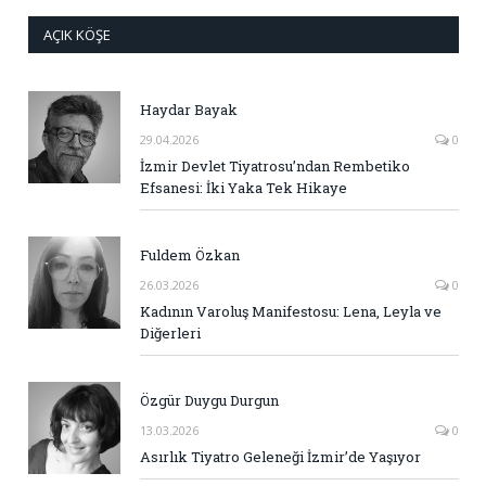
AÇIK KÖŞE
Haydar Bayak
29.04.2026
0
İzmir Devlet Tiyatrosu’ndan Rembetiko
Efsanesi: İki Yaka Tek Hikaye
Fuldem Özkan
26.03.2026
0
Kadının Varoluş Manifestosu: Lena, Leyla ve
Diğerleri
Özgür Duygu Durgun
13.03.2026
0
Asırlık Tiyatro Geleneği İzmir’de Yaşıyor