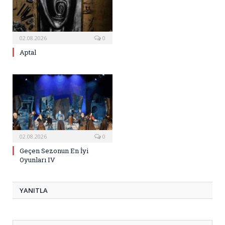
02.08.2026
0
Aptal
02.08.2026
0
Geçen Sezonun En İyi
Oyunları IV
YANITLA