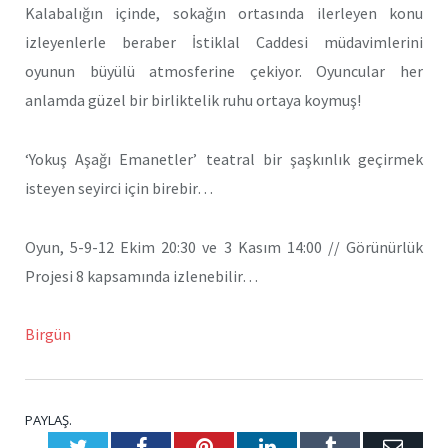
Kalabalığın içinde, sokağın ortasında ilerleyen konu
izleyenlerle beraber İstiklal Caddesi müdavimlerini
oyunun büyülü atmosferine çekiyor. Oyuncular her
anlamda güzel bir birliktelik ruhu ortaya koymuş!
‘Yokuş Aşağı Emanetler’ teatral bir şaşkınlık geçirmek
isteyen seyirci için birebir…
Oyun, 5-9-12 Ekim 20:30 ve 3 Kasım 14:00 // Görünürlük
Projesi 8 kapsamında izlenebilir…
Birgün
PAYLAŞ.
Twitter
Facebook
Pinterest
LinkedIn
Tumblr
E-