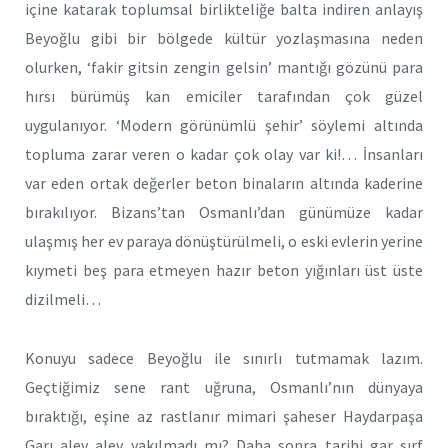
içine katarak toplumsal birlikteliğe balta indiren anlayış
Beyoğlu gibi bir bölgede kültür yozlaşmasına neden
olurken, ‘fakir gitsin zengin gelsin’ mantığı gözünü para
hırsı bürümüş kan emiciler tarafından çok güzel
uygulanıyor. ‘Modern görünümlü şehir’ söylemi altında
topluma zarar veren o kadar çok olay var ki!… İnsanları
var eden ortak değerler beton binaların altında kaderine
bırakılıyor. Bizans’tan Osmanlı’dan günümüze kadar
ulaşmış her ev paraya dönüştürülmeli, o eski evlerin yerine
kıymeti beş para etmeyen hazır beton yığınları üst üste
dizilmeli…
Konuyu sadece Beyoğlu ile sınırlı tutmamak lazım.
Geçtiğimiz sene rant uğruna, Osmanlı’nın dünyaya
bıraktığı, eşine az rastlanır mimari şaheser Haydarpaşa
Garı alev alev yakılmadı mı? Daha sonra tarihi gar sırf