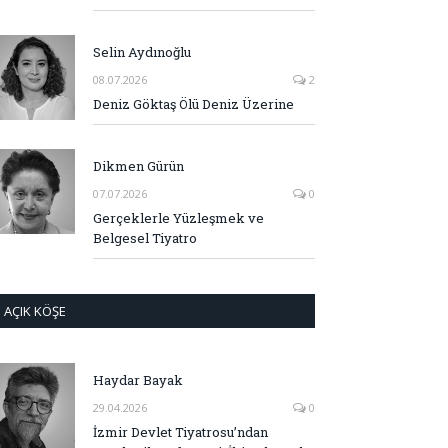
Selin Aydınoğlu
08.07.2026
2
Deniz Göktaş Ölü Deniz Üzerine
Dikmen Gürün
07.07.2026
0
Gerçeklerle Yüzleşmek ve
Belgesel Tiyatro
AÇIK KÖŞE
Haydar Bayak
29.04.2026
0
İzmir Devlet Tiyatrosu’ndan