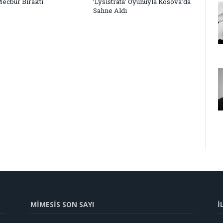
Mecbur Bıraktı
‘Lysistrata’ Oyunuyla Kosova’da
Sahne Aldı
MİMESİS SON SAYI
İ