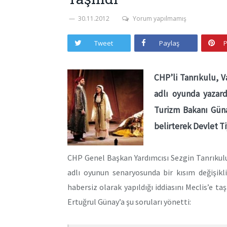
30.11.2012
Yorum yapılmamış
Tweet
Paylaş
P
CHP’li Tanrıkulu, 
adlı oyunda yazard
Turizm Bakanı Günay
belirterek Devlet Ti
CHP Genel Başkan Yardımcısı Sezgin Tanrıkul
adlı oyunun senaryosunda bir kısım değişikli
habersiz olarak yapıldığı iddiasını Meclis’e t
Ertuğrul Günay’a şu soruları yönetti: