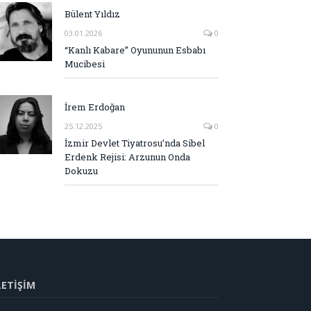
Bülent Yıldız
03.01.2026
0
“Kanlı Kabare” Oyununun Esbabı
Mucibesi
İrem Erdoğan
25.12.2025
0
İzmir Devlet Tiyatrosu’nda Sibel
Erdenk Rejisi: Arzunun Onda
Dokuzu
LETİŞİM