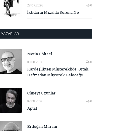
28.07.2026
0
İktidarın Mizahla Sorunu Ne
YAZARLAR
Metin Göksel
03.08.2026
0
Kardeşlikten Müşterekliğe: Ortak
Hafızadan Müşterek Geleceğe
Cüneyt Uzunlar
02.08.2026
0
Aptal
Erdoğan Mitrani