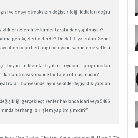
isi ve onayı olmaksızın değiştirildiği iddiaları doğru
şiklikler nelerdir ve kimler tarafından yapılmıştır?
apılma gerekçeleri nelerdir? Devlet Tiyatroları Genel
nayı alınmadan herhangi bir oyunu sahneleme yetkisi
dığı beyan edilerek tiyatro oyunun programdan
in durdurulması yönünde bir talep olmuş mudur?
atroları bünyesinde aynı şekilde değişiklik yapılan
 değişikliği gerçekleştirenler hakkında idari veya 5486
samında herhangi bir işlem yapılmış mıdır?”
nukara, Van Devlet Tiyatrosu’nun sahnelediği Mem û Zîn