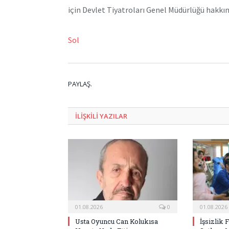
için Devlet Tiyatroları Genel Müdürlüğü hakkın
Sol
PAYLAŞ.
ILIŞKILI
YAZILAR
01.08.2026
0
01.08.2026
Usta Oyuncu Can Kolukısa
İşsizlik 