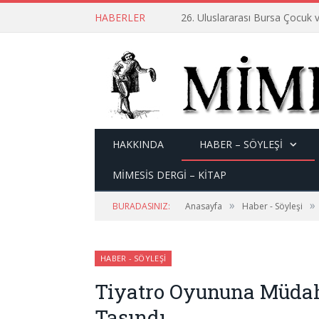
HABERLER
26. Uluslararası Bursa Çocuk v
HAKKINDA
HABER – SÖYLEŞI
MİMESİS DERGİ – KİTAP
»
»
BURADASINIZ:
Anasayfa
Haber - Söyleşi
HABER - SÖYLEŞI
Tiyatro Oyununa Müda
Taşındı