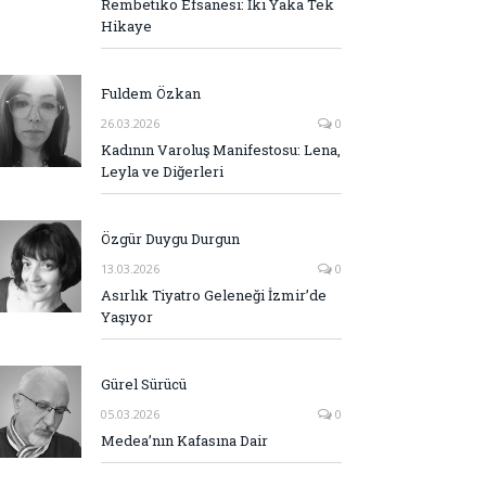
Rembetiko Efsanesi: İki Yaka Tek
Hikaye
Fuldem Özkan
26.03.2026
0
Kadının Varoluş Manifestosu: Lena,
Leyla ve Diğerleri
Özgür Duygu Durgun
13.03.2026
0
Asırlık Tiyatro Geleneği İzmir’de
Yaşıyor
Gürel Sürücü
05.03.2026
0
Medea’nın Kafasına Dair