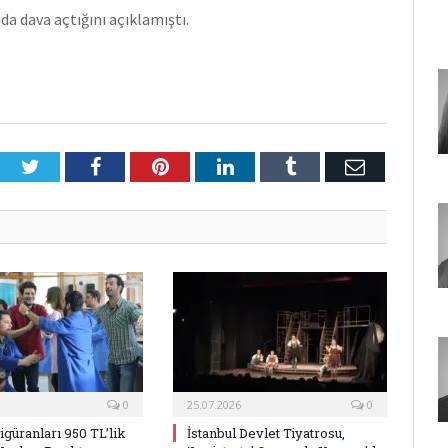
da dava açtığını açıklamıştı.
Twitter
Facebook
Pinterest
LinkedIn
Tumblr
E-
Posta
0
25.07.2026
0
Figüranları 950 TL’lik
İstanbul Devlet Tiyatrosu,