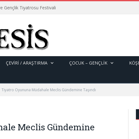
e Gençlik Tiyatrosu Festivali
ÇEVİRİ / ARAŞTIRMA
ÇOCUK – GENÇLIK
KÖŞE
Tiyatro Oyununa Müdahale Meclis Gündemine Taşındı
hale Meclis Gündemine