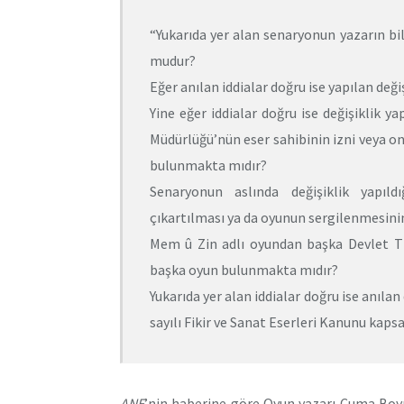
“Yukarıda yer alan senaryonun yazarın bilg
mudur?
Eğer anılan iddialar doğru ise yapılan deği
Yine eğer iddialar doğru ise değişiklik y
Müdürlüğü’nün eser sahibinin izni veya o
bulunmakta mıdır?
Senaryonun aslında değişiklik yapıl
çıkartılması ya da oyunun sergilenmesin
Mem û Zin adlı oyundan başka Devlet Tiy
başka oyun bulunmakta mıdır?
Yukarıda yer alan iddialar doğru ise anılan
sayılı Fikir ve Sanat Eserleri Kanunu kap
ANF
’nin haberine göre Oyun yazarı Cuma Boy