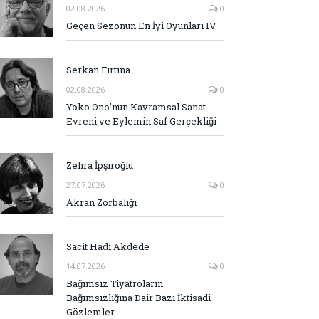
02.08.2026
0
Geçen Sezonun En İyi Oyunları IV
Serkan Fırtına
02.08.2026
0
Yoko Ono’nun Kavramsal Sanat
Evreni ve Eylemin Saf Gerçekliği
Zehra İpşiroğlu
27.07.2026
0
Akran Zorbalığı
Sacit Hadi Akdede
14.07.2026
0
Bağımsız Tiyatroların
Bağımsızlığına Dair Bazı İktisadi
Gözlemler