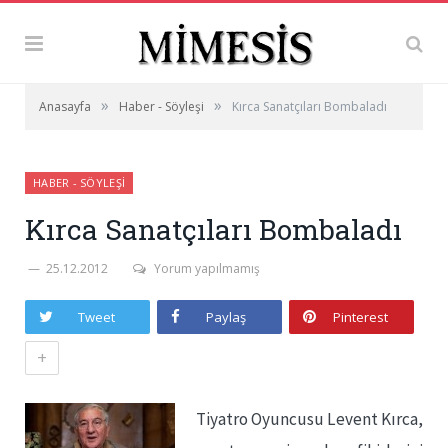
»
»
Anasayfa
Haber - Söyleşi
Kırca Sanatçıları Bombaladı
HABER - SÖYLEŞI
Kırca Sanatçıları Bombaladı
25.12.2012
Yorum yapılmamış
Tweet
Paylaş
Pinterest
+
Tiyatro Oyuncusu Levent Kırca,