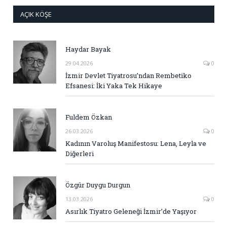
AÇIK KÖŞE
Haydar Bayak
29.04.2026
0
İzmir Devlet Tiyatrosu’ndan Rembetiko
Efsanesi: İki Yaka Tek Hikaye
Fuldem Özkan
26.03.2026
0
Kadının Varoluş Manifestosu: Lena, Leyla ve
Diğerleri
Özgür Duygu Durgun
13.03.2026
0
Asırlık Tiyatro Geleneği İzmir’de Yaşıyor