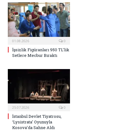
01.08.2026
0
İşsizlik Figüranları 950 TL’lik
Setlere Mecbur Bıraktı
25.07.2026
0
İstanbul Devlet Tiyatrosu,
‘Lysistrata’ Oyunuyla
Kosova’da Sahne Aldı