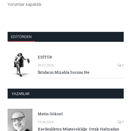
Yorumlar kapatıldı.
EDITÖRDEN
EDİTÖR
28.07.2026
0
İktidarın Mizahla Sorunu Ne
YAZARLAR
Metin Göksel
03.08.2026
0
Kardeşlikten Müşterekliğe: Ortak Hafızadan