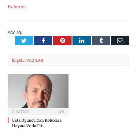
Haberler
PAYLAŞ.
Twitter
Facebook
Pinterest
LinkedIn
Tumblr
E-
Posta
ILIŞKILI
YAZILAR
01.08.2026
0
Usta Oyuncu Can Kolukısa
Hayata Veda Etti