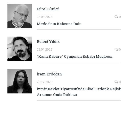
Gürel Sürücü
05.03.2026
0
Medea’nın Kafasına Dair
Bülent Yıldız
03.01.2026
0
“Kanlı Kabare” Oyununun Esbabı Mucibesi
İrem Erdoğan
25.12.2025
0
İzmir Devlet Tiyatrosu’nda Sibel Erdenk Rejisi:
Arzunun Onda Dokuzu