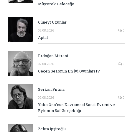
Müşterek Geleceğe
Cüneyt Uzunlar
02.08.2026
0
Aptal
Erdoğan Mitrani
02.08.2026
0
Geçen Sezonun En İyi Oyunları IV
Serkan Fırtına
02.08.2026
0
Yoko Ono’nun Kavramsal Sanat Evreni ve
Eylemin Saf Gerçekliği
Zehra İpşiroğlu