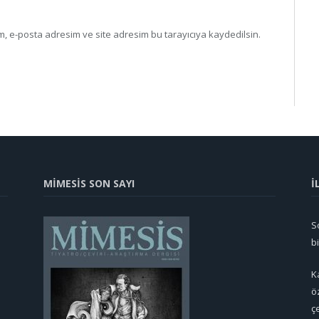
, e-posta adresim ve site adresim bu tarayıcıya kaydedilsin.
MİMESİS SON SAYI
İ
So
b
K
ö
ç