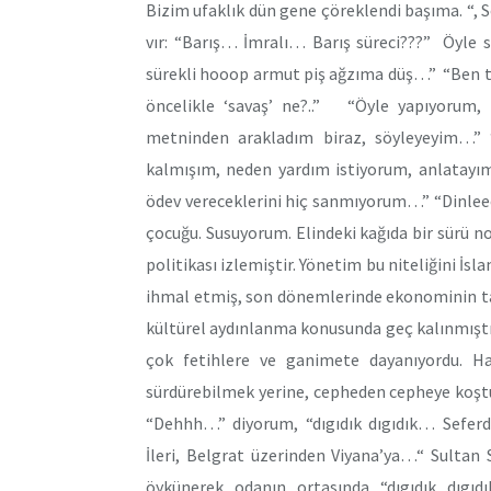
Bizim ufaklık dün gene çöreklendi başıma. “, 
vır: “Barış… İmralı… Barış süreci???” Öyle 
sürekli hooop armut piş ağzıma düş…” “Ben tem
öncelikle ‘savaş’ ne?..” “Öyle yapıyorum
metninden arakladım biraz, söyleyeyim…” 
kalmışım, neden yardım istiyorum, anlatayım
ödev vereceklerini hiç sanmıyorum…” “Dinleee!”
çocuğu. Susuyorum. Elindeki kağıda bir sürü 
politikası izlemiştir. Yönetim bu niteliğini İsl
ihmal etmiş, son dönemlerinde ekonominin ta
kültürel aydınlanma konusunda geç kalınmışt
çok fetihlere ve ganimete dayanıyordu. Ha
sürdürebilmek yerine, cepheden cepheye koştu
“Dehhh…” diyorum, “dıgıdık dıgıdık… Sefe
İleri, Belgrat üzerinden Viyana’ya…“ Sultan
öykünerek odanın ortasında “dıgıdık dıgı