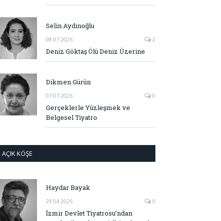
Selin Aydınoğlu
08.07.2026
2
Deniz Göktaş Ölü Deniz Üzerine
Dikmen Gürün
07.07.2026
0
Gerçeklerle Yüzleşmek ve
Belgesel Tiyatro
AÇIK KÖŞE
Haydar Bayak
29.04.2026
0
İzmir Devlet Tiyatrosu’ndan