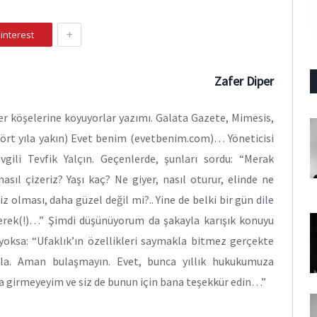
+
interest
Zafer Diper
er köşelerine koyuyorlar yazımı. Galata Gazete, Mimesis,
(dört yıla yakın) Evet benim (evetbenim.com)… Yöneticisi
sevgili Tevfik Yalçın. Geçenlerde, şunları sordu: “Merak
asıl çizeriz? Yaşı kaç? Ne giyer, nasıl oturur, elinde ne
iz olması, daha güzel değil mi?.. Yine de belki bir gün dile
gerek(!)…” Şimdi düşünüyorum da şakayla karışık konuyu
oksa: “Ufaklık’ın özellikleri saymakla bitmez gerçekte
ela. Aman bulaşmayın. Evet, bunca yıllık hukukumuza
ına girmeyeyim ve siz de bunun için bana teşekkür edin…”