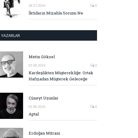
28.07.2026
0
İktidarın Mizahla Sorunu Ne
YAZARLAR
Metin Göksel
03.08.2026
0
Kardeşlikten Müşterekliğe: Ortak
Hafızadan Müşterek Geleceğe
Cüneyt Uzunlar
02.08.2026
0
Aptal
Erdoğan Mitrani