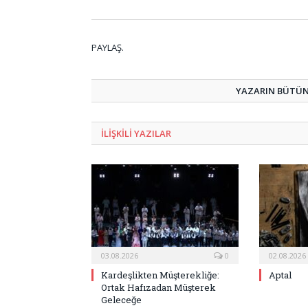
PAYLAŞ.
YAZARIN BÜTÜN 
ILIŞKILI
YAZILAR
03.08.2026
0
02.08.2026
Kardeşlikten Müşterekliğe:
Aptal
Ortak Hafızadan Müşterek
Geleceğe