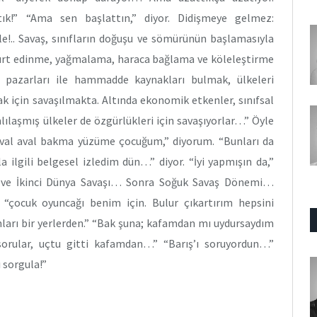
tık!” “Ama sen başlattın,” diyor. Didişmeye gelmez:
le!.. Savaş, sınıfların doğuşu ve sömürünün başlamasıyla
i yurt edinme, yağmalama, haraca bağlama ve köleleştirme
im pazarları ile hammadde kaynakları bulmak, ülkeleri
k için savaşılmakta. Altında ekonomik etkenler, sınıfsal
lılaşmış ülkeler de özgürlükleri için savaşıyorlar…” Öyle
 “Aval aval bakma yüzüme çocuğum,” diyorum. “Bunları da
 ilgili belgesel izledim dün…” diyor. “İyi yapmışın da,”
ci ve İkinci Dünya Savaşı… Sonra Soğuk Savaş Dönemi…
“çocuk oyuncağı benim için. Bulur çıkartırım hepsini
nları bir yerlerden.” “Bak şuna; kafamdan mı uydursaydım
“sorular, uçtu gitti kafamdan…” “Barış’ı soruyordun…”
 sorgula!”