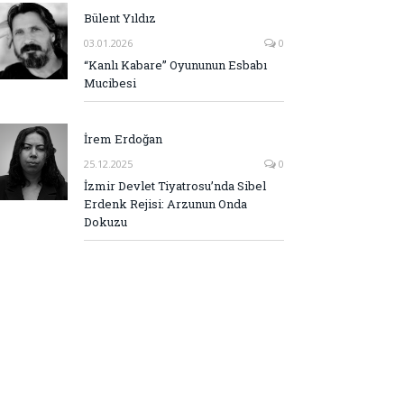
Bülent Yıldız
03.01.2026
0
“Kanlı Kabare” Oyununun Esbabı
Mucibesi
İrem Erdoğan
25.12.2025
0
İzmir Devlet Tiyatrosu’nda Sibel
Erdenk Rejisi: Arzunun Onda
Dokuzu