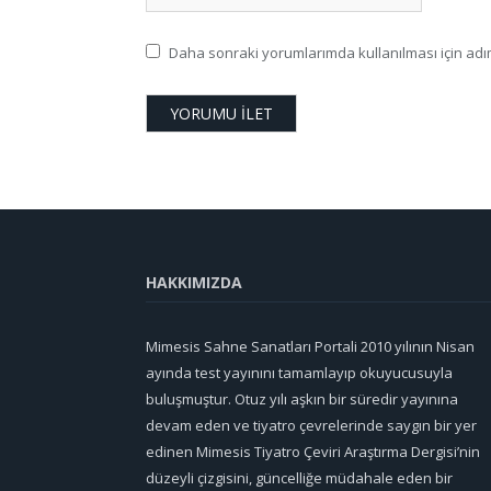
Daha sonraki yorumlarımda kullanılması için adım
HAKKIMIZDA
Mimesis Sahne Sanatları Portali 2010 yılının Nisan
ayında test yayınını tamamlayıp okuyucusuyla
buluşmuştur. Otuz yılı aşkın bir süredir yayınına
devam eden ve tiyatro çevrelerinde saygın bir yer
edinen Mimesis Tiyatro Çeviri Araştırma Dergisi’nin
düzeyli çizgisini, güncelliğe müdahale eden bir