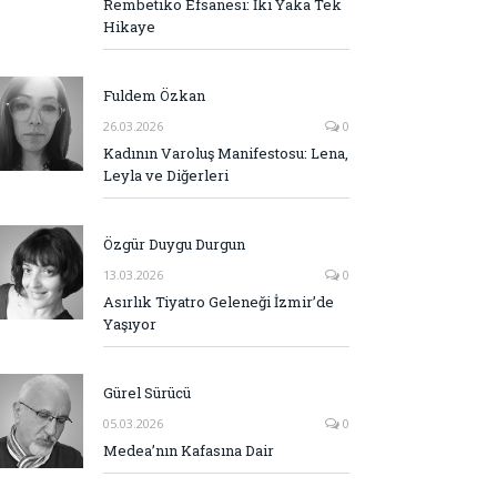
Rembetiko Efsanesi: İki Yaka Tek
Hikaye
Fuldem Özkan
26.03.2026
0
Kadının Varoluş Manifestosu: Lena,
Leyla ve Diğerleri
Özgür Duygu Durgun
13.03.2026
0
Asırlık Tiyatro Geleneği İzmir’de
Yaşıyor
Gürel Sürücü
05.03.2026
0
Medea’nın Kafasına Dair