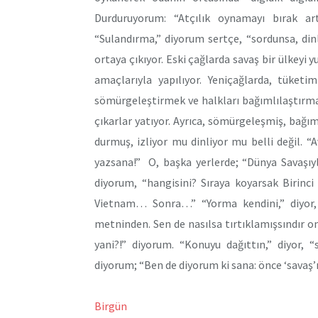
Durduruyorum: “Atçılık oynamayı bırak ar
“Sulandırma,” diyorum sertçe, “sordunsa, din
ortaya çıkıyor. Eski çağlarda savaş bir ülkey
amaçlarıyla yapılıyor. Yeniçağlarda, tüket
sömürgeleştirmek ve halkları bağımlılaştırma
çıkarlar yatıyor. Ayrıca, sömürgeleşmiş, bağım
durmuş, izliyor mu dinliyor mu belli değil.
yazsana!” O, başka yerlerde; “Dünya Savaşıyla
diyorum, “hangisini? Sıraya koyarsak Birin
Vietnam… Sonra…” “Yorma kendini,” diyor, 
metninden. Sen de nasılsa tırtıklamışsındır o
yani?!” diyorum. “Konuyu dağıttın,” diyor, 
diyorum; “Ben de diyorum ki sana: önce ‘savaş’ı
Birgün