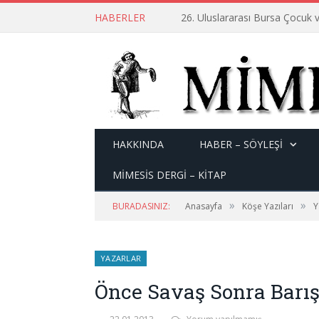
HABERLER
26. Uluslararası Bursa Çocuk v
HAKKINDA
HABER – SÖYLEŞI
MİMESİS DERGİ – KİTAP
»
»
BURADASINIZ:
Anasayfa
Köşe Yazıları
Y
YAZARLAR
Önce Savaş Sonra Barış 