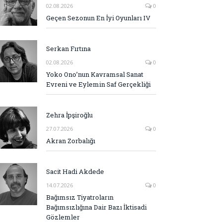
02.08.2026
0
Geçen Sezonun En İyi Oyunları IV
Serkan Fırtına
02.08.2026
0
Yoko Ono’nun Kavramsal Sanat
Evreni ve Eylemin Saf Gerçekliği
Zehra İpşiroğlu
27.07.2026
0
Akran Zorbalığı
Sacit Hadi Akdede
14.07.2026
0
Bağımsız Tiyatroların
Bağımsızlığına Dair Bazı İktisadi
Gözlemler