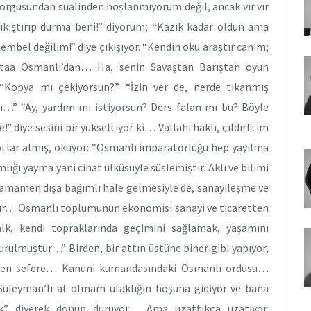
Sorgusundan sualinden hoşlanmıyorum değil, ancak vır vır
sıkıştırıp durma beni!” diyorum; “Kazık kadar oldun ama
bel değilim!” diye çıkışıyor. “Kendin oku araştır canım;
, taa Osmanlı’dan… Ha, senin Savaştan Barıştan oyun
“Kopya mı çekiyorsun?” “İzin ver de, nerde tıkanmış
…” “Ay, yardım mı istiyorsun? Ders falan mı bu? Böyle
 diye sesini bir yükseltiyor ki… Vallahi haklı, çıldırttım
notlar almış, okuyor: “Osmanlı imparatorluğu hep yayılma
amlığı yayma yani cihat ülküsüyle süslemiştir. Aklı ve bilimi
mamen dışa bağımlı hale gelmesiyle de, sanayileşme ve
ır… Osmanlı toplumunun ekonomisi sanayi ve ticaretten
lk, kendi topraklarında geçimini sağlamak, yaşamını
rulmuştur…” Birden, bir attın üstüne biner gibi yapıyor,
rden sefere… Kanuni kumandasındaki Osmanlı ordusu…
 Süleyman’lı at olmam ufaklığın hoşuna gidiyor ve bana
dık” diyerek dönüp duruyor… Ama uzattıkça uzatıyor.