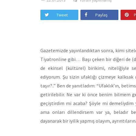
22.01.2013
Yorum yapılmamış
Tweet
Paylaş
P
Gazetemizde yayınlandıktan sonra, kimi sitel
Tiyatronline gibi… Başı çeken bir diğeri de 
de ekinsel (kültürel) birikimi, niteliğiyle 
ediyorum. Şu sizin ufaklığı çizmeye kalksak n
taşır?..” Ben de yanıtladım: “Ufaklık’ın, betims
getirilebilir. Ne var ki önce benim bilmem 
geçiştirdim mi acaba? Şöyle mi demeliydim y
ama onları dillendirsem var ya, beladır b
dayanarak bir iyilik yapmış olayım, ayrıntılar