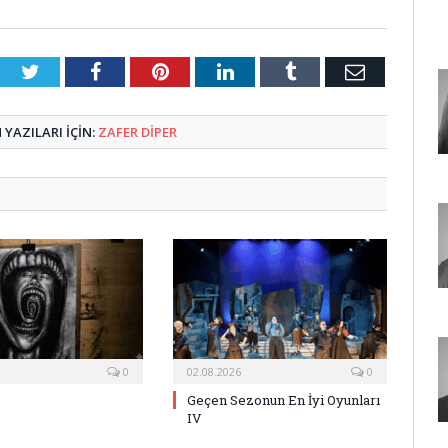
Twitter
Facebook
Pinterest
LinkedIn
Tumblr
E-
Posta
YAZILARI IÇIN:
ZAFER DIPER
0
02.08.2026
0
Geçen Sezonun En İyi Oyunları
IV