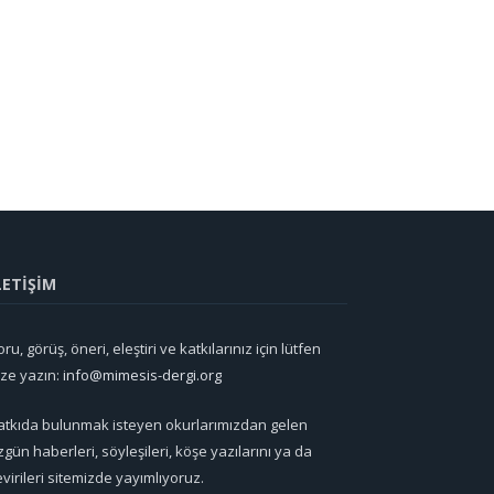
LETİŞİM
ru, görüş, öneri, eleştiri ve katkılarınız için lütfen
ize yazın:
info@mimesis-dergi.org
atkıda bulunmak isteyen okurlarımızdan gelen
zgün haberleri, söyleşileri, köşe yazılarını ya da
evirileri sitemizde yayımlıyoruz.