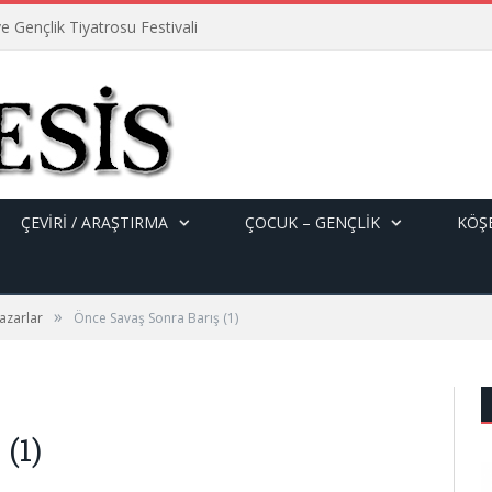
e Gençlik Tiyatrosu Festivali
ÇEVİRİ / ARAŞTIRMA
ÇOCUK – GENÇLIK
KÖŞE
»
azarlar
Önce Savaş Sonra Barış (1)
(1)