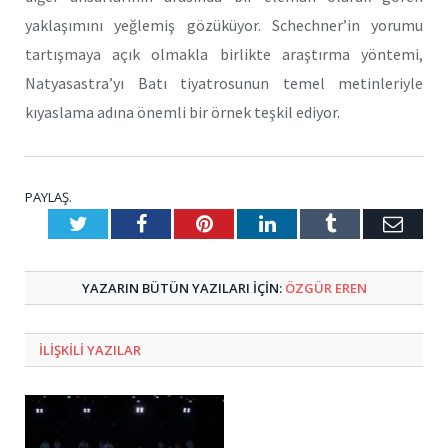
yaklaşımını yeğlemiş gözüküyor. Schechner’in yorumu
tartışmaya açık olmakla birlikte araştırma yöntemi,
Natyasastra’yı Batı tiyatrosunun temel metinleriyle
kıyaslama adına önemli bir örnek teşkil ediyor.
PAYLAŞ.
Twitter
Facebook
Pinterest
LinkedIn
Tumblr
E-
Posta
YAZARIN BÜTÜN YAZILARI IÇIN:
ÖZGÜR EREN
ILIŞKILI
YAZILAR