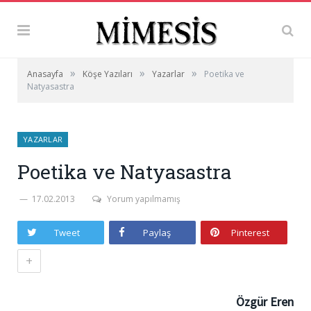
»
»
»
Anasayfa
Köşe Yazıları
Yazarlar
Poetika ve
Natyasastra
YAZARLAR
Poetika ve Natyasastra
17.02.2013
Yorum yapılmamış
Tweet
Paylaş
Pinterest
+
Özgür Eren