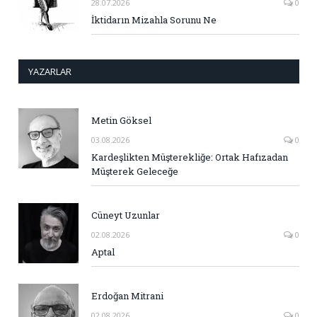
28.07.2026
0
İktidarın Mizahla Sorunu Ne
YAZARLAR
Metin Göksel
03.08.2026
0
Kardeşlikten Müşterekliğe: Ortak Hafızadan
Müşterek Geleceğe
Cüneyt Uzunlar
02.08.2026
0
Aptal
Erdoğan Mitrani
02.08.2026
0