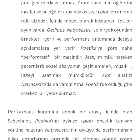
pratiğini merkeze almaz. Dram sanatının öğelerini
inceler ve bu öğeler arasında öyküye (
plot
) en önemli
rolü atfeder. İçinde model olarak incelenen tek bir
oyun vardır:
Oedipus
.
Natyasastra
ise birçok oyundan
örnekleri içerir ve performans anlamında detaylı
açıklamalara yer verir.
Poetika
’ya göre daha
“performatif” bir metindir: Jest, mimik, hareket
paternleri; sözel aksiyonun çeşitlemeleri, müzik…
listeyi uzatmak mümkündür.
Plot
analizi
Natyasastra
’da da vardır. Ama
Poetika
’da olduğu gibi
merkezi bir yerde durmaz.
Performans kuramına dönük bir arayış içinde olan
Schechner,
Poetika
’nın öyküye (
plot
) öncelik tanıyan
yönüne nazaran
Natyasastra
‘nın öyküyü de performansın
diğer unsurlarının arasında bir eleman olarak gören