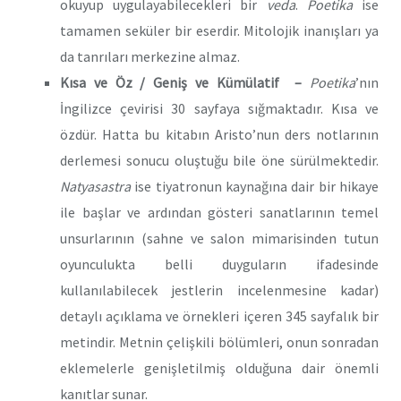
okuyup uygulayabilecekleri bir
veda
.
Poetika
ise
tamamen seküler bir eserdir. Mitolojik inanışları ya
da tanrıları merkezine almaz.
Kısa ve Öz / Geniş ve Kümülatif –
Poetika
’nın
İngilizce çevirisi 30 sayfaya sığmaktadır. Kısa ve
özdür. Hatta bu kitabın Aristo’nun ders notlarının
derlemesi sonucu oluştuğu bile öne sürülmektedir.
Natyasastra
ise tiyatronun kaynağına dair bir hikaye
ile başlar ve ardından gösteri sanatlarının temel
unsurlarının (sahne ve salon mimarisinden tutun
oyunculukta belli duyguların ifadesinde
kullanılabilecek jestlerin incelenmesine kadar)
detaylı açıklama ve örnekleri içeren 345 sayfalık bir
metindir. Metnin çelişkili bölümleri, onun sonradan
eklemelerle genişletilmiş olduğuna dair önemli
kanıtlar sunar.