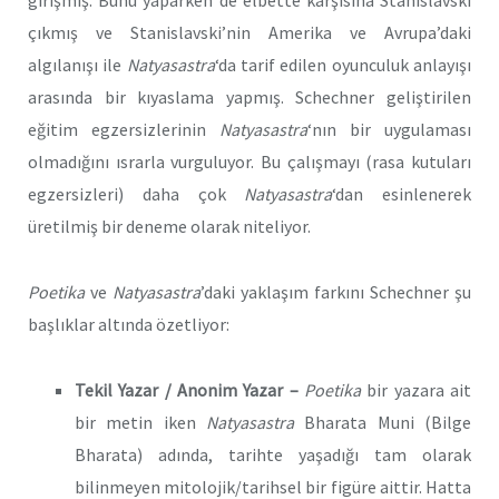
girişmiş. Bunu yaparken de elbette karşısına Stanislavski
çıkmış ve Stanislavski’nin Amerika ve Avrupa’daki
algılanışı ile
Natyasastra
‘da tarif edilen oyunculuk anlayışı
arasında bir kıyaslama yapmış. Schechner geliştirilen
eğitim egzersizlerinin
Natyasastra
‘nın bir uygulaması
olmadığını ısrarla vurguluyor. Bu çalışmayı (rasa kutuları
egzersizleri) daha çok
Natyasastra
‘dan esinlenerek
üretilmiş bir deneme olarak niteliyor.
Poetika
ve
Natyasastra
’daki yaklaşım farkını Schechner şu
başlıklar altında özetliyor:
Tekil Yazar / Anonim Yazar –
Poetika
bir yazara ait
bir metin iken
Natyasastra
Bharata Muni (Bilge
Bharata) adında, tarihte yaşadığı tam olarak
bilinmeyen mitolojik/tarihsel bir figüre aittir. Hatta