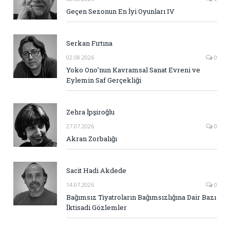
Geçen Sezonun En İyi Oyunları IV
Serkan Fırtına
02.08.2026
0
Yoko Ono’nun Kavramsal Sanat Evreni ve
Eylemin Saf Gerçekliği
Zehra İpşiroğlu
27.07.2026
0
Akran Zorbalığı
Sacit Hadi Akdede
14.07.2026
0
Bağımsız Tiyatroların Bağımsızlığına Dair Bazı
İktisadi Gözlemler