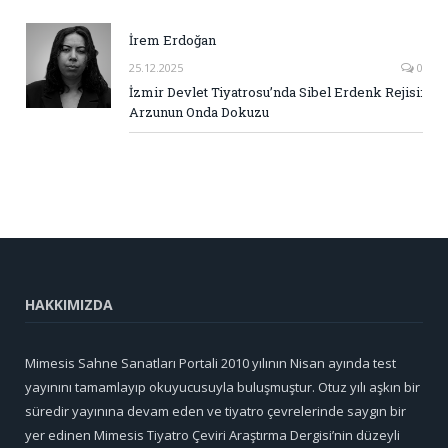
İrem Erdoğan
25.12.2025
0
İzmir Devlet Tiyatrosu’nda Sibel Erdenk Rejisi:
Arzunun Onda Dokuzu
HAKKIMIZDA
Mimesis Sahne Sanatları Portali 2010 yılının Nisan ayında test
yayınını tamamlayıp okuyucusuyla buluşmuştur. Otuz yılı aşkın bir
süredir yayınına devam eden ve tiyatro çevrelerinde saygın bir
yer edinen Mimesis Tiyatro Çeviri Araştırma Dergisi’nin düzeyli