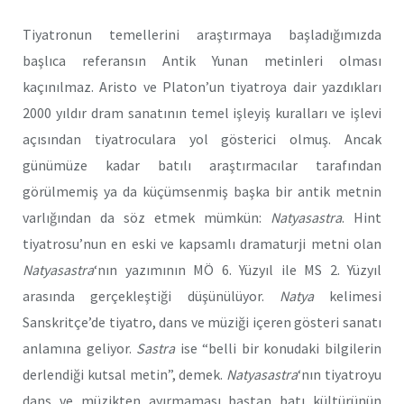
Tiyatronun temellerini araştırmaya başladığımızda
başlıca referansın Antik Yunan metinleri olması
kaçınılmaz. Aristo ve Platon’un tiyatroya dair yazdıkları
2000 yıldır dram sanatının temel işleyiş kuralları ve işlevi
açısından tiyatroculara yol gösterici olmuş. Ancak
günümüze kadar batılı araştırmacılar tarafından
görülmemiş ya da küçümsenmiş başka bir antik metnin
varlığından da söz etmek mümkün:
Natyasastra
. Hint
tiyatrosu’nun en eski ve kapsamlı dramaturji metni olan
Natyasastra
‘nın yazımının MÖ 6. Yüzyıl ile MS 2. Yüzyıl
arasında gerçekleştiği düşünülüyor.
Natya
kelimesi
Sanskritçe’de tiyatro, dans ve müziği içeren gösteri sanatı
anlamına geliyor.
Sastra
ise “belli bir konudaki bilgilerin
derlendiği kutsal metin”, demek.
Natyasastra
‘nın tiyatroyu
dans ve müzikten ayırmaması baştan batı kültürünün