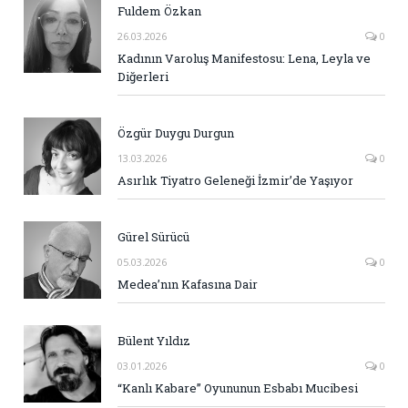
Fuldem Özkan
26.03.2026
0
Kadının Varoluş Manifestosu: Lena, Leyla ve
Diğerleri
Özgür Duygu Durgun
13.03.2026
0
Asırlık Tiyatro Geleneği İzmir’de Yaşıyor
Gürel Sürücü
05.03.2026
0
Medea’nın Kafasına Dair
Bülent Yıldız
03.01.2026
0
“Kanlı Kabare” Oyununun Esbabı Mucibesi