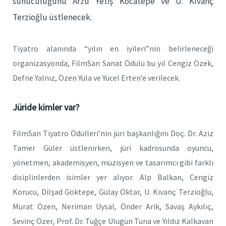
sunuculuğunu Arzu Yetiş Kocatepe ve U. Kıvanç
Terzioğlu üstlenecek.
Tiyatro alanında “yılın en iyileri”nin belirleneceği
organizasyonda, FilmSan Sanat Ödülü bu yıl Cengiz Özek,
Defne Yalnız, Özen Yula ve Yücel Erten’e verilecek.
Jüride kimler var?
FilmSan Tiyatro Ödülleri’nin jüri başkanlığını Doç. Dr. Aziz
Tamer Güler üstlenirken, jüri kadrosunda oyuncu,
yönetmen, akademisyen, müzisyen ve tasarımcı gibi farklı
disiplinlerden isimler yer alıyor. Alp Balkan, Cengiz
Korucu, Dilşad Göktepe, Gülay Oktar, U. Kıvanç Terzioğlu,
Murat Özen, Neriman Uysal, Önder Arik, Savaş Aykılıç,
Sevinç Özer, Prof. Dr. Tuğçe Ulugün Tuna ve Yıldız Kalkavan