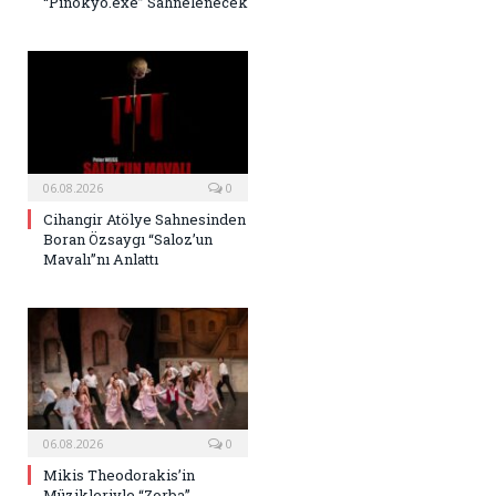
“Pinokyo.exe” Sahnelenecek
06.08.2026
0
Cihangir Atölye Sahnesinden
Boran Özsaygı “Saloz’un
Mavalı”nı Anlattı
06.08.2026
0
Mikis Theodorakis’in
Müzikleriyle “Zorba”