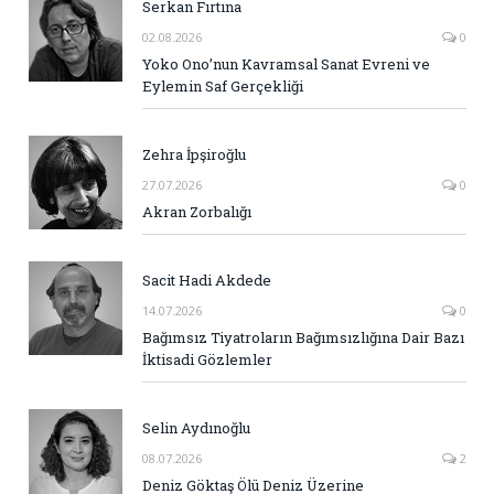
Serkan Fırtına
02.08.2026
0
Yoko Ono’nun Kavramsal Sanat Evreni ve
Eylemin Saf Gerçekliği
Zehra İpşiroğlu
27.07.2026
0
Akran Zorbalığı
Sacit Hadi Akdede
14.07.2026
0
Bağımsız Tiyatroların Bağımsızlığına Dair Bazı
İktisadi Gözlemler
Selin Aydınoğlu
08.07.2026
2
Deniz Göktaş Ölü Deniz Üzerine