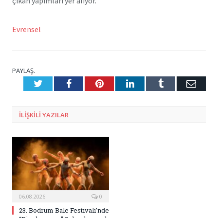
çıkan yapımları yer alıyor.
Evrensel
PAYLAŞ.
Twitter
Facebook
Pinterest
LinkedIn
Tumblr
E-
Posta
ILIŞKILI
YAZILAR
06.08.2026
0
23. Bodrum Bale Festivali’nde