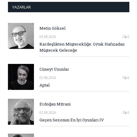
YAZARLAR
Metin Göksel
03.08.2026
0
Kardeşlikten Müşterekliğe: Ortak Hafızadan
Müşterek Geleceğe
Cüneyt Uzunlar
02.08.2026
0
Aptal
Erdoğan Mitrani
02.08.2026
0
Geçen Sezonun En İyi Oyunları IV