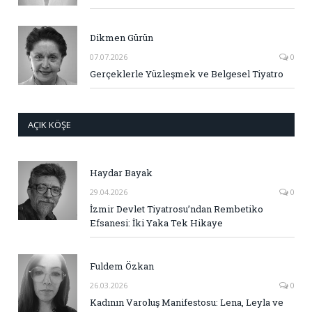
Dikmen Gürün
07.07.2026
0
Gerçeklerle Yüzleşmek ve Belgesel Tiyatro
AÇIK KÖŞE
Haydar Bayak
29.04.2026
0
İzmir Devlet Tiyatrosu’ndan Rembetiko
Efsanesi: İki Yaka Tek Hikaye
Fuldem Özkan
26.03.2026
0
Kadının Varoluş Manifestosu: Lena, Leyla ve