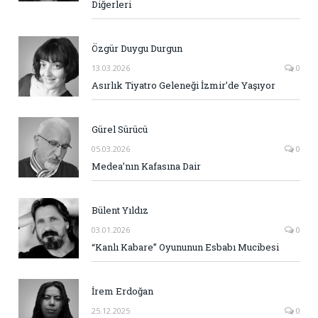
Diğerleri
Özgür Duygu Durgun
13.03.2026
0
Asırlık Tiyatro Geleneği İzmir’de Yaşıyor
Gürel Sürücü
05.03.2026
0
Medea’nın Kafasına Dair
Bülent Yıldız
03.01.2026
0
“Kanlı Kabare” Oyununun Esbabı Mucibesi
İrem Erdoğan
25.12.2025
0