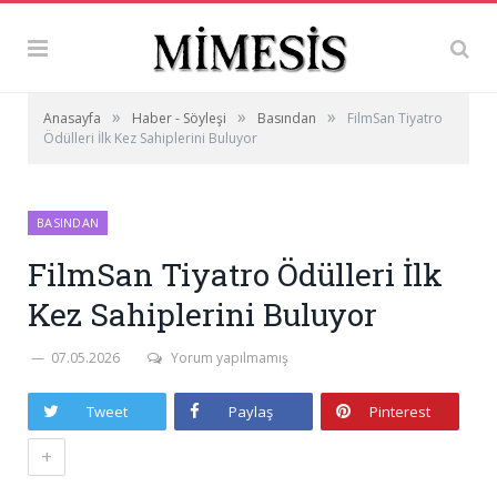
»
»
»
Anasayfa
Haber - Söyleşi
Basından
FilmSan Tiyatro
Ödülleri İlk Kez Sahiplerini Buluyor
BASINDAN
FilmSan Tiyatro Ödülleri İlk
Kez Sahiplerini Buluyor
07.05.2026
Yorum yapılmamış
Tweet
Paylaş
Pinterest
+