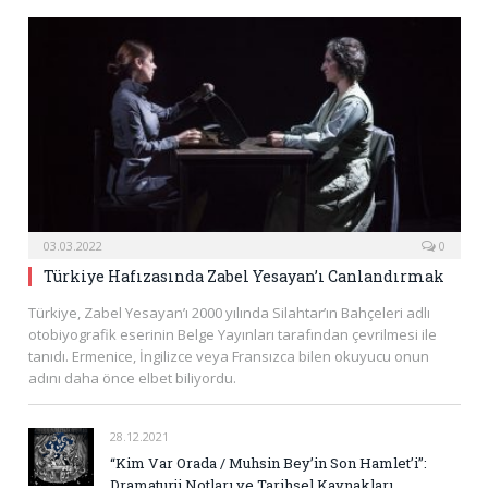
03.03.2022
0
Türkiye Hafızasında Zabel Yesayan’ı Canlandırmak
Türkiye, Zabel Yesayan’ı 2000 yılında Silahtar’ın Bahçeleri adlı
otobiyografik eserinin Belge Yayınları tarafından çevrilmesi ile
tanıdı. Ermenice, İngilizce veya Fransızca bilen okuyucu onun
adını daha önce elbet biliyordu.
28.12.2021
“Kim Var Orada / Muhsin Bey’in Son Hamlet’i”:
Dramaturji Notları ve Tarihsel Kaynakları