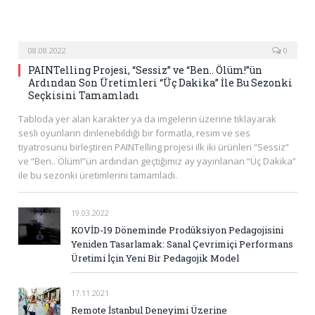
08.08.2022
0
PAINTelling Projesi, “Sessiz” ve “Ben.. Ölüm!”ün
Ardından Son Üretimleri “Üç Dakika” İle Bu Sezonki
Seçkisini Tamamladı
Tabloda yer alan karakter ya da imgelerin üzerine tıklayarak
sesli oyunların dinlenebildiği bir formatla, resim ve ses
tiyatrosunu birleştiren PAINTelling projesi ilk iki ürünleri “Sessiz”
ve “Ben.. Ölüm!”ün ardından geçtiğimiz ay yayınlanan “Üç Dakika”
ile bu sezonki üretimlerini tamamladı.
19.03.2022
KOVİD-19 Döneminde Prodüksiyon Pedagojisini
Yeniden Tasarlamak: Sanal Çevrimiçi Performans
Üretimi İçin Yeni Bir Pedagojik Model
17.11.2021
Remote İstanbul Deneyimi Üzerine