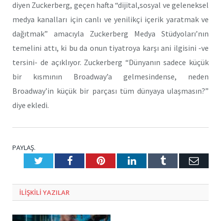
diyen Zuckerberg, geçen hafta “dijital,sosyal ve geleneksel
medya kanalları için canlı ve yenilikçi içerik yaratmak ve
dağıtmak” amacıyla Zuckerberg Medya Stüdyoları’nın
temelini attı, ki bu da onun tiyatroya karşı ani ilgisini -ve
tersini- de açıklıyor. Zuckerberg “Dünyanın sadece küçük
bir kısmının Broadway’a gelmesindense, neden
Broadway’in küçük bir parçası tüm dünyaya ulaşmasın?”
diye ekledi.
PAYLAŞ.
Twitter
Facebook
Pinterest
LinkedIn
Tumblr
E-
Posta
ILIŞKILI
YAZILAR