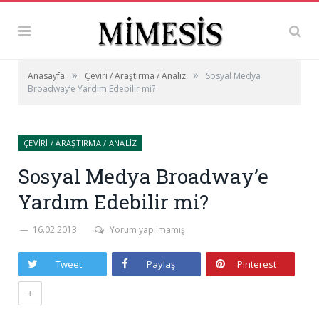
»
»
Anasayfa
Çeviri / Araştırma / Analiz
Sosyal Medya
Broadway’e Yardım Edebilir mi?
ÇEVIRI / ARAŞTIRMA / ANALIZ
Sosyal Medya Broadway’e
Yardım Edebilir mi?
16.02.2013
Yorum yapılmamış
Tweet
Paylaş
Pinterest
+