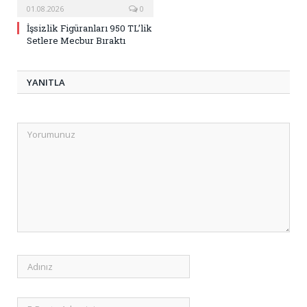
01.08.2026
0
İşsizlik Figüranları 950 TL’lik
Setlere Mecbur Bıraktı
YANITLA