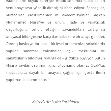
İslamcıların büyük zaferiyle Aralık sonunda kabul edilen
yeni anayasaya yönelik direnişini ifade ediyor. Sanatçılar,
kuratörler, eleştirmenler ve akademisyenler Başkan
Muhammed Mursi’ye ve onun, ifade ve yaratıcılık
özgürlüğünü tehdit ettiğini savundukları tartışmalı
anayasal bildirgesine karşı durmak üzere bir araya geldiler.
Direniş başka yollarla da – kitlesel protestolar, sokaklarda
yapılan sanatsal çalışmalar, açık mektuplar ve
sanatçıların bildirileri yoluyla da – gittikçe büyüyor. Bütün
Mısır’a yayılan devrimin ikinci yıldönümü olan 25 Ocak’ta,
mütabakata dayalı bir anayasa çağrısı için gösterilerin
yapılması beklenmekte.
Keizer’s Art is Not Forbidden