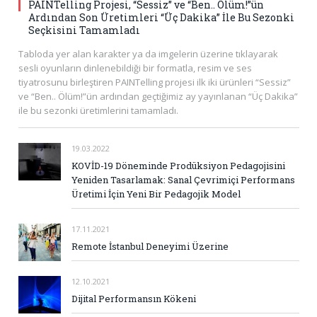
PAINTelling Projesi, “Sessiz” ve “Ben.. Ölüm!”ün
Ardından Son Üretimleri “Üç Dakika” İle Bu Sezonki
Seçkisini Tamamladı
Tabloda yer alan karakter ya da imgelerin üzerine tıklayarak
sesli oyunların dinlenebildiği bir formatla, resim ve ses
tiyatrosunu birleştiren PAINTelling projesi ilk iki ürünleri “Sessiz”
ve “Ben.. Ölüm!”ün ardından geçtiğimiz ay yayınlanan “Üç Dakika”
ile bu sezonki üretimlerini tamamladı.
19.03.2022
KOVİD-19 Döneminde Prodüksiyon Pedagojisini
Yeniden Tasarlamak: Sanal Çevrimiçi Performans
Üretimi İçin Yeni Bir Pedagojik Model
17.11.2021
Remote İstanbul Deneyimi Üzerine
12.10.2021
Dijital Performansın Kökeni