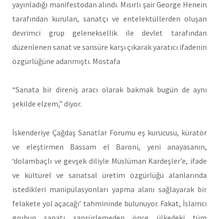
yayınladığı manifestodan alındı. Mısırlı şair George Henein
tarafından kurulan, sanatçı ve entelektüllerden oluşan
devrimci grup geleneksellik ile devlet tarafından
düzenlenen sanat ve sansüre karşı çıkarak yaratıcı ifadenin
özgürlüğüne adanmıştı. Mostafa
“Sanata bir direniş aracı olarak bakmak bugün de aynı
şekilde elzem,” diyor.
İskenderiye Çağdaş Sanatlar Forumu eş kurucusu, küratör
ve eleştirmen Bassam el Baroni, yeni anayasanın,
‘dolambaçlı ve gevşek diliyle Müslüman Kardeşler’e, ifade
ve kültürel ve sanatsal üretim özgürlüğü alanlarında
istedikleri manipülasyonları yapma alanı sağlayarak bir
felakete yol açacağı’ tahmininde bulunuyor. Fakat, İslamcı
grubun sanatı sansürlemeden önce ülkedeki tüm