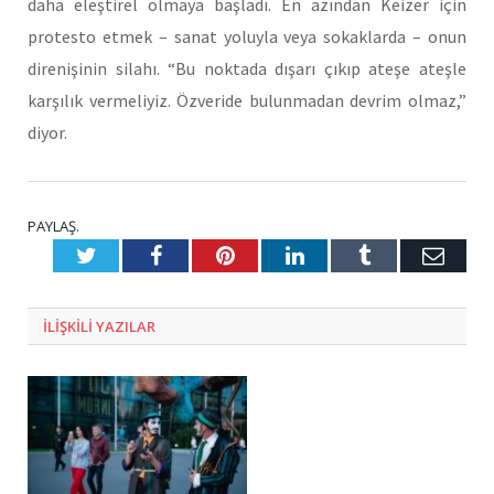
daha eleştirel olmaya başladı. En azından Keizer için
protesto etmek – sanat yoluyla veya sokaklarda – onun
direnişinin silahı. “Bu noktada dışarı çıkıp ateşe ateşle
karşılık vermeliyiz. Özveride bulunmadan devrim olmaz,”
diyor.
PAYLAŞ.
Twitter
Facebook
Pinterest
LinkedIn
Tumblr
E-
Posta
ILIŞKILI
YAZILAR