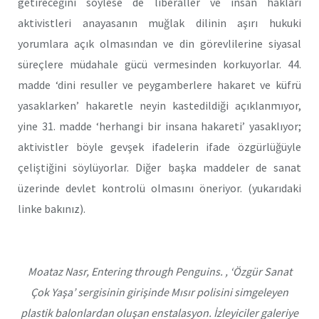
getireceğini söylese de liberaller ve insan hakları
aktivistleri anayasanın muğlak dilinin aşırı hukuki
yorumlara açık olmasından ve din görevlilerine siyasal
süreçlere müdahale gücü vermesinden korkuyorlar. 44.
madde ‘dini resuller ve peygamberlere hakaret ve küfrü
yasaklarken’ hakaretle neyin kastedildiği açıklanmıyor,
yine 31. madde ‘herhangi bir insana hakareti’ yasaklıyor;
aktivistler böyle gevşek ifadelerin ifade özgürlüğüyle
çeliştiğini söylüyorlar. Diğer başka maddeler de sanat
üzerinde devlet kontrolü olmasını öneriyor. (yukarıdaki
linke bakınız).
Moataz Nasr, Entering through Penguins. , ‘Özgür Sanat
Çok Yaşa’ sergisinin girişinde Mısır polisini simgeleyen
plastik balonlardan oluşan enstalasyon. İzleyiciler galeriye