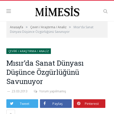
»
»
Anasayfa
Çeviri / Araştırma / Analiz
Mısır’da Sanat
Dünyası Düşünce Özgürlüğünü Savunuyor
ÇEVIRI / ARAŞTIRMA / ANALIZ
Mısır’da Sanat Dünyası
Düşünce Özgürlüğünü
Savunuyor
23.03.2013
Yorum yapılmamış
Tweet
Paylaş
Pinterest
+