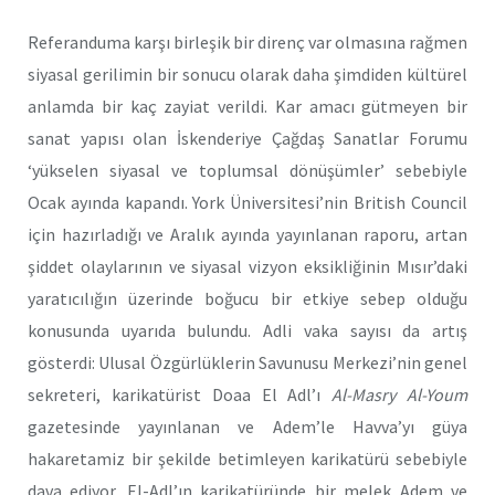
Referanduma karşı birleşik bir direnç var olmasına rağmen
siyasal gerilimin bir sonucu olarak daha şimdiden kültürel
anlamda bir kaç zayiat verildi. Kar amacı gütmeyen bir
sanat yapısı olan İskenderiye Çağdaş Sanatlar Forumu
‘yükselen siyasal ve toplumsal dönüşümler’ sebebiyle
Ocak ayında kapandı. York Üniversitesi’nin British Council
için hazırladığı ve Aralık ayında yayınlanan raporu, artan
şiddet olaylarının ve siyasal vizyon eksikliğinin Mısır’daki
yaratıcılığın üzerinde boğucu bir etkiye sebep olduğu
konusunda uyarıda bulundu. Adli vaka sayısı da artış
gösterdi: Ulusal Özgürlüklerin Savunusu Merkezi’nin genel
sekreteri, karikatürist Doaa El Adl’ı
Al-Masry Al-Youm
gazetesinde yayınlanan ve Adem’le Havva’yı güya
hakaretamiz bir şekilde betimleyen karikatürü sebebiyle
dava ediyor. El-Adl’ın karikatüründe bir melek Adem ve