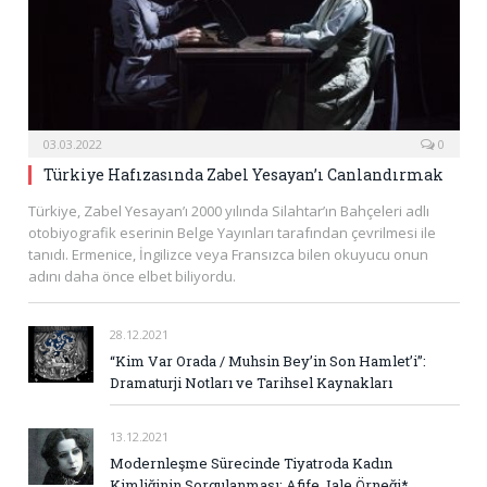
03.03.2022
0
Türkiye Hafızasında Zabel Yesayan’ı Canlandırmak
Türkiye, Zabel Yesayan’ı 2000 yılında Silahtar’ın Bahçeleri adlı
otobiyografik eserinin Belge Yayınları tarafından çevrilmesi ile
tanıdı. Ermenice, İngilizce veya Fransızca bilen okuyucu onun
adını daha önce elbet biliyordu.
28.12.2021
“Kim Var Orada / Muhsin Bey’in Son Hamlet’i”:
Dramaturji Notları ve Tarihsel Kaynakları
13.12.2021
Modernleşme Sürecinde Tiyatroda Kadın
Kimliğinin Sorgulanması: Afife Jale Örneği*