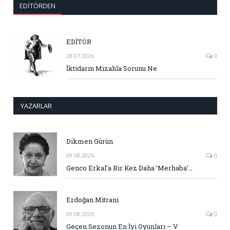
EDITÖRDEN
EDİTÖR
28.07.2026
0
İktidarın Mizahla Sorunu Ne
YAZARLAR
Dikmen Gürün
09.08.2026
0
Genco Erkal’a Bir Kez Daha ‘Merhaba’…
Erdoğan Mitrani
09.08.2026
0
Geçen Sezonun En İyi Oyunları – V