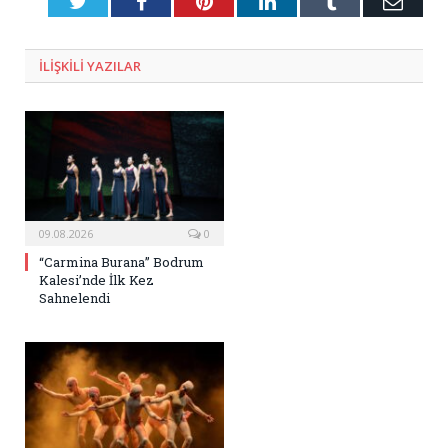
Twitter
Facebook
Pinterest
LinkedIn
Tumblr
E-
Posta
ILIŞKILI
YAZILAR
09.08.2026
0
“Carmina Burana” Bodrum
Kalesi’nde İlk Kez
Sahnelendi