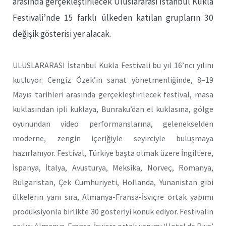
arasında gerçekleştirilecek Uluslararası İstanbul Kukla
Festivali’nde 15 farklı ülkeden katılan grupların 30
değişik gösterisi yer alacak.
ULUSLARARASI İstanbul Kukla Festivali bu yıl 16’ncı yılını
kutluyor. Cengiz Özek’in sanat yönetmenliğinde, 8–19
Mayıs tarihleri arasında gerçekleştirilecek festival, masa
kuklasından ipli kuklaya, Bunraku’dan el kuklasına, gölge
oyunundan video performanslarına, gelenekselden
moderne, zengin içeriğiyle seyirciyle buluşmaya
hazırlanıyor. Festival, Türkiye başta olmak üzere İngiltere,
İspanya, İtalya, Avusturya, Meksika, Norveç, Romanya,
Bulgaristan, Çek Cumhuriyeti, Hollanda, Yunanistan gibi
ülkelerin yanı sıra, Almanya-Fransa-İsviçre ortak yapımı
prodüksiyonla birlikte 30 gösteriyi konuk ediyor. Festivalin
açılışı Almanya-Fransa-İsviçre ortak yapımı ‘Hotel de Rive’