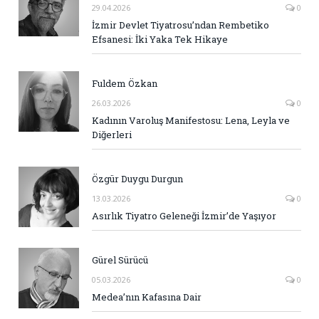
29.04.2026
0
İzmir Devlet Tiyatrosu’ndan Rembetiko
Efsanesi: İki Yaka Tek Hikaye
Fuldem Özkan
26.03.2026
0
Kadının Varoluş Manifestosu: Lena, Leyla ve
Diğerleri
Özgür Duygu Durgun
13.03.2026
0
Asırlık Tiyatro Geleneği İzmir’de Yaşıyor
Gürel Sürücü
05.03.2026
0
Medea’nın Kafasına Dair