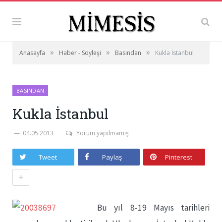
»
»
»
Anasayfa
Haber - Söyleşi
Basından
Kukla İstanbul
BASINDAN
Kukla İstanbul
04.05.2013
Yorum yapılmamış
Tweet
Paylaş
Pinterest
+
Bu yıl 8-19 Mayıs tarihleri