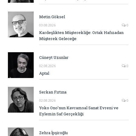
Metin Göksel
03.08.2026
0
Kardeşlikten Müşterekliğe: Ortak Hafızadan
Müşterek Geleceğe
Cüneyt Uzunlar
02.08.2026
0
Aptal
Serkan Fırtına
02.08.2026
0
Yoko Ono’nun Kavramsal Sanat Evreni ve
Eylemin Saf Gerçekliği
Zehra İpşiroğlu