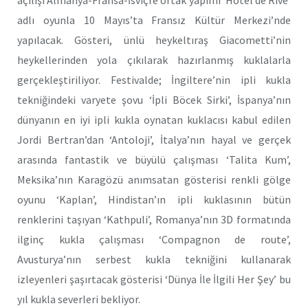
adlı oyunla 10 Mayıs’ta Fransız Kültür Merkezi’nde
yapılacak. Gösteri, ünlü heykeltıraş Giacometti’nin
heykellerinden yola çıkılarak hazırlanmış kuklalarla
gerçekleştiriliyor. Festivalde; İngiltere’nin ipli kukla
tekniğindeki varyete şovu ‘İpli Böcek Sirki’, İspanya’nın
dünyanın en iyi ipli kukla oynatan kuklacısı kabul edilen
Jordi Bertran’dan ‘Antoloji’, İtalya’nın hayal ve gerçek
arasında fantastik ve büyülü çalışması ‘Talita Kum’,
Meksika’nın Karagözü anımsatan gösterisi renkli gölge
oyunu ‘Kaplan’, Hindistan’ın ipli kuklasının bütün
renklerini taşıyan ‘Kathpuli’, Romanya’nın 3D formatında
ilginç kukla çalışması ‘Compagnon de route’,
Avusturya’nın serbest kukla tekniğini kullanarak
izleyenleri şaşırtacak gösterisi ‘Dünya İle İlgili Her Şey’ bu
yıl kukla severleri bekliyor.