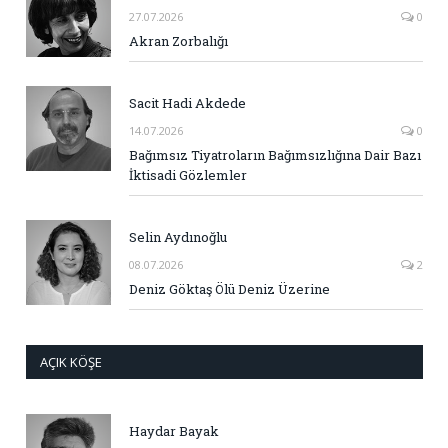
27.07.2026
0
Akran Zorbalığı
Sacit Hadi Akdede
14.07.2026
0
Bağımsız Tiyatroların Bağımsızlığına Dair Bazı
İktisadi Gözlemler
Selin Aydınoğlu
08.07.2026
2
Deniz Göktaş Ölü Deniz Üzerine
AÇIK KÖŞE
Haydar Bayak