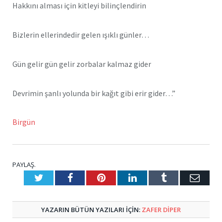
Hakkını alması için kitleyi bilinçlendirin
Bizlerin ellerindedir gelen ışıklı günler…
Gün gelir gün gelir zorbalar kalmaz gider
Devrimin şanlı yolunda bir kağıt gibi erir gider…”
Birgün
PAYLAŞ.
Twitter
Facebook
Pinterest
LinkedIn
Tumblr
E-
Posta
YAZARIN BÜTÜN YAZILARI IÇIN:
ZAFER DIPER