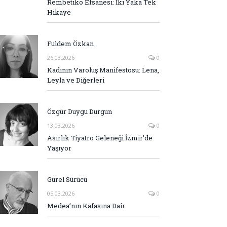
Rembetiko Efsanesi: İki Yaka Tek
Hikaye
Fuldem Özkan
26.03.2026
0
Kadının Varoluş Manifestosu: Lena,
Leyla ve Diğerleri
Özgür Duygu Durgun
13.03.2026
0
Asırlık Tiyatro Geleneği İzmir’de
Yaşıyor
Gürel Sürücü
05.03.2026
0
Medea’nın Kafasına Dair