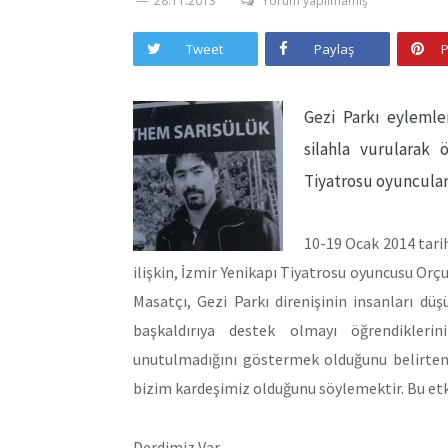
28.11.2013
Yorum yapılmamış
Tweet
Paylaş
P
Gezi Parkı eylemle
silahla vurularak 
Tiyatrosu oyuncular
10-19 Ocak 2014 tari
ilişkin, İzmir Yenikapı Tiyatrosu oyuncusu Orç
Masatçı, Gezi Parkı direnişinin insanları düşü
başkaldırıya destek olmayı öğrendiklerin
unutulmadığını göstermek olduğunu belirten
bizim kardeşimiz olduğunu söylemektir. Bu etkin
Derdimiz Var