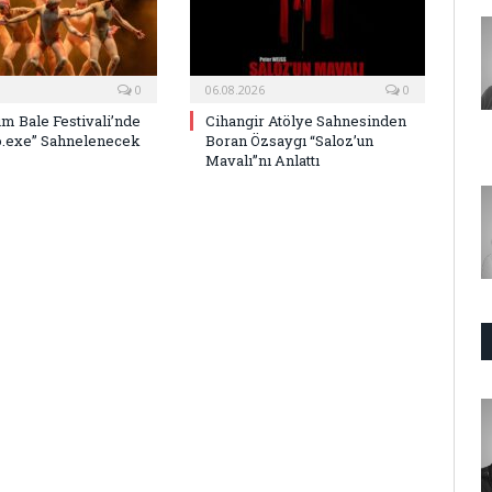
0
06.08.2026
0
um Bale Festivali’nde
Cihangir Atölye Sahnesinden
.exe” Sahnelenecek
Boran Özsaygı “Saloz’un
Mavalı”nı Anlattı