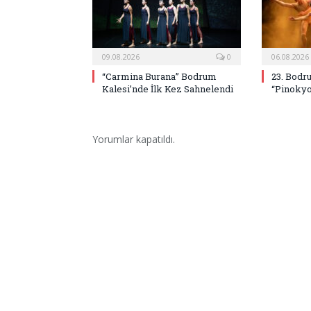
09.08.2026
0
06.08.2026
“Carmina Burana” Bodrum
23. Bodr
Kalesi’nde İlk Kez Sahnelendi
“Pinokyo
Yorumlar kapatıldı.