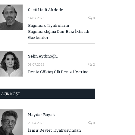
Sacit Hadi Akdede
14.07.2026
0
Bağımsız Tiyatroların
Bağımsızlığına Dair Bazı İktisadi
Gözlemler
Selin Aydınoğlu
08.07.2026
2
Deniz Göktaş Ölü Deniz Üzerine
AÇIK KÖŞE
Haydar Bayak
29.04.2026
0
İzmir Devlet Tiyatrosu’ndan