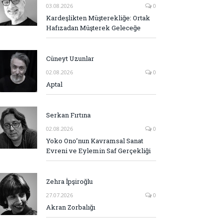
03.08.2026
0
Kardeşlikten Müşterekliğe: Ortak
Hafızadan Müşterek Geleceğe
Cüneyt Uzunlar
02.08.2026
0
Aptal
Serkan Fırtına
02.08.2026
0
Yoko Ono’nun Kavramsal Sanat
Evreni ve Eylemin Saf Gerçekliği
Zehra İpşiroğlu
27.07.2026
0
Akran Zorbalığı