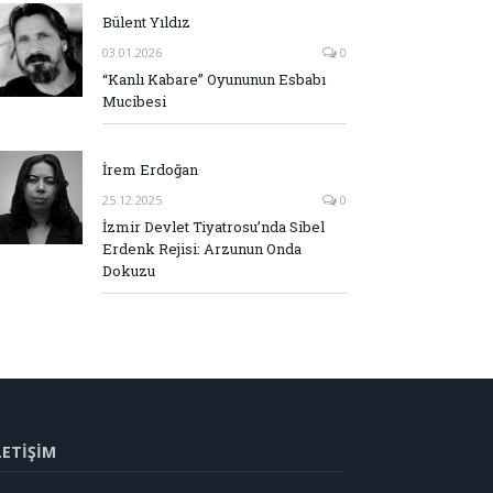
Bülent Yıldız
03.01.2026
0
“Kanlı Kabare” Oyununun Esbabı
Mucibesi
İrem Erdoğan
25.12.2025
0
İzmir Devlet Tiyatrosu’nda Sibel
Erdenk Rejisi: Arzunun Onda
Dokuzu
LETİŞİM