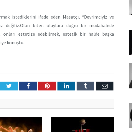
armak istediklerini ifade eden Masatçı, “Devrimciyiz ve
ız değiliz.Olan biten olaylara doğru bir müdahalede
, onları estetize edebilmek, estetik bir halde başka
diye konuştu.
Twitter
Facebook
Pinterest
LinkedIn
Tumblr
E-
Posta