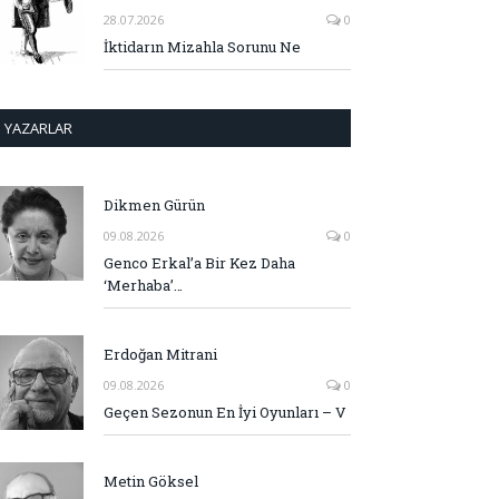
28.07.2026
0
İktidarın Mizahla Sorunu Ne
YAZARLAR
Dikmen Gürün
09.08.2026
0
Genco Erkal’a Bir Kez Daha
‘Merhaba’…
Erdoğan Mitrani
09.08.2026
0
Geçen Sezonun En İyi Oyunları – V
Metin Göksel