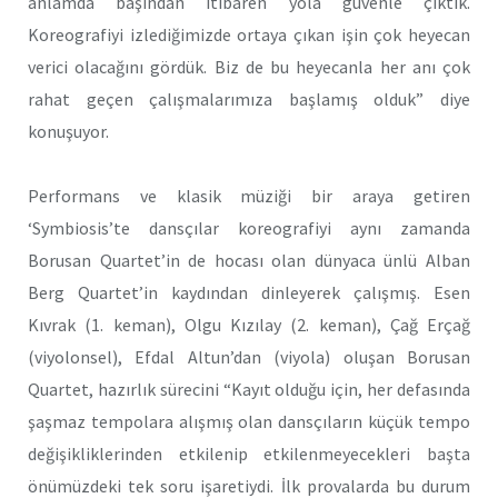
anlamda başından itibaren yola güvenle çıktık.
Koreografiyi izlediğimizde ortaya çıkan işin çok heyecan
verici olacağını gördük. Biz de bu heyecanla her anı çok
rahat geçen çalışmalarımıza başlamış olduk” diye
konuşuyor.
Performans ve klasik müziği bir araya getiren
‘Symbiosis’te dansçılar koreografiyi aynı zamanda
Borusan Quartet’in de hocası olan dünyaca ünlü Alban
Berg Quartet’in kaydından dinleyerek çalışmış. Esen
Kıvrak (1. keman), Olgu Kızılay (2. keman), Çağ Erçağ
(viyolonsel), Efdal Altun’dan (viyola) oluşan Borusan
Quartet, hazırlık sürecini “Kayıt olduğu için, her defasında
şaşmaz tempolara alışmış olan dansçıların küçük tempo
değişikliklerinden etkilenip etkilenmeyecekleri başta
önümüzdeki tek soru işaretiydi. İlk provalarda bu durum