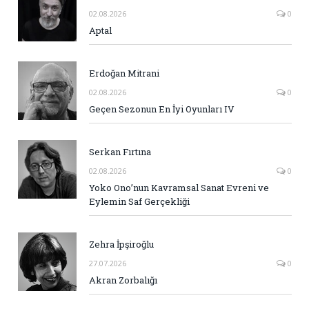
02.08.2026
0
Aptal
Erdoğan Mitrani
02.08.2026
0
Geçen Sezonun En İyi Oyunları IV
Serkan Fırtına
02.08.2026
0
Yoko Ono’nun Kavramsal Sanat Evreni ve
Eylemin Saf Gerçekliği
Zehra İpşiroğlu
27.07.2026
0
Akran Zorbalığı