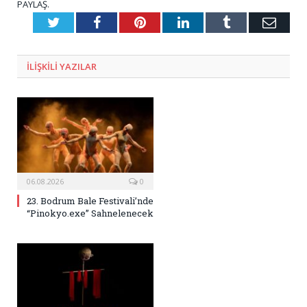
PAYLAŞ.
Twitter
Facebook
Pinterest
LinkedIn
Tumblr
E-
Posta
ILIŞKILI
YAZILAR
06.08.2026
0
23. Bodrum Bale Festivali’nde
“Pinokyo.exe” Sahnelenecek