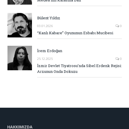
Medea’nın Kafasına Dair
Bülent Yıldız
03.01.2026
0
“Kanlı Kabare” Oyununun Esbabı Mucibesi
İrem Erdoğan
25.12.2025
0
İzmir Devlet Tiyatrosu’nda Sibel Erdenk Rejisi:
Arzunun Onda Dokuzu
HAKKIMIZDA