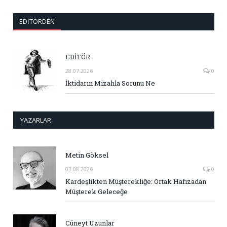
EDITÖRDEN
EDİTÖR
28.07.2026
0
İktidarın Mizahla Sorunu Ne
YAZARLAR
Metin Göksel
03.08.2026
0
Kardeşlikten Müşterekliğe: Ortak Hafızadan
Müşterek Geleceğe
Cüneyt Uzunlar