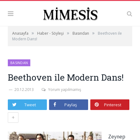
»
»
»
Anasayfa
Haber - Söyleşi
Basından
Beethoven ile
Modern Dans!
BASINDAN
Beethoven ile Modern Dans!
20.12.2013
Yorum yapılmamış
Tweet
Paylaş
Pinterest
+
Zeynep