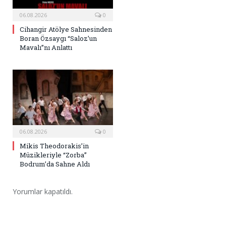
06.08.2026
0
Cihangir Atölye Sahnesinden
Boran Özsaygı “Saloz’un
Mavalı”nı Anlattı
06.08.2026
0
Mikis Theodorakis’in
Müzikleriyle “Zorba”
Bodrum’da Sahne Aldı
Yorumlar kapatıldı.