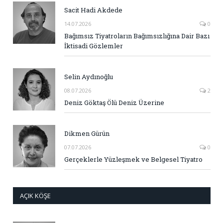
Sacit Hadi Akdede
14.07.2026
0
Bağımsız Tiyatroların Bağımsızlığına Dair Bazı
İktisadi Gözlemler
Selin Aydınoğlu
08.07.2026
2
Deniz Göktaş Ölü Deniz Üzerine
Dikmen Gürün
07.07.2026
0
Gerçeklerle Yüzleşmek ve Belgesel Tiyatro
AÇIK KÖŞE