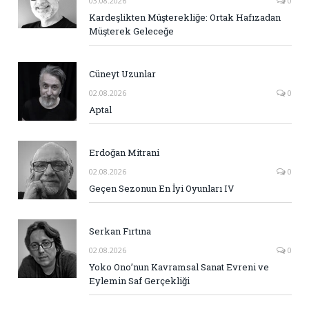
03.08.2026
0
Kardeşlikten Müşterekliğe: Ortak Hafızadan
Müşterek Geleceğe
Cüneyt Uzunlar
02.08.2026
0
Aptal
Erdoğan Mitrani
02.08.2026
0
Geçen Sezonun En İyi Oyunları IV
Serkan Fırtına
02.08.2026
0
Yoko Ono’nun Kavramsal Sanat Evreni ve
Eylemin Saf Gerçekliği