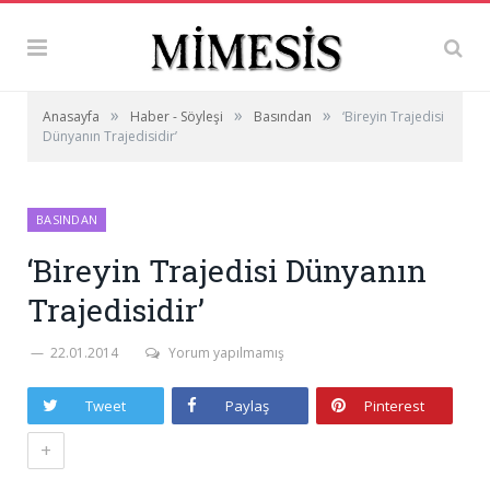
»
»
»
Anasayfa
Haber - Söyleşi
Basından
‘Bireyin Trajedisi
Dünyanın Trajedisidir’
BASINDAN
‘Bireyin Trajedisi Dünyanın
Trajedisidir’
22.01.2014
Yorum yapılmamış
Tweet
Paylaş
Pinterest
+