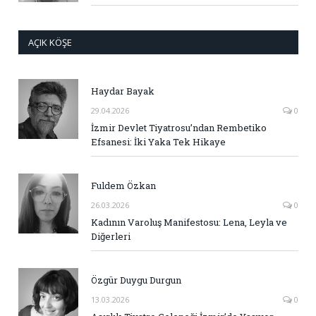
AÇIK KÖŞE
Haydar Bayak
29.04.2026
0
İzmir Devlet Tiyatrosu’ndan Rembetiko
Efsanesi: İki Yaka Tek Hikaye
Fuldem Özkan
26.03.2026
0
Kadının Varoluş Manifestosu: Lena, Leyla ve
Diğerleri
Özgür Duygu Durgun
13.03.2026
0