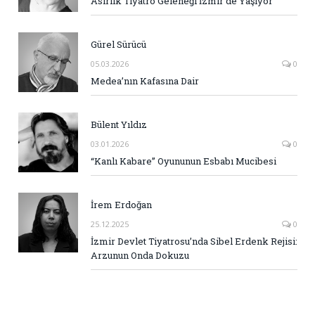
Asırlık Tiyatro Geleneği İzmir’de Yaşıyor
Gürel Sürücü
05.03.2026
0
Medea’nın Kafasına Dair
Bülent Yıldız
03.01.2026
0
“Kanlı Kabare” Oyununun Esbabı Mucibesi
İrem Erdoğan
25.12.2025
0
İzmir Devlet Tiyatrosu’nda Sibel Erdenk Rejisi:
Arzunun Onda Dokuzu