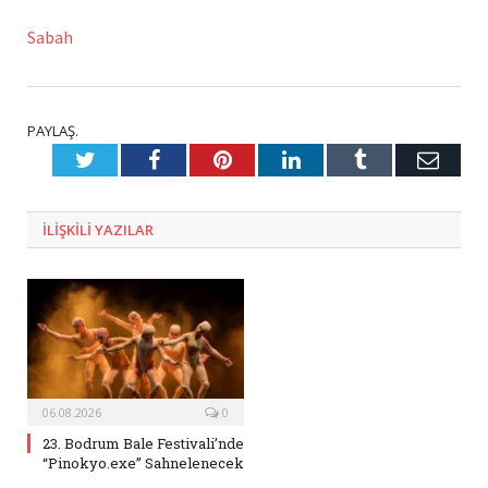
Sabah
PAYLAŞ.
Twitter
Facebook
Pinterest
LinkedIn
Tumblr
E-
Posta
ILIŞKILI
YAZILAR
06.08.2026
0
23. Bodrum Bale Festivali’nde
“Pinokyo.exe” Sahnelenecek