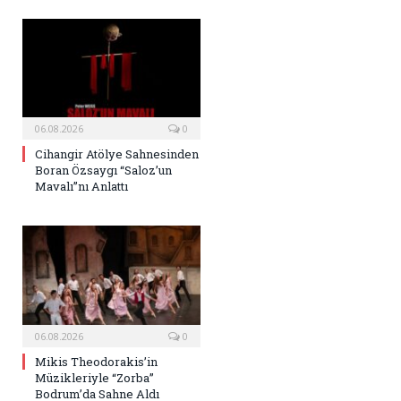
06.08.2026
0
Cihangir Atölye Sahnesinden
Boran Özsaygı “Saloz’un
Mavalı”nı Anlattı
06.08.2026
0
Mikis Theodorakis’in
Müzikleriyle “Zorba”
Bodrum’da Sahne Aldı