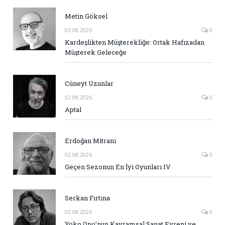
Metin Göksel
03.08.2026
0
Kardeşlikten Müşterekliğe: Ortak Hafızadan
Müşterek Geleceğe
Cüneyt Uzunlar
02.08.2026
0
Aptal
Erdoğan Mitrani
02.08.2026
0
Geçen Sezonun En İyi Oyunları IV
Serkan Fırtına
02.08.2026
0
Yoko Ono’nun Kavramsal Sanat Evreni ve