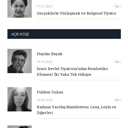
07.07.2026
0
Gerçeklerle Yüzleşmek ve Belgesel Tiyatro
AÇIK KÖŞE
Haydar Bayak
29.04.2026
0
İzmir Devlet Tiyatrosu’ndan Rembetiko
Efsanesi: İki Yaka Tek Hikaye
Fuldem Özkan
26.03.2026
0
Kadının Varoluş Manifestosu: Lena, Leyla ve
Diğerleri