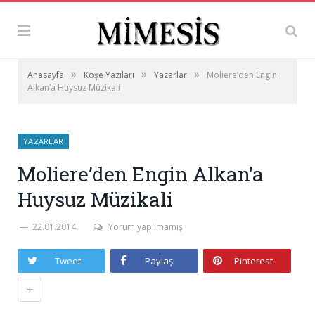
»
»
»
Anasayfa
Köşe Yazıları
Yazarlar
Moliere’den Engin
Alkan’a Huysuz Müzikali
YAZARLAR
Moliere’den Engin Alkan’a
Huysuz Müzikali
22.01.2014
Yorum yapılmamış
Tweet
Paylaş
Pinterest
+