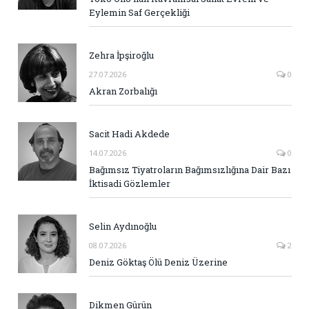
Eylemin Saf Gerçekliği
Zehra İpşiroğlu
27.07.2026
0
Akran Zorbalığı
Sacit Hadi Akdede
14.07.2026
0
Bağımsız Tiyatroların Bağımsızlığına Dair Bazı
İktisadi Gözlemler
Selin Aydınoğlu
08.07.2026
2
Deniz Göktaş Ölü Deniz Üzerine
Dikmen Gürün