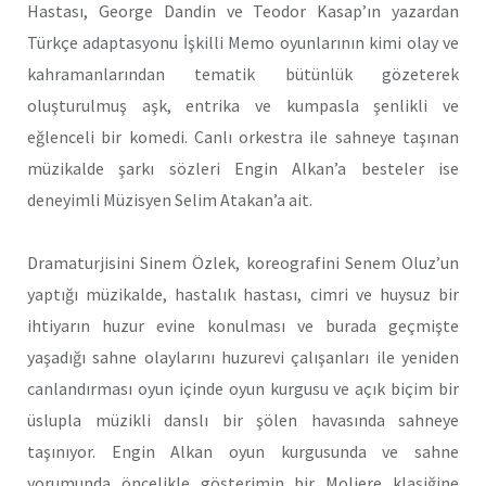
Hastası, George Dandin ve Teodor Kasap’ın yazardan
Türkçe adaptasyonu İşkilli Memo oyunlarının kimi olay ve
kahramanlarından tematik bütünlük gözeterek
oluşturulmuş aşk, entrika ve kumpasla şenlikli ve
eğlenceli bir komedi. Canlı orkestra ile sahneye taşınan
müzikalde şarkı sözleri Engin Alkan’a besteler ise
deneyimli Müzisyen Selim Atakan’a ait.
Dramaturjisini Sinem Özlek, koreografini Senem Oluz’un
yaptığı müzikalde, hastalık hastası, cimri ve huysuz bir
ihtiyarın huzur evine konulması ve burada geçmişte
yaşadığı sahne olaylarını huzurevi çalışanları ile yeniden
canlandırması oyun içinde oyun kurgusu ve açık biçim bir
üslupla müzikli danslı bir şölen havasında sahneye
taşınıyor. Engin Alkan oyun kurgusunda ve sahne
yorumunda öncelikle gösterimin bir Moliere klasiğine