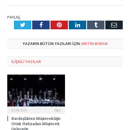
PAYLAŞ.
Twitter
Facebook
Pinterest
LinkedIn
Tumblr
E-
Posta
YAZARIN BÜTÜN YAZILARI IÇIN:
METIN BORAN
ILIŞKILI
YAZILAR
03.08.2026
0
Kardeşlikten Müşterekliğe:
Ortak Hafızadan Müşterek
Geleceğe