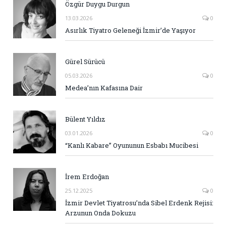
Özgür Duygu Durgun
13.03.2026
0
Asırlık Tiyatro Geleneği İzmir’de Yaşıyor
Gürel Sürücü
05.03.2026
0
Medea’nın Kafasına Dair
Bülent Yıldız
03.01.2026
0
“Kanlı Kabare” Oyununun Esbabı Mucibesi
İrem Erdoğan
25.12.2025
0
İzmir Devlet Tiyatrosu’nda Sibel Erdenk Rejisi:
Arzunun Onda Dokuzu