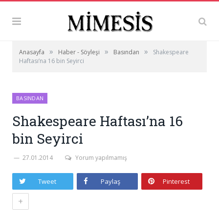
»
»
»
Anasayfa
Haber - Söyleşi
Basından
Shakespeare
Haftası’na 16 bin Seyirci
BASINDAN
Shakespeare Haftası’na 16
bin Seyirci
27.01.2014
Yorum yapılmamış
Tweet
Paylaş
Pinterest
+