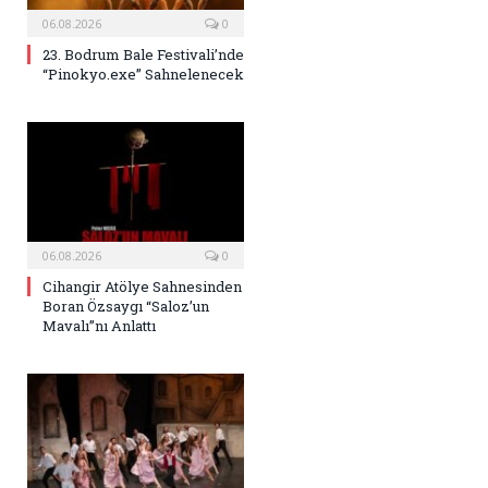
06.08.2026
0
23. Bodrum Bale Festivali’nde
“Pinokyo.exe” Sahnelenecek
06.08.2026
0
Cihangir Atölye Sahnesinden
Boran Özsaygı “Saloz’un
Mavalı”nı Anlattı