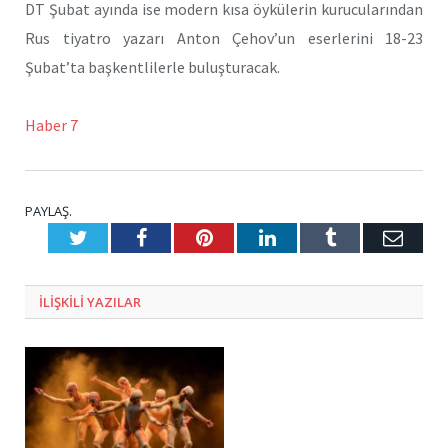
DT Şubat ayında ise modern kısa öykülerin kurucularından
Rus tiyatro yazarı Anton Çehov’un eserlerini 18-23
Şubat’ta başkentlilerle buluşturacak.
Haber 7
PAYLAŞ.
Twitter
Facebook
Pinterest
LinkedIn
Tumblr
E-
Posta
ILIŞKILI
YAZILAR