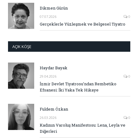
Dikmen Gürün
07.07.2026
0
Gerçeklerle Yüzleşmek ve Belgesel Tiyatro
AÇIK KÖŞE
Haydar Bayak
29.04.2026
0
İzmir Devlet Tiyatrosu’ndan Rembetiko
Efsanesi: İki Yaka Tek Hikaye
Fuldem Özkan
26.03.2026
0
Kadının Varoluş Manifestosu: Lena, Leyla ve
Diğerleri