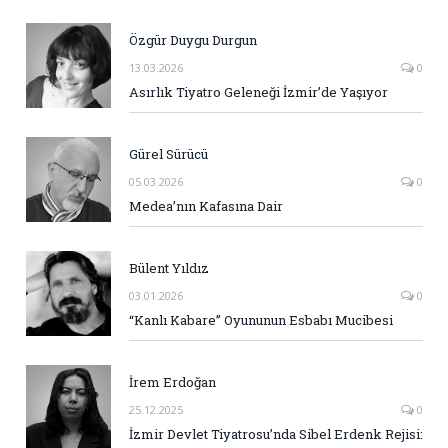
Özgür Duygu Durgun
13.03.2026
0
Asırlık Tiyatro Geleneği İzmir’de Yaşıyor
Gürel Sürücü
05.03.2026
0
Medea’nın Kafasına Dair
Bülent Yıldız
03.01.2026
0
“Kanlı Kabare” Oyununun Esbabı Mucibesi
İrem Erdoğan
25.12.2025
0
İzmir Devlet Tiyatrosu’nda Sibel Erdenk Rejisi: