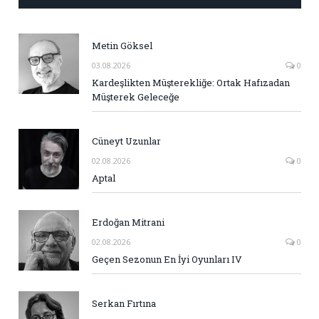
Metin Göksel
03.08.2026
0
Kardeşlikten Müşterekliğe: Ortak Hafızadan
Müşterek Geleceğe
Cüneyt Uzunlar
02.08.2026
0
Aptal
Erdoğan Mitrani
02.08.2026
0
Geçen Sezonun En İyi Oyunları IV
Serkan Fırtına