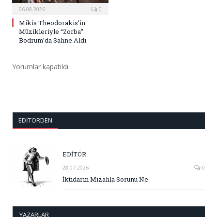
06.08.2026
0
Mikis Theodorakis’in
Müzikleriyle “Zorba”
Bodrum’da Sahne Aldı
Yorumlar kapatıldı.
EDITÖRDEN
EDİTÖR
28.07.2026
0
İktidarın Mizahla Sorunu Ne
YAZARLAR