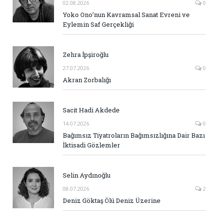
02.08.2026
0
Yoko Ono’nun Kavramsal Sanat Evreni ve
Eylemin Saf Gerçekliği
Zehra İpşiroğlu
27.07.2026
0
Akran Zorbalığı
Sacit Hadi Akdede
14.07.2026
0
Bağımsız Tiyatroların Bağımsızlığına Dair Bazı
İktisadi Gözlemler
Selin Aydınoğlu
08.07.2026
2
Deniz Göktaş Ölü Deniz Üzerine