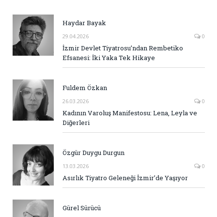
Haydar Bayak
29.04.2026
0
İzmir Devlet Tiyatrosu’ndan Rembetiko
Efsanesi: İki Yaka Tek Hikaye
Fuldem Özkan
26.03.2026
0
Kadının Varoluş Manifestosu: Lena, Leyla ve
Diğerleri
Özgür Duygu Durgun
13.03.2026
0
Asırlık Tiyatro Geleneği İzmir’de Yaşıyor
Gürel Sürücü