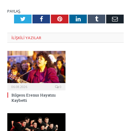
PAYLAŞ.
Twitter
Facebook
Pinterest
LinkedIn
Tumblr
E-
Posta
ILIŞKILI
YAZILAR
06.08.2026
0
Bilgesu Erenus Hayatını
Kaybetti