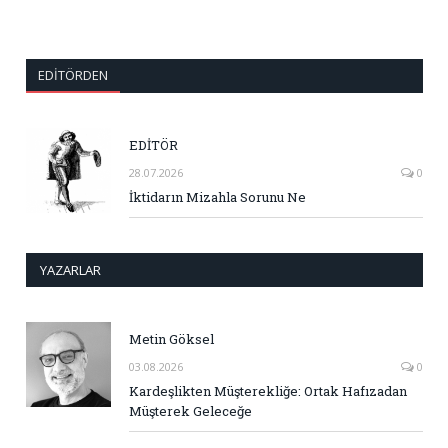
EDITÖRDEN
EDİTÖR
28.07.2026
0
İktidarın Mizahla Sorunu Ne
YAZARLAR
Metin Göksel
03.08.2026
0
Kardeşlikten Müşterekliğe: Ortak Hafızadan
Müşterek Geleceğe