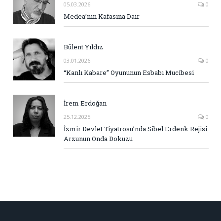
05.03.2026
0
Medea’nın Kafasına Dair
Bülent Yıldız
03.01.2026
0
“Kanlı Kabare” Oyununun Esbabı Mucibesi
İrem Erdoğan
25.12.2025
0
İzmir Devlet Tiyatrosu’nda Sibel Erdenk Rejisi:
Arzunun Onda Dokuzu