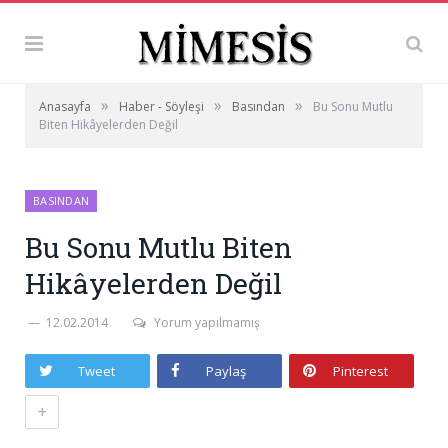
»
»
»
Anasayfa
Haber - Söyleşi
Basından
Bu Sonu Mutlu
Biten Hikâyelerden Değil
BASINDAN
Bu Sonu Mutlu Biten
Hikâyelerden Değil
12.02.2014
Yorum yapılmamış
Tweet
Paylaş
Pinterest
+