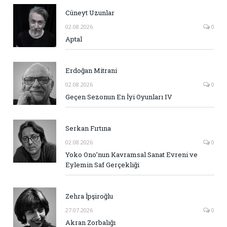
Cüneyt Uzunlar
02.08.2026
0
Aptal
Erdoğan Mitrani
02.08.2026
0
Geçen Sezonun En İyi Oyunları IV
Serkan Fırtına
02.08.2026
0
Yoko Ono’nun Kavramsal Sanat Evreni ve
Eylemin Saf Gerçekliği
Zehra İpşiroğlu
27.07.2026
0
Akran Zorbalığı