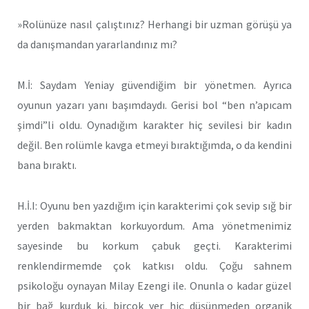
»Rolünüze nasıl çalıştınız? Herhangi bir uzman görüşü ya
da danışmandan yararlandınız mı?
M.İ: Saydam Yeniay güvendiğim bir yönetmen. Ayrıca
oyunun yazarı yanı başımdaydı. Gerisi bol “ben n’apıcam
şimdi”li oldu. Oynadığım karakter hiç sevilesi bir kadın
değil. Ben rolümle kavga etmeyi bıraktığımda, o da kendini
bana bıraktı.
H.İ.I: Oyunu ben yazdığım için karakterimi çok sevip sığ bir
yerden bakmaktan korkuyordum. Ama yönetmenimiz
sayesinde bu korkum çabuk geçti. Karakterimi
renklendirmemde çok katkısı oldu. Çoğu sahnem
psikoloğu oynayan Milay Ezengi ile. Onunla o kadar güzel
bir bağ kurduk ki, birçok yer hiç düşünmeden organik