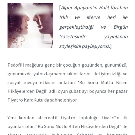
[
Alper Apaydın’ın Halil İbrahim
Irklı ve Merve İleri ile
gerçekleştirdiği ve Birgün
Gazetesinde yayınlanan
söyleşisini paylaşıyoruz.
]
Pedofili mağduru genç bir çocuğun gözünden, günümüzü,
günümüzde yalnızlaşmanın sıkıntılarını, iletişimsizliği ve
sosyal medya etkisini anlatan ‘Bu Sonu Mutlu Biten
Hikâyelerden Değil’ adlı oyun şubat ayı boyunca her pazar
Tiyatro KaraKutu’da sahneleniyor.
Yeni kurulan alternatif tiyatro topluluğu tiyatrOn ilk
oyunları olan “Bu Sonu Mutlu Biten Hikâyelerden Değil” ile
tiyatro severlerle buluşuyor. Sahnesi ve konusuyla