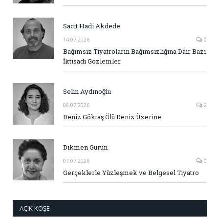
Sacit Hadi Akdede
14.07.2026
0
Bağımsız Tiyatroların Bağımsızlığına Dair Bazı
İktisadi Gözlemler
Selin Aydınoğlu
08.07.2026
2
Deniz Göktaş Ölü Deniz Üzerine
Dikmen Gürün
07.07.2026
0
Gerçeklerle Yüzleşmek ve Belgesel Tiyatro
AÇIK KÖŞE