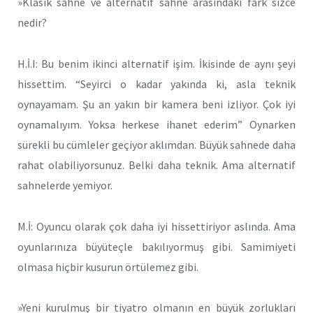
»Klasik sahne ve alternatif sahne arasındaki fark sizce
nedir?
H.İ.I: Bu benim ikinci alternatif işim. İkisinde de aynı şeyi
hissettim. “Seyirci o kadar yakında ki, asla teknik
oynayamam. Şu an yakın bir kamera beni izliyor. Çok iyi
oynamalıyım. Yoksa herkese ihanet ederim” Oynarken
sürekli bu cümleler geçiyor aklımdan. Büyük sahnede daha
rahat olabiliyorsunuz. Belki daha teknik. Ama alternatif
sahnelerde yemiyor.
M.İ: Oyuncu olarak çok daha iyi hissettiriyor aslında. Ama
oyunlarınıza büyüteçle bakılıyormuş gibi. Samimiyeti
olmasa hiçbir kusurun örtülemez gibi.
»Yeni kurulmuş bir tiyatro olmanın en büyük zorlukları