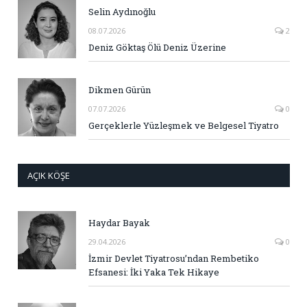
Selin Aydınoğlu
08.07.2026
2
Deniz Göktaş Ölü Deniz Üzerine
Dikmen Gürün
07.07.2026
0
Gerçeklerle Yüzleşmek ve Belgesel Tiyatro
AÇIK KÖŞE
Haydar Bayak
29.04.2026
0
İzmir Devlet Tiyatrosu’ndan Rembetiko
Efsanesi: İki Yaka Tek Hikaye