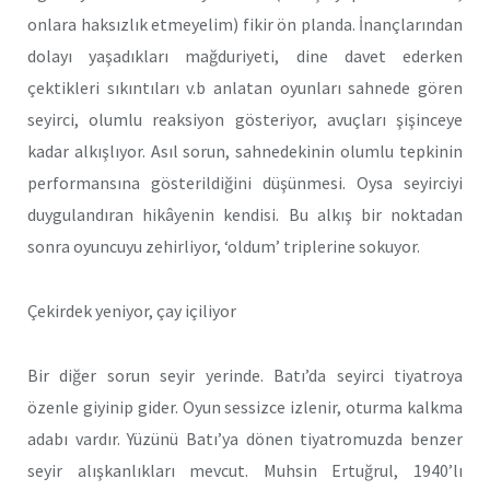
onlara haksızlık etmeyelim) fikir ön planda. İnançlarından
dolayı yaşadıkları mağduriyeti, dine davet ederken
çektikleri sıkıntıları v.b anlatan oyunları sahnede gören
seyirci, olumlu reaksiyon gösteriyor, avuçları şişinceye
kadar alkışlıyor. Asıl sorun, sahnedekinin olumlu tepkinin
performansına gösterildiğini düşünmesi. Oysa seyirciyi
duygulandıran hikâyenin kendisi. Bu alkış bir noktadan
sonra oyuncuyu zehirliyor, ‘oldum’ triplerine sokuyor.
Çekirdek yeniyor, çay içiliyor
Bir diğer sorun seyir yerinde. Batı’da seyirci tiyatroya
özenle giyinip gider. Oyun sessizce izlenir, oturma kalkma
adabı vardır. Yüzünü Batı’ya dönen tiyatromuzda benzer
seyir alışkanlıkları mevcut. Muhsin Ertuğrul, 1940’lı