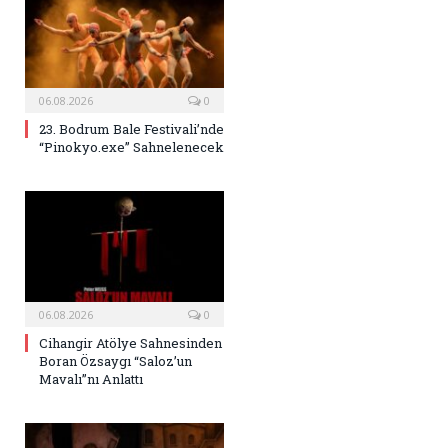
06.08.2026
0
23. Bodrum Bale Festivali’nde
“Pinokyo.exe” Sahnelenecek
06.08.2026
0
Cihangir Atölye Sahnesinden
Boran Özsaygı “Saloz’un
Mavalı”nı Anlattı