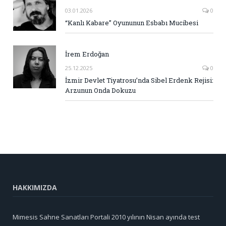
03.01.2026
0
“Kanlı Kabare” Oyununun Esbabı Mucibesi
İrem Erdoğan
25.12.2025
0
İzmir Devlet Tiyatrosu’nda Sibel Erdenk Rejisi:
Arzunun Onda Dokuzu
HAKKIMIZDA
Mimesis Sahne Sanatları Portali 2010 yılının Nisan ayında test