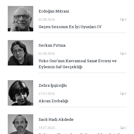
Erdoğan Mitrani
02.08.2026
0
Geçen Sezonun En İyi Oyunları IV
Serkan Fırtına
02.08.2026
0
Yoko Ono’nun Kavramsal Sanat Evreni ve
Eylemin Saf Gerçekliği
Zehra İpşiroğlu
27.07.2026
0
Akran Zorbalığı
Sacit Hadi Akdede
14.07.2026
0