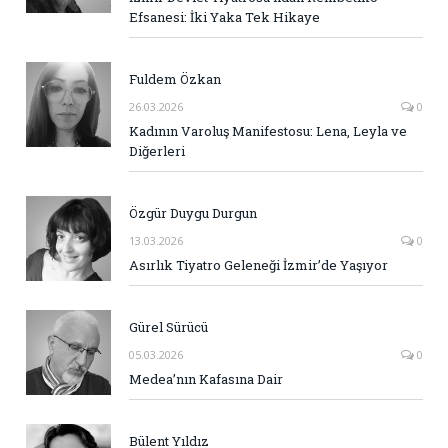
Efsanesi: İki Yaka Tek Hikaye
Fuldem Özkan
26.03.2026
0
Kadının Varoluş Manifestosu: Lena, Leyla ve
Diğerleri
Özgür Duygu Durgun
13.03.2026
0
Asırlık Tiyatro Geleneği İzmir’de Yaşıyor
Gürel Sürücü
05.03.2026
0
Medea’nın Kafasına Dair
Bülent Yıldız