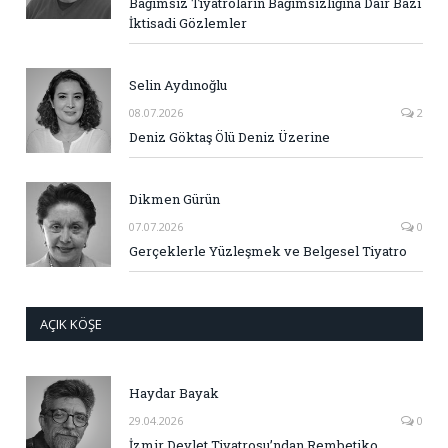
Bağımsız Tiyatroların Bağımsızlığına Dair Bazı
İktisadi Gözlemler
Selin Aydınoğlu
08.07.2026
2
Deniz Göktaş Ölü Deniz Üzerine
Dikmen Gürün
07.07.2026
0
Gerçeklerle Yüzleşmek ve Belgesel Tiyatro
AÇIK KÖŞE
Haydar Bayak
29.04.2026
0
İzmir Devlet Tiyatrosu’ndan Rembetiko