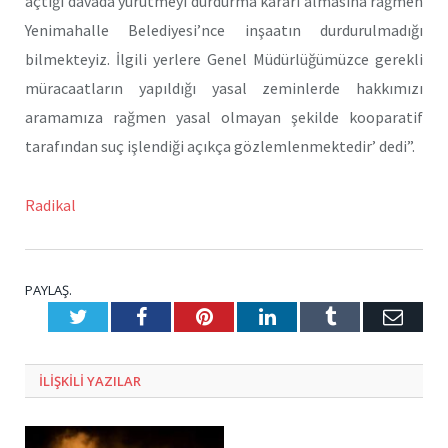
açtığı davada yürütmeyi durdurma kararı almasına rağmen
Yenimahalle Belediyesi’nce inşaatın durdurulmadığı
bilmekteyiz. İlgili yerlere Genel Müdürlüğümüzce gerekli
müracaatların yapıldığı yasal zeminlerde hakkımızı
aramamıza rağmen yasal olmayan şekilde kooparatif
tarafından suç işlendiği açıkça gözlemlenmektedir’ dedi”.
Radikal
PAYLAŞ.
Twitter
Facebook
Pinterest
LinkedIn
Tumblr
E-
Posta
ILIŞKILI
YAZILAR