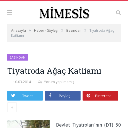
»
»
»
Anasayfa
Haber - Söyleşi
Basından
Tiyatroda Ağaç
Katliamı
BASINDAN
Tiyatroda Ağaç Katliamı
10.03.2014
Yorum yapılmamış
Tweet
Paylaş
Pinterest
+
Devlet Tiyatroları’nın (DT) 50