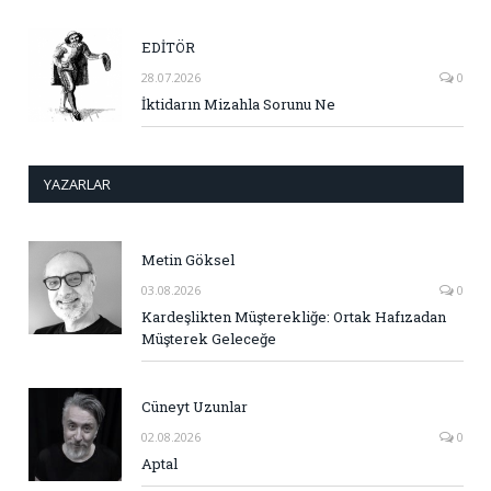
EDİTÖR
28.07.2026
0
İktidarın Mizahla Sorunu Ne
YAZARLAR
Metin Göksel
03.08.2026
0
Kardeşlikten Müşterekliğe: Ortak Hafızadan
Müşterek Geleceğe
Cüneyt Uzunlar
02.08.2026
0
Aptal