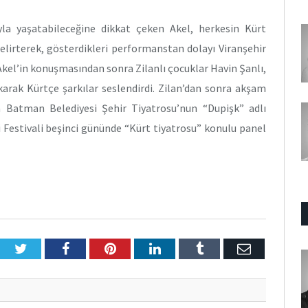
yla yaşatabileceğine dikkat çeken Akel, herkesin Kürt
belirterek, gösterdikleri performanstan dolayı Viranşehir
Akel’in konuşmasından sonra Zilanlı çocuklar Havin Şanlı,
ak Kürtçe şarkılar seslendirdi. Zilan’dan sonra akşam
 Batman Belediyesi Şehir Tiyatrosu’nun “Dupişk” adlı
 Festivali beşinci gününde “Kürt tiyatrosu” konulu panel
Twitter
Facebook
Pinterest
LinkedIn
Tumblr
E-
Posta