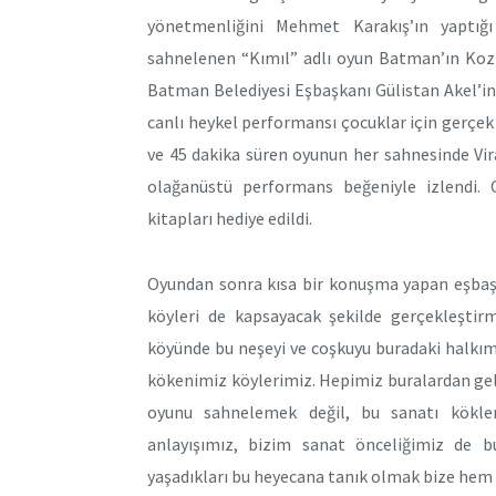
yönetmenliğini Mehmet Karakış’ın yaptığı
sahnelenen “Kımıl” adlı oyun Batman’ın Kozlu
Batman Belediyesi Eşbaşkanı Gülistan Akel’in
canlı heykel performansı çocuklar için gerçek 
ve 45 dakika süren oyunun her sahnesinde Vir
olağanüstü performans beğeniyle izlendi.
kitapları hediye edildi.
Oyundan sonra kısa bir konuşma yapan eşbaşk
köyleri de kapsayacak şekilde gerçekleştir
köyünde bu neşeyi ve coşkuyu buradaki halkım
kökenimiz köylerimiz. Hepimiz buralardan gel
oyunu sahnelemek değil, bu sanatı kökler
anlayışımız, bizim sanat önceliğimiz de bu
yaşadıkları bu heyecana tanık olmak bize hem 