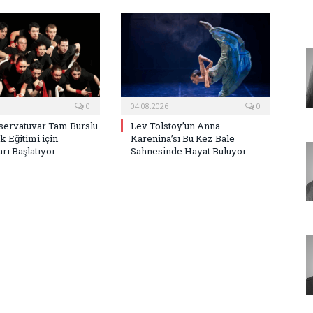
0
04.08.2026
0
ervatuvar Tam Burslu
Lev Tolstoy’un Anna
k Eğitimi için
Karenina’sı Bu Kez Bale
rı Başlatıyor
Sahnesinde Hayat Buluyor