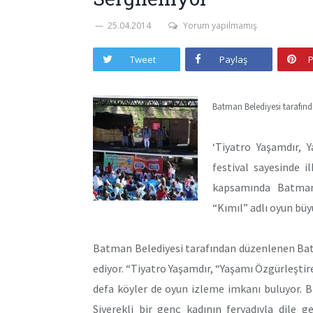
25.04.2014
Yorum yapılmamış
Tweet
Paylaş
P
Batman Belediyesi tarafınd
‘Tiyatro Yaşamdır, 
festival sayesinde i
kapsamında Batman’
“Kımıl” adlı oyun büyü
Batman Belediyesi tarafından düzenlenen Bat
ediyor. “Tiyatro Yaşamdır, “Yaşamı Özgürleştire
defa köyler de oyun izleme imkanı buluyor. Bir 
Siverekli bir genç kadının feryadıyla dile 