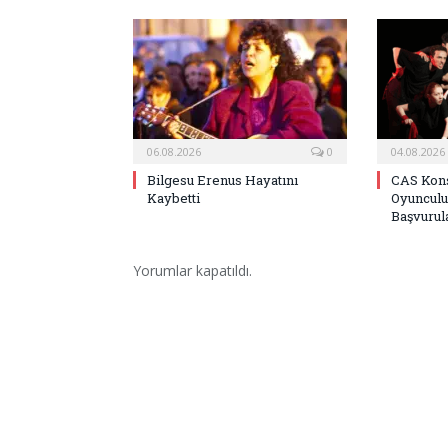
06.08.2026
0
04.08.2026
Bilgesu Erenus Hayatını
CAS Kons
Kaybetti
Oyunculu
Başvurula
Yorumlar kapatıldı.