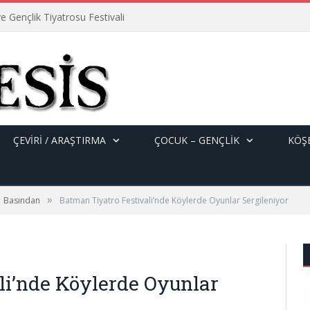
e Gençlik Tiyatrosu Festivali
ÇEVİRİ / ARAŞTIRMA
ÇOCUK – GENÇLIK
KÖŞE
»
Basından
Batman Tiyatro Festivali’nde Köylerde Oyunlar Sergileniyor
li’nde Köylerde Oyunlar