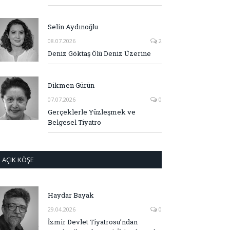
Selin Aydınoğlu
08.07.2026
2
Deniz Göktaş Ölü Deniz Üzerine
Dikmen Gürün
07.07.2026
0
Gerçeklerle Yüzleşmek ve
Belgesel Tiyatro
AÇIK KÖŞE
Haydar Bayak
29.04.2026
0
İzmir Devlet Tiyatrosu’ndan