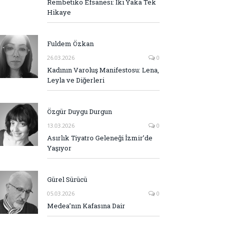
Rembetiko Efsanesi: İki Yaka Tek
Hikaye
Fuldem Özkan
26.03.2026
0
Kadının Varoluş Manifestosu: Lena,
Leyla ve Diğerleri
Özgür Duygu Durgun
13.03.2026
0
Asırlık Tiyatro Geleneği İzmir’de
Yaşıyor
Gürel Sürücü
05.03.2026
0
Medea’nın Kafasına Dair