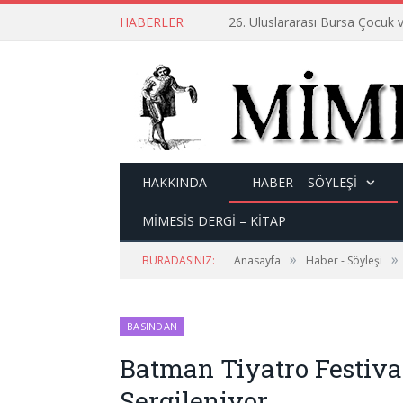
HABERLER
26. Uluslararası Bursa Çocuk v
HAKKINDA
HABER – SÖYLEŞI
MİMESİS DERGİ – KİTAP
»
»
BURADASINIZ:
Anasayfa
Haber - Söyleşi
BASINDAN
Batman Tiyatro Festiva
Sergileniyor