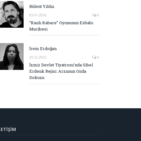
Bülent Yıldız
03.01.2026
0
“Kanlı Kabare” Oyununun Esbabı
Mucibesi
İrem Erdoğan
25.12.2025
0
İzmir Devlet Tiyatrosu’nda Sibel
Erdenk Rejisi: Arzunun Onda
Dokuzu
LETİŞİM