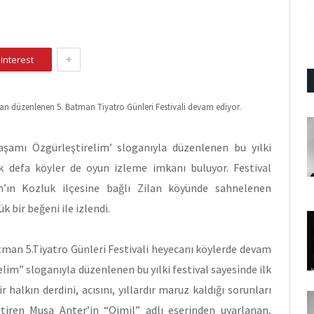
+
interest
an düzenlenen 5. Batman Tiyatro Günleri Festivali devam ediyor.
Yaşamı Özgürleştirelim’ sloganıyla düzenlenen bu yılki
lk defa köyler de oyun izleme imkanı buluyor. Festival
ın Kozluk ilçesine bağlı Zilan köyünde sahnelenen
k bir beğeni ile izlendi.
man 5.Tiyatro Günleri Festivali heyecanı köylerde devam
lim” sloganıyla düzenlenen bu yılki festival sayesinde ilk
halkın derdini, acısını, yıllardır maruz kaldığı sorunları
getiren Musa Anter’in “Qimil” adlı eserinden uyarlanan,