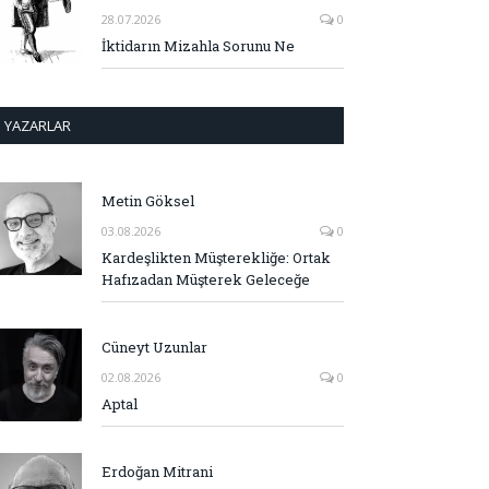
28.07.2026
0
İktidarın Mizahla Sorunu Ne
YAZARLAR
Metin Göksel
03.08.2026
0
Kardeşlikten Müşterekliğe: Ortak
Hafızadan Müşterek Geleceğe
Cüneyt Uzunlar
02.08.2026
0
Aptal
Erdoğan Mitrani