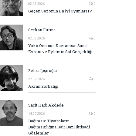
02.08.2026
0
Geçen Sezonun En İyi Oyunları IV
Serkan Fırtına
02.08.2026
0
Yoko Ono’nun Kavramsal Sanat
Evreni ve Eylemin Saf Gerçekliği
Zehra İpşiroğlu
27.07.2026
0
Akran Zorbalığı
Sacit Hadi Akdede
14.07.2026
0
Bağımsız Tiyatroların
Bağımsızlığına Dair Bazı İktisadi
Gözlemler