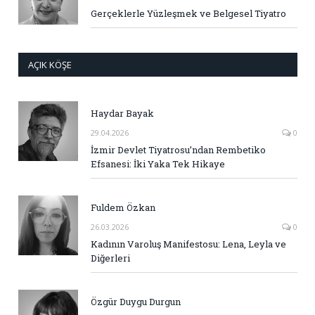
Gerçeklerle Yüzleşmek ve Belgesel Tiyatro
AÇIK KÖŞE
Haydar Bayak
29.04.2026
0
İzmir Devlet Tiyatrosu’ndan Rembetiko
Efsanesi: İki Yaka Tek Hikaye
Fuldem Özkan
26.03.2026
0
Kadının Varoluş Manifestosu: Lena, Leyla ve
Diğerleri
Özgür Duygu Durgun