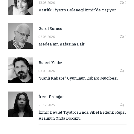
13.03.2026
0
Asırlık Tiyatro Geleneği İzmir’de Yaşıyor
Gürel Sürücü
05.03.2026
0
Medea’nın Kafasına Dair
Bülent Yıldız
03.01.2026
0
“Kanlı Kabare” Oyununun Esbabı Mucibesi
İrem Erdoğan
25.12.2025
0
İzmir Devlet Tiyatrosu’nda Sibel Erdenk Rejisi:
Arzunun Onda Dokuzu