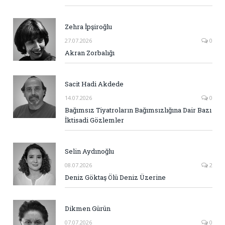
Zehra İpşiroğlu
27.07.2026
0
Akran Zorbalığı
Sacit Hadi Akdede
14.07.2026
0
Bağımsız Tiyatroların Bağımsızlığına Dair Bazı
İktisadi Gözlemler
Selin Aydınoğlu
08.07.2026
2
Deniz Göktaş Ölü Deniz Üzerine
Dikmen Gürün
07.07.2026
0