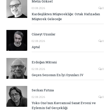
Metin Göksel
03.08.2026
0
Kardeşlikten Müşterekliğe: Ortak Hafızadan
Müşterek Geleceğe
Cüneyt Uzunlar
02.08.2026
0
Aptal
Erdoğan Mitrani
02.08.2026
0
Geçen Sezonun En İyi Oyunları IV
Serkan Fırtına
02.08.2026
0
Yoko Ono’nun Kavramsal Sanat Evreni ve
Eylemin Saf Gerçekliği