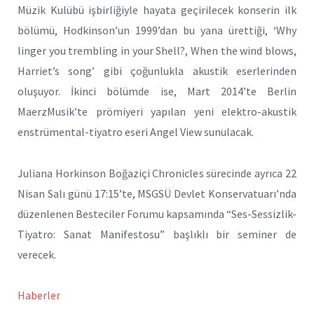
Müzik Kulübü işbirliğiyle hayata geçirilecek konserin ilk
bölümü, Hodkinson’un 1999’dan bu yana ürettiği, ‘Why
linger you trembling in your Shell?, When the wind blows,
Harriet’s song’ gibi çoğunlukla akustik eserlerinden
oluşuyor. İkinci bölümde ise, Mart 2014’te Berlin
MaerzMusik’te prömiyeri yapılan yeni elektro-akustik
enstrümental-tiyatro eseri Angel View sunulacak.
Juliana Horkinson Boğaziçi Chronicles sürecinde ayrıca 22
Nisan Salı günü 17:15’te, MSGSÜ Devlet Konservatuarı’nda
düzenlenen Besteciler Forumu kapsamında “Ses-Sessizlik-
Tiyatro: Sanat Manifestosu” başlıklı bir seminer de
verecek.
Haberler