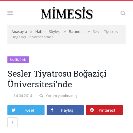
»
»
»
Anasayfa
Haber - Söyleşi
Basından
Sesler Tiyatrosu
Boğaziçi Üniversitesi’nde
BASINDAN
Sesler Tiyatrosu Boğaziçi
Üniversitesi’nde
14.04.2014
Yorum yapılmamış
Tweet
Paylaş
Pinterest
+