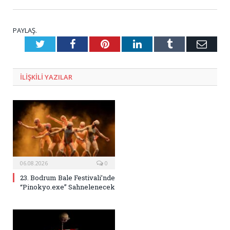
PAYLAŞ.
Twitter
Facebook
Pinterest
LinkedIn
Tumblr
E-
Posta
ILIŞKILI
YAZILAR
06.08.2026
0
23. Bodrum Bale Festivali’nde
“Pinokyo.exe” Sahnelenecek