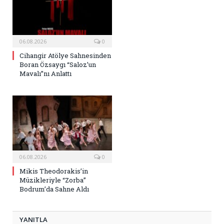
06.08.2026
0
Cihangir Atölye Sahnesinden
Boran Özsaygı “Saloz’un
Mavalı”nı Anlattı
06.08.2026
0
Mikis Theodorakis’in
Müzikleriyle “Zorba”
Bodrum’da Sahne Aldı
YANITLA