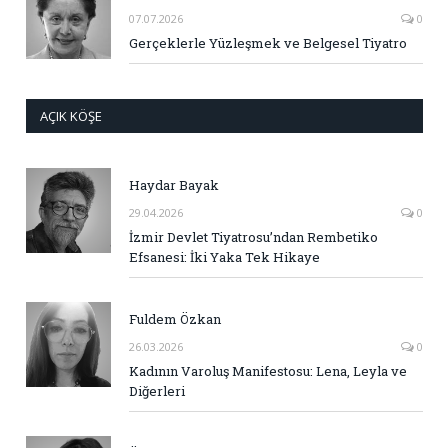
07.07.2026
0
Gerçeklerle Yüzleşmek ve Belgesel Tiyatro
AÇIK KÖŞE
Haydar Bayak
29.04.2026
0
İzmir Devlet Tiyatrosu’ndan Rembetiko
Efsanesi: İki Yaka Tek Hikaye
Fuldem Özkan
26.03.2026
0
Kadının Varoluş Manifestosu: Lena, Leyla ve
Diğerleri