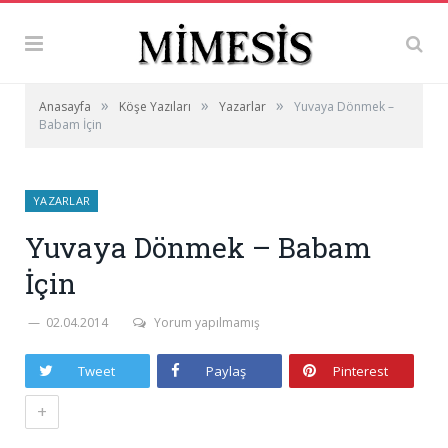
»
»
»
Anasayfa
Köşe Yazıları
Yazarlar
Yuvaya Dönmek –
Babam İçin
YAZARLAR
Yuvaya Dönmek – Babam
İçin
02.04.2014
Yorum yapılmamış
Tweet
Paylaş
Pinterest
+