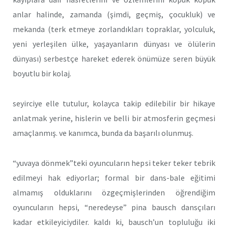
anlar halinde, zamanda (şimdi, geçmiş, çocukluk) ve
mekanda (terk etmeye zorlandıkları topraklar, yolculuk,
yeni yerleşilen ülke, yaşayanların dünyası ve ölülerin
dünyası) serbestçe hareket ederek önümüze seren büyük
boyutlu bir kolaj.
seyirciye elle tutulur, kolayca takip edilebilir bir hikaye
anlatmak yerine, hislerin ve belli bir atmosferin geçmesi
amaçlanmış. ve kanımca, bunda da başarılı olunmuş.
“yuvaya dönmek”teki oyuncuların hepsi teker teker tebrik
edilmeyi hak ediyorlar; formal bir dans-bale eğitimi
almamış olduklarını özgeçmişlerinden öğrendiğim
oyuncuların hepsi, “neredeyse” pina bausch dansçıları
kadar etkileyiciydiler. kaldı ki, bausch’un topluluğu iki