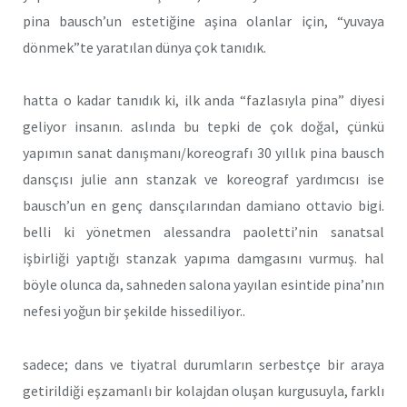
pina bausch’un estetiğine aşina olanlar için, “yuvaya
dönmek”te yaratılan dünya çok tanıdık.
hatta o kadar tanıdık ki, ilk anda “fazlasıyla pina” diyesi
geliyor insanın. aslında bu tepki de çok doğal, çünkü
yapımın sanat danışmanı/koreografı 30 yıllık pina bausch
dansçısı julie ann stanzak ve koreograf yardımcısı ise
bausch’un en genç dansçılarından damiano ottavio bigi.
belli ki yönetmen alessandra paoletti’nin sanatsal
işbirliği yaptığı stanzak yapıma damgasını vurmuş. hal
böyle olunca da, sahneden salona yayılan esintide pina’nın
nefesi yoğun bir şekilde hissediliyor..
sadece; dans ve tiyatral durumların serbestçe bir araya
getirildiği eşzamanlı bir kolajdan oluşan kurgusuyla, farklı