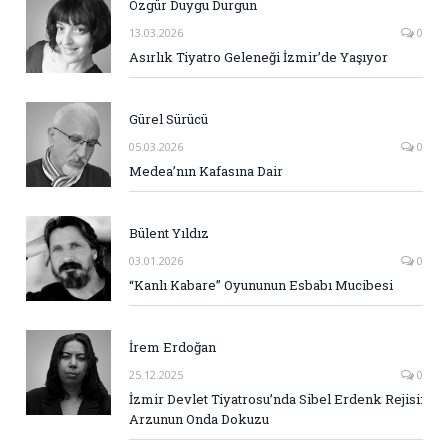
Özgür Duygu Durgun
13.03.2026
0
Asırlık Tiyatro Geleneği İzmir’de Yaşıyor
Gürel Sürücü
05.03.2026
0
Medea’nın Kafasına Dair
Bülent Yıldız
03.01.2026
0
“Kanlı Kabare” Oyununun Esbabı Mucibesi
İrem Erdoğan
25.12.2025
0
İzmir Devlet Tiyatrosu’nda Sibel Erdenk Rejisi:
Arzunun Onda Dokuzu