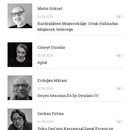
Metin Göksel
03.08.2026
0
Kardeşlikten Müşterekliğe: Ortak Hafızadan
Müşterek Geleceğe
Cüneyt Uzunlar
02.08.2026
0
Aptal
Erdoğan Mitrani
02.08.2026
0
Geçen Sezonun En İyi Oyunları IV
Serkan Fırtına
02.08.2026
0
Yoko Ono’nun Kavramsal Sanat Evreni ve