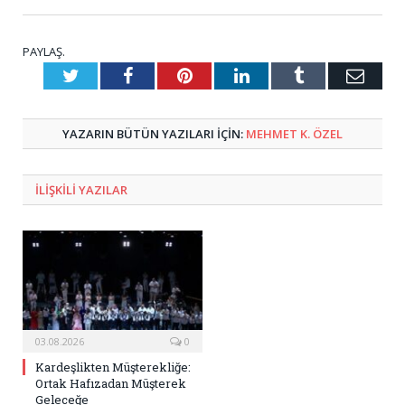
PAYLAŞ.
Twitter
Facebook
Pinterest
LinkedIn
Tumblr
E-
Posta
YAZARIN BÜTÜN YAZILARI IÇIN:
MEHMET K. ÖZEL
ILIŞKILI
YAZILAR
03.08.2026
0
Kardeşlikten Müşterekliğe:
Ortak Hafızadan Müşterek
Geleceğe