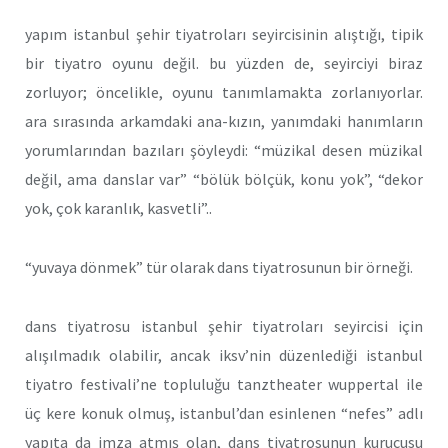
yapım istanbul şehir tiyatroları seyircisinin alıştığı, tipik
bir tiyatro oyunu değil. bu yüzden de, seyirciyi biraz
zorluyor; öncelikle, oyunu tanımlamakta zorlanıyorlar.
ara sırasında arkamdaki ana-kızın, yanımdaki hanımların
yorumlarından bazıları şöyleydi: “müzikal desen müzikal
değil, ama danslar var” “bölük bölçük, konu yok”, “dekor
yok, çok karanlık, kasvetli”..
“yuvaya dönmek” tür olarak dans tiyatrosunun bir örneği.
dans tiyatrosu istanbul şehir tiyatroları seyircisi için
alışılmadık olabilir, ancak iksv’nin düzenlediği istanbul
tiyatro festivali’ne topluluğu tanztheater wuppertal ile
üç kere konuk olmuş, istanbul’dan esinlenen “nefes” adlı
yapıta da imza atmış olan, dans tiyatrosunun kurucusu