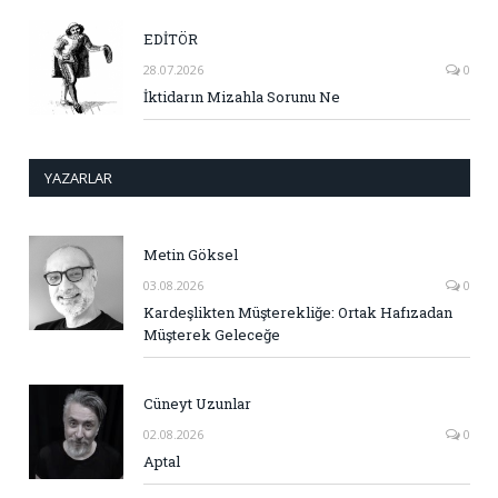
EDİTÖR
28.07.2026
0
İktidarın Mizahla Sorunu Ne
YAZARLAR
Metin Göksel
03.08.2026
0
Kardeşlikten Müşterekliğe: Ortak Hafızadan
Müşterek Geleceğe
Cüneyt Uzunlar
02.08.2026
0
Aptal