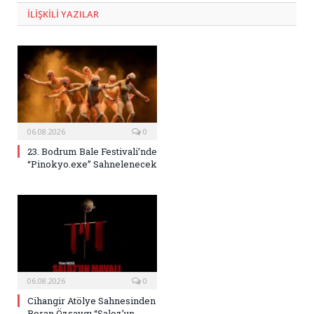
ILIŞKILI
YAZILAR
06.08.2026
0
23. Bodrum Bale Festivali’nde
“Pinokyo.exe” Sahnelenecek
06.08.2026
0
Cihangir Atölye Sahnesinden
Boran Özsaygı “Saloz’un