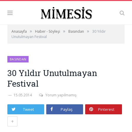
»
»
»
Anasayfa
Haber - Söyleşi
Basından
30 Yıldır
Unutulmayan Festival
BASINDAN
30 Yıldır Unutulmayan
Festival
15.05.2014
Yorum yapılmamış
Tweet
Paylaş
Pinterest
+