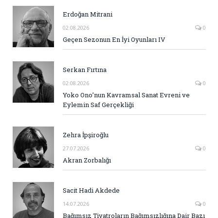
Erdoğan Mitrani
02.08.2026
0
Geçen Sezonun En İyi Oyunları IV
Serkan Fırtına
02.08.2026
0
Yoko Ono’nun Kavramsal Sanat Evreni ve
Eylemin Saf Gerçekliği
Zehra İpşiroğlu
27.07.2026
0
Akran Zorbalığı
Sacit Hadi Akdede
14.07.2026
0
Bağımsız Tiyatroların Bağımsızlığına Dair Bazı