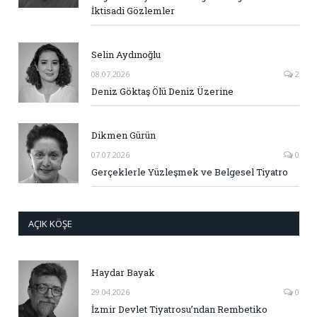
İktisadi Gözlemler
Selin Aydınoğlu
08.07.2026
2
Deniz Göktaş Ölü Deniz Üzerine
Dikmen Gürün
07.07.2026
0
Gerçeklerle Yüzleşmek ve Belgesel Tiyatro
AÇIK KÖŞE
Haydar Bayak
29.04.2026
0
İzmir Devlet Tiyatrosu’ndan Rembetiko