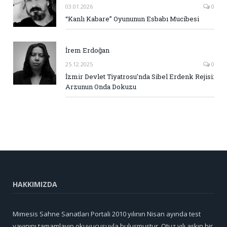
03.01.2026
0
“Kanlı Kabare” Oyununun Esbabı Mucibesi
İrem Erdoğan
25.12.2025
0
İzmir Devlet Tiyatrosu’nda Sibel Erdenk Rejisi:
Arzunun Onda Dokuzu
HAKKIMIZDA
Mimesis Sahne Sanatları Portali 2010 yılının Nisan ayında test
yayınını tamamlayıp okuyucusuyla buluşmuştur. Otuz yılı aşkın bir