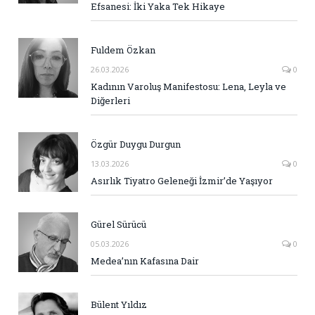
Efsanesi: İki Yaka Tek Hikaye
Fuldem Özkan
26.03.2026
0
Kadının Varoluş Manifestosu: Lena, Leyla ve
Diğerleri
Özgür Duygu Durgun
13.03.2026
0
Asırlık Tiyatro Geleneği İzmir’de Yaşıyor
Gürel Sürücü
05.03.2026
0
Medea’nın Kafasına Dair
Bülent Yıldız