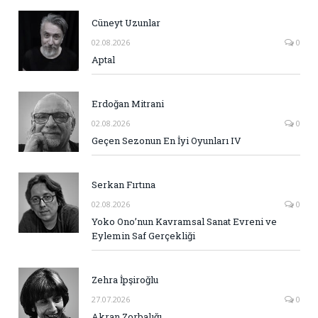
Cüneyt Uzunlar
02.08.2026
0
Aptal
Erdoğan Mitrani
02.08.2026
0
Geçen Sezonun En İyi Oyunları IV
Serkan Fırtına
02.08.2026
0
Yoko Ono’nun Kavramsal Sanat Evreni ve
Eylemin Saf Gerçekliği
Zehra İpşiroğlu
27.07.2026
0
Akran Zorbalığı