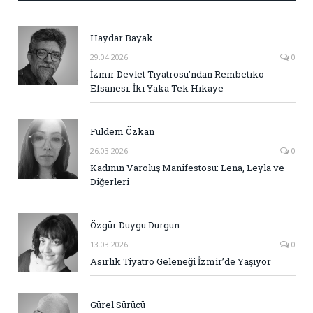
Haydar Bayak
29.04.2026
0
İzmir Devlet Tiyatrosu’ndan Rembetiko
Efsanesi: İki Yaka Tek Hikaye
Fuldem Özkan
26.03.2026
0
Kadının Varoluş Manifestosu: Lena, Leyla ve
Diğerleri
Özgür Duygu Durgun
13.03.2026
0
Asırlık Tiyatro Geleneği İzmir’de Yaşıyor
Gürel Sürücü