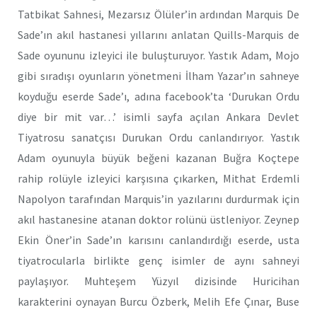
Tatbikat Sahnesi, Mezarsız Ölüler’in ardından Marquis De
Sade’ın akıl hastanesi yıllarını anlatan Quills-Marquis de
Sade oyununu izleyici ile buluşturuyor. Yastık Adam, Mojo
gibi sıradışı oyunların yönetmeni İlham Yazar’ın sahneye
koyduğu eserde Sade’ı, adına facebook’ta ‘Durukan Ordu
diye bir mit var…’ isimli sayfa açılan Ankara Devlet
Tiyatrosu sanatçısı Durukan Ordu canlandırıyor. Yastık
Adam oyunuyla büyük beğeni kazanan Buğra Koçtepe
rahip rolüyle izleyici karşısına çıkarken, Mithat Erdemli
Napolyon tarafından Marquis’in yazılarını durdurmak için
akıl hastanesine atanan doktor rolünü üstleniyor. Zeynep
Ekin Öner’in Sade’ın karısını canlandırdığı eserde, usta
tiyatrocularla birlikte genç isimler de aynı sahneyi
paylaşıyor. Muhteşem Yüzyıl dizisinde Huricihan
karakterini oynayan Burcu Özberk, Melih Efe Çınar, Buse