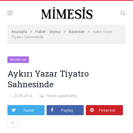
»
»
»
Anasayfa
Haber - Söyleşi
Basından
Aykırı Yazar
Tiyatro Sahnesinde
BASINDAN
Aykırı Yazar Tiyatro
Sahnesinde
23.05.2014
Yorum yapılmamış
Tweet
Paylaş
Pinterest
+