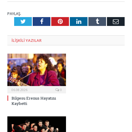
PAYLAŞ.
Twitter
Facebook
Pinterest
LinkedIn
Tumblr
E-
Posta
ILIŞKILI
YAZILAR
06.08.2026
0
Bilgesu Erenus Hayatını
Kaybetti