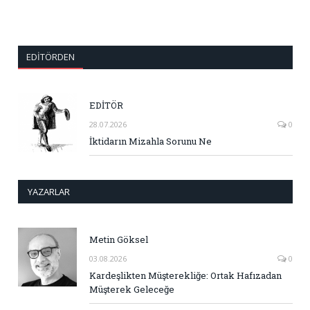
EDITÖRDEN
EDİTÖR
28.07.2026
0
İktidarın Mizahla Sorunu Ne
YAZARLAR
Metin Göksel
03.08.2026
0
Kardeşlikten Müşterekliğe: Ortak Hafızadan
Müşterek Geleceğe