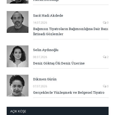
Sacit Hadi Akdede
14.07.2026
0
Bağımsız Tiyatroların Bağımsızlığına Dair Bazı
İktisadi Gözlemler
Selin Aydınoğlu
08.07.2026
2
Deniz Göktaş Ölü Deniz Üzerine
Dikmen Gürün
07.07.2026
0
Gerçeklerle Yüzleşmek ve Belgesel Tiyatro
AÇIK KÖŞE