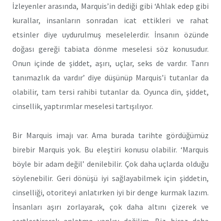
İzleyenler arasında, Marquis’in dediği gibi ‘Ahlak edep gibi
kurallar, insanların sonradan icat ettikleri ve rahat
etsinler diye uydurulmuş meselelerdir. İnsanın özünde
doğası gereği tabiata dönme meselesi söz konusudur.
Onun içinde de şiddet, aşırı, uçlar, seks de vardır. Tanrı
tanımazlık da vardır’ diye düşünüp Marquis’i tutanlar da
olabilir, tam tersi rahibi tutanlar da. Oyunca din, şiddet,
cinsellik, yaptırımlar meselesi tartışılıyor.
Bir Marquis imajı var. Ama burada tarihte gördüğümüz
birebir Marquis yok. Bu eleştiri konusu olabilir. ‘Marquis
böyle bir adam değil’ denilebilir. Çok daha uçlarda olduğu
söylenebilir. Geri dönüşü iyi sağlayabilmek için şiddetin,
cinselliği, otoriteyi anlatırken iyi bir denge kurmak lazım.
İnsanları aşırı zorlayarak, çok daha altını çizerek ve
sertleştirerek anlatma yanlısı değilim. Biz biraz daha