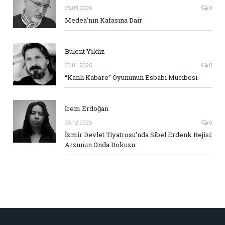
05.03.2026
0
Medea’nın Kafasına Dair
Bülent Yıldız
03.01.2026
0
“Kanlı Kabare” Oyununun Esbabı Mucibesi
İrem Erdoğan
25.12.2025
0
İzmir Devlet Tiyatrosu’nda Sibel Erdenk Rejisi:
Arzunun Onda Dokuzu