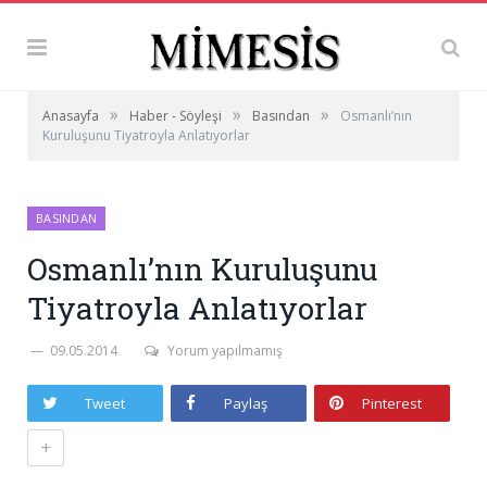
»
»
»
Anasayfa
Haber - Söyleşi
Basından
Osmanlı’nın
Kuruluşunu Tiyatroyla Anlatıyorlar
BASINDAN
Osmanlı’nın Kuruluşunu
Tiyatroyla Anlatıyorlar
09.05.2014
Yorum yapılmamış
Tweet
Paylaş
Pinterest
+