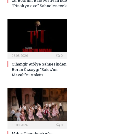
23. Bodrum Bale Festivali’nde
“Pinokyo.exe” Sahnelenecek
06.08.2026
0
Cihangir Atölye Sahnesinden
Boran Özsaygı “Saloz’un
Mavalı”nı Anlattı
06.08.2026
0
Mikis Theodorakis’in