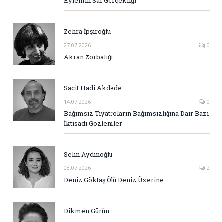
Eylemin Saf Gerçekliği
Zehra İpşiroğlu
27.07.2026
0
Akran Zorbalığı
Sacit Hadi Akdede
14.07.2026
0
Bağımsız Tiyatroların Bağımsızlığına Dair Bazı
İktisadi Gözlemler
Selin Aydınoğlu
08.07.2026
2
Deniz Göktaş Ölü Deniz Üzerine
Dikmen Gürün