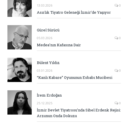
13.03.2026
0
Asırlık Tiyatro Geleneği İzmir’de Yaşıyor
Gürel Sürücü
05.03.2026
0
Medea’nın Kafasına Dair
Bülent Yıldız
03.01.2026
0
“Kanlı Kabare” Oyununun Esbabı Mucibesi
İrem Erdoğan
25.12.2025
0
İzmir Devlet Tiyatrosu’nda Sibel Erdenk Rejisi:
Arzunun Onda Dokuzu