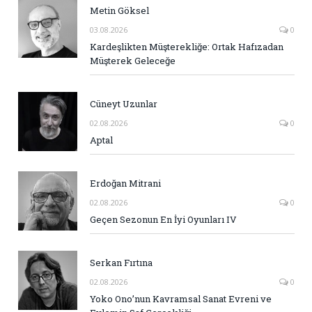
Metin Göksel
03.08.2026
0
Kardeşlikten Müşterekliğe: Ortak Hafızadan
Müşterek Geleceğe
Cüneyt Uzunlar
02.08.2026
0
Aptal
Erdoğan Mitrani
02.08.2026
0
Geçen Sezonun En İyi Oyunları IV
Serkan Fırtına
02.08.2026
0
Yoko Ono’nun Kavramsal Sanat Evreni ve