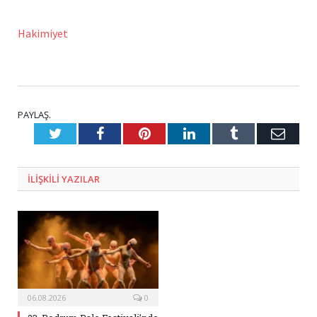
Hakimiyet
PAYLAŞ.
Twitter
Facebook
Pinterest
LinkedIn
Tumblr
E-
Posta
ILIŞKILI
YAZILAR
06.08.2026
0