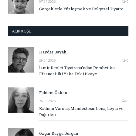
07.07.2026
0
Gerçeklerle Yüzleşmek ve Belgesel Tiyatro
AÇIK KÖŞE
Haydar Bayak
29.04.2026
0
İzmir Devlet Tiyatrosu’ndan Rembetiko
Efsanesi: İki Yaka Tek Hikaye
Fuldem Özkan
26.03.2026
0
Kadının Varoluş Manifestosu: Lena, Leyla ve
Diğerleri
Özgür Duygu Durgun