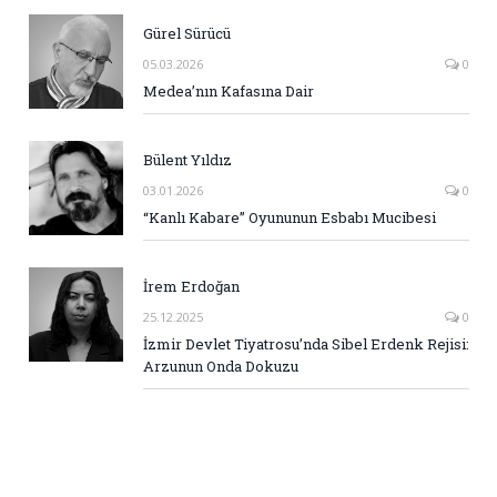
Gürel Sürücü
05.03.2026
0
Medea’nın Kafasına Dair
Bülent Yıldız
03.01.2026
0
“Kanlı Kabare” Oyununun Esbabı Mucibesi
İrem Erdoğan
25.12.2025
0
İzmir Devlet Tiyatrosu’nda Sibel Erdenk Rejisi:
Arzunun Onda Dokuzu