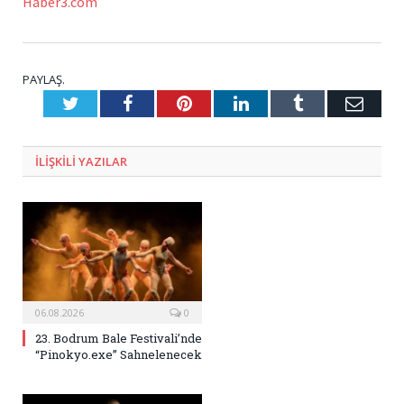
Haber3.com
PAYLAŞ.
Twitter
Facebook
Pinterest
LinkedIn
Tumblr
E-
Posta
ILIŞKILI
YAZILAR
06.08.2026
0
23. Bodrum Bale Festivali’nde
“Pinokyo.exe” Sahnelenecek