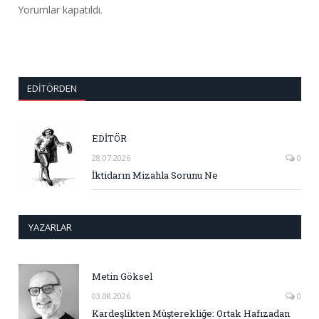
Yorumlar kapatıldı.
EDITÖRDEN
EDİTÖR
28.07.2026
0
İktidarın Mizahla Sorunu Ne
YAZARLAR
Metin Göksel
03.08.2026
0
Kardeşlikten Müşterekliğe: Ortak Hafızadan