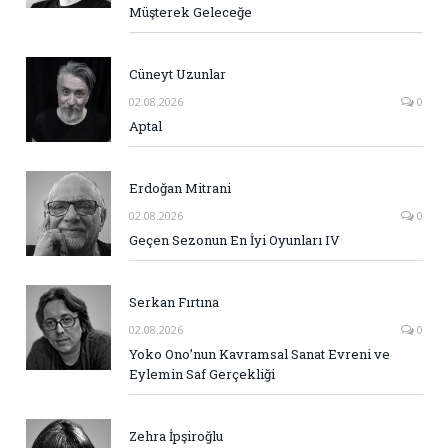
Müşterek Geleceğe
Cüneyt Uzunlar
02.08.2026
0
Aptal
Erdoğan Mitrani
02.08.2026
0
Geçen Sezonun En İyi Oyunları IV
Serkan Fırtına
02.08.2026
0
Yoko Ono’nun Kavramsal Sanat Evreni ve
Eylemin Saf Gerçekliği
Zehra İpşiroğlu