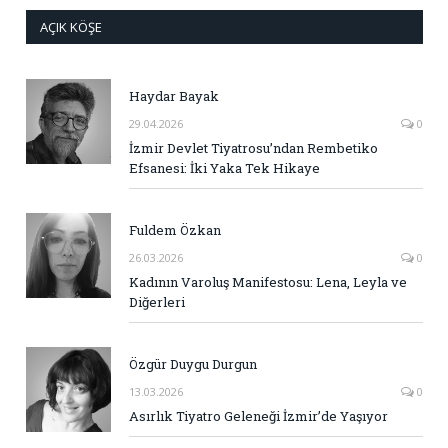
AÇIK KÖŞE
Haydar Bayak
29.04.2026
0
İzmir Devlet Tiyatrosu’ndan Rembetiko
Efsanesi: İki Yaka Tek Hikaye
Fuldem Özkan
26.03.2026
0
Kadının Varoluş Manifestosu: Lena, Leyla ve
Diğerleri
Özgür Duygu Durgun
13.03.2026
0
Asırlık Tiyatro Geleneği İzmir’de Yaşıyor