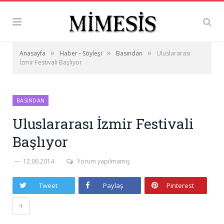
»
»
»
Anasayfa
Haber - Söyleşi
Basından
Uluslararası
İzmir Festivali Başlıyor
BASINDAN
Uluslararası İzmir Festivali
Başlıyor
12.06.2014
Yorum yapılmamış
Tweet
Paylaş
Pinterest
+