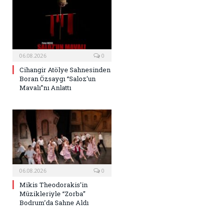
06.08.2026
0
Cihangir Atölye Sahnesinden
Boran Özsaygı “Saloz’un
Mavalı”nı Anlattı
06.08.2026
0
Mikis Theodorakis’in
Müzikleriyle “Zorba”
Bodrum’da Sahne Aldı