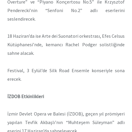
Overture” ve “Piyano Konçertosu No.5” ile Krzysztof
Penderecki’nin “Senfoni No.2” adlı eserlerini
seslendirecek.
18 Haziran’da ise Arte dei Suonatori orkestrası, Efes Celsus
Kütüphanesi’nde, kemancı Rachel Podger solistliğinde
sahne alacak.
Festival, 3 Eylül’de Silk Road Ensemle konseriyle sona
erecek.
İZDOB Etkinlikleri
İzmir Devlet Opera ve Balesi (İZDOB), geçen yıl prömiyeri
yapılan Tevfik Akbaşlı’nın “Muhteşem Süleyman” adlı
eserini 17 Haziran’da sahneleyecek.