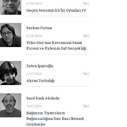
02.08.2026
0
Geçen Sezonun En İyi Oyunları IV
Serkan Fırtına
02.08.2026
0
Yoko Ono’nun Kavramsal Sanat
Evreni ve Eylemin Saf Gerçekliği
Zehra İpşiroğlu
27.07.2026
0
Akran Zorbalığı
Sacit Hadi Akdede
14.07.2026
0
Bağımsız Tiyatroların
Bağımsızlığına Dair Bazı İktisadi
Gözlemler