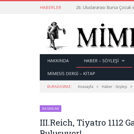
HABERLER
26. Uluslararası Bursa Çocuk v
HAKKINDA
HABER – SÖYLEŞI
MİMESİS DERGİ – KİTAP
»
»
BURADASINIZ:
Anasayfa
Haber - Söyleşi
BASINDAN
III.Reich, Tiyatro 1112 
Buluşuyor!