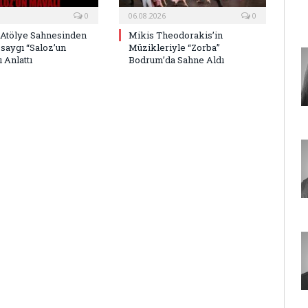
0
06.08.2026
0
 Atölye Sahnesinden
Mikis Theodorakis’in
saygı “Saloz’un
Müzikleriyle “Zorba”
 Anlattı
Bodrum’da Sahne Aldı