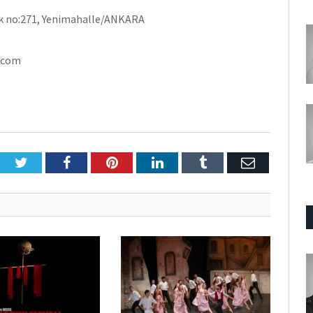
ok no:271, Yenimahalle/ANKARA
j.com
Twitter
Facebook
Pinterest
LinkedIn
Tumblr
E-
Posta