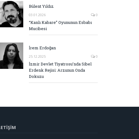
Bülent Yıldız
03.01.2026
0
“Kanlı Kabare” Oyununun Esbabı
Mucibesi
İrem Erdoğan
25.12.2025
0
İzmir Devlet Tiyatrosu’nda Sibel
Erdenk Rejisi: Arzunun Onda
Dokuzu
LETİŞİM