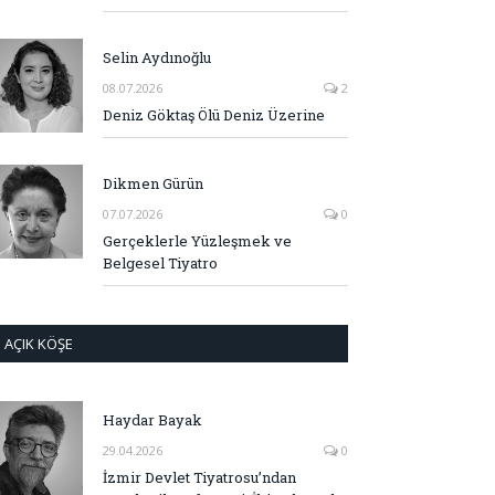
Selin Aydınoğlu
08.07.2026
2
Deniz Göktaş Ölü Deniz Üzerine
Dikmen Gürün
07.07.2026
0
Gerçeklerle Yüzleşmek ve
Belgesel Tiyatro
AÇIK KÖŞE
Haydar Bayak
29.04.2026
0
İzmir Devlet Tiyatrosu’ndan