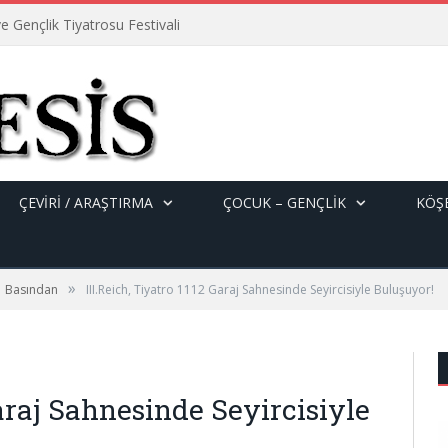
e Gençlik Tiyatrosu Festivali
ÇEVİRİ / ARAŞTIRMA
ÇOCUK – GENÇLIK
KÖŞE
»
Basından
III.Reich, Tiyatro 1112 Garaj Sahnesinde Seyircisiyle Buluşuyor!
Garaj Sahnesinde Seyircisiyle