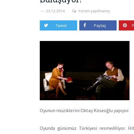
23.12.2014
Yorum yapılmamış
Tweet
Paylaş
P
Oyunun müziklerini Oktay Köseoğlu yapıyor.
Oyunda günümüz Türkiyesi resmediliyor. Hi