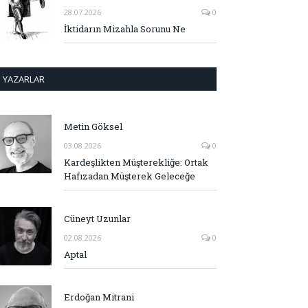
28.07.2026
0
İktidarın Mizahla Sorunu Ne
YAZARLAR
Metin Göksel
03.08.2026
0
Kardeşlikten Müşterekliğe: Ortak
Hafızadan Müşterek Geleceğe
Cüneyt Uzunlar
02.08.2026
0
Aptal
Erdoğan Mitrani