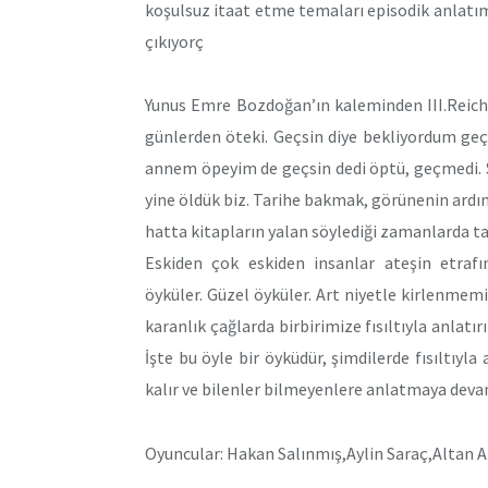
koşulsuz itaat etme temaları episodik anlatıml
çıkıyorç
Yunus Emre Bozdoğan’ın kaleminden III.Reich 
günlerden öteki. Geçsin diye bekliyordum geçm
annem öpeyim de geçsin dedi öptü, geçmedi. S
yine öldük biz. Tarihe bakmak, görünenin ardı
hatta kitapların yalan söylediği zamanlarda tar
Eskiden çok eskiden insanlar ateşin etrafın
öyküler. Güzel öyküler. Art niyetle kirlenmemi
karanlık çağlarda birbirimize fısıltıyla anlatır
İşte bu öyle bir öyküdür, şimdilerde fısıltıyla
kalır ve bilenler bilmeyenlere anlatmaya devam
Oyuncular: Hakan Salınmış,Aylin Saraç,Altan A