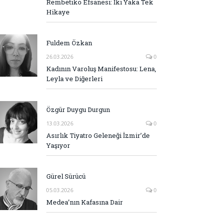
Rembetiko Efsanesi: İki Yaka Tek
Hikaye
Fuldem Özkan
26.03.2026
0
Kadının Varoluş Manifestosu: Lena,
Leyla ve Diğerleri
Özgür Duygu Durgun
13.03.2026
0
Asırlık Tiyatro Geleneği İzmir’de
Yaşıyor
Gürel Sürücü
05.03.2026
0
Medea’nın Kafasına Dair