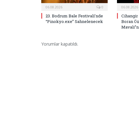
06.08.2026
0
06.08.2026
23. Bodrum Bale Festivali’nde
Cihangir
“Pinokyo.exe” Sahnelenecek
Boran Öz
Mavalı”nı
Yorumlar kapatıldı.