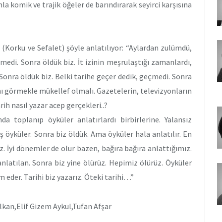
a komik ve trajik öğeler de barındırarak seyirci karşısına
(Korku ve Sefalet) şöyle anlatılıyor: “Aylardan zulümdü,
edi. Sonra öldük biz. İt izinin meşrulaştığı zamanlardı,
onra öldük biz. Belki tarihe geçer dedik, geçmedi. Sonra
nı görmekle mükellef olmalı. Gazetelerin, televizyonların
ih nasıl yazar acep gerçekleri..?
da toplanıp öyküler anlatırlardı birbirlerine. Yalansız
ş öyküler. Sonra biz öldük. Ama öyküler hala anlatılır. En
ız. İyi dönemler de olur bazen, bağıra bağıra anlattığımız.
 anlatılan. Sonra biz yine ölürüz. Hepimiz ölürüz. Öyküler
 eder. Tarihi biz yazarız. Öteki tarihi…”
lkan,Elif Gizem Aykul,Tufan Afşar