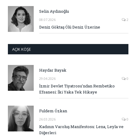
Selin Aydınoğlu
08.07.2026
2
Deniz Göktaş Ölü Deniz Üzerine
AÇIK KÖŞE
Haydar Bayak
29.04.2026
0
İzmir Devlet Tiyatrosu’ndan Rembetiko
Efsanesi: İki Yaka Tek Hikaye
Fuldem Özkan
26.03.2026
0
Kadının Varoluş Manifestosu: Lena, Leyla ve
Diğerleri