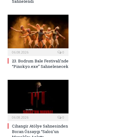
Sahnelendi
06.08.2026
0
23. Bodrum Bale Festivali’nde
“Pinokyo.exe” Sahnelenecek
06.08.2026
0
Cihangir Atölye Sahnesinden
Boran Özsaygı “Saloz’un