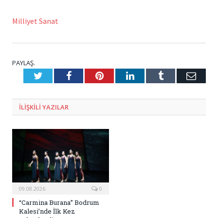
Milliyet Sanat
PAYLAŞ.
Twitter
Facebook
Pinterest
LinkedIn
Tumblr
E-
Posta
ILIŞKILI
YAZILAR
09.08.2026
0
“Carmina Burana” Bodrum
Kalesi’nde İlk Kez