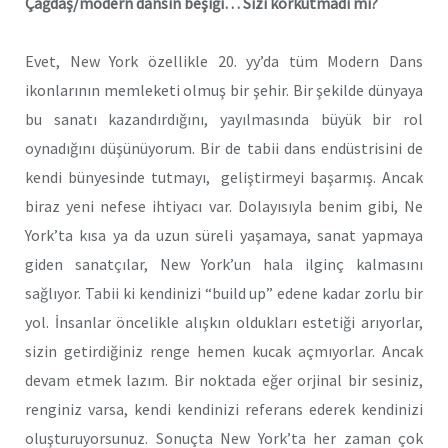
Çağdaş/modern dansın beşiği… Sizi korkutmadı mı?
Evet, New York özellikle 20. yy’da tüm Modern Dans
ikonlarının memleketi olmuş bir şehir. Bir şekilde dünyaya
bu sanatı kazandırdığını, yayılmasında büyük bir rol
oynadığını düşünüyorum. Bir de tabii dans endüstrisini de
kendi bünyesinde tutmayı, geliştirmeyi başarmış. Ancak
biraz yeni nefese ihtiyacı var. Dolayısıyla benim gibi, Ne
York’ta kısa ya da uzun süreli yaşamaya, sanat yapmaya
giden sanatçılar, New York’un hala ilginç kalmasını
sağlıyor. Tabii ki kendinizi “build up” edene kadar zorlu bir
yol. İnsanlar öncelikle alışkın oldukları estetiği arıyorlar,
sizin getirdiğiniz renge hemen kucak açmıyorlar. Ancak
devam etmek lazım. Bir noktada eğer orjinal bir sesiniz,
renginiz varsa, kendi kendinizi referans ederek kendinizi
oluşturuyorsunuz. Sonuçta New York’ta her zaman çok