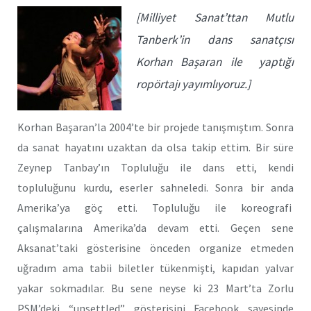
[Milliyet Sanat’ttan Mutlu
Tanberk’in dans sanatçısı
Korhan Başaran ile yaptığı
ropörtajı yayımlıyoruz.]
Korhan Başaran’la 2004’te bir projede tanışmıştım. Sonra
da sanat hayatını uzaktan da olsa takip ettim. Bir süre
Zeynep Tanbay’ın Topluluğu ile dans etti, kendi
topluluğunu kurdu, eserler sahneledi. Sonra bir anda
Amerika’ya göç etti. Topluluğu ile koreografi
çalışmalarına Amerika’da devam etti. Geçen sene
Aksanat’taki gösterisine önceden organize etmeden
uğradım ama tabii biletler tükenmişti, kapıdan yalvar
yakar sokmadılar. Bu sene neyse ki 23 Mart’ta Zorlu
PSM’deki “unsettled” gösterisini Facebook sayesinde