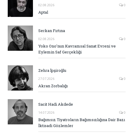
02.08.2026
0
Aptal
Serkan Fırtına
02.08.2026
0
Yoko Ono’nun Kavramsal Sanat Evreni ve
Eylemin Saf Gerçekliği
Zehra İpşiroğlu
27.07.2026
0
Akran Zorbalığı
Sacit Hadi Akdede
14.07.2026
0
Bağımsız Tiyatroların Bağımsızlığına Dair Bazı
İktisadi Gözlemler