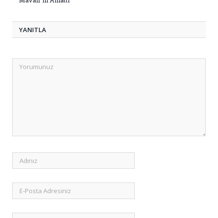
Mavalı”nı Anlattı
YANITLA