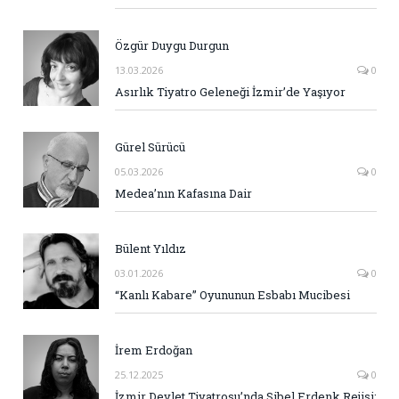
Özgür Duygu Durgun
13.03.2026
0
Asırlık Tiyatro Geleneği İzmir’de Yaşıyor
Gürel Sürücü
05.03.2026
0
Medea’nın Kafasına Dair
Bülent Yıldız
03.01.2026
0
“Kanlı Kabare” Oyununun Esbabı Mucibesi
İrem Erdoğan
25.12.2025
0
İzmir Devlet Tiyatrosu’nda Sibel Erdenk Rejisi: