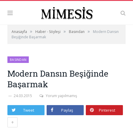
»
»
»
Anasayfa
Haber - Söyleşi
Basından
Modern Dansın
Beşiğinde Başarmak
BASINDAN
Modern Dansın Beşiğinde
Başarmak
24.03.2015
Yorum yapılmamış
Tweet
Paylaş
Pinterest
+