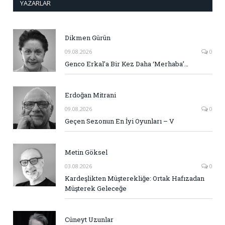
YAZARLAR
Dikmen Gürün
09.08.2026
0
Genco Erkal’a Bir Kez Daha ‘Merhaba’…
Erdoğan Mitrani
09.08.2026
0
Geçen Sezonun En İyi Oyunları – V
Metin Göksel
03.08.2026
0
Kardeşlikten Müşterekliğe: Ortak Hafızadan
Müşterek Geleceğe
Cüneyt Uzunlar