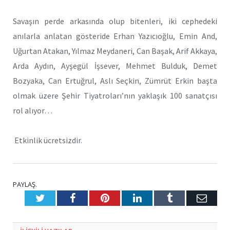
Savaşın perde arkasında olup bitenleri, iki cephedeki
anılarla anlatan gösteride Erhan Yazıcıoğlu, Emin And,
Uğurtan Atakan, Yılmaz Meydaneri, Can Başak, Arif Akkaya,
Arda Aydın, Ayşegül İşsever, Mehmet Bulduk, Demet
Bozyaka, Can Ertuğrul, Aslı Seçkin, Zümrüt Erkin başta
olmak üzere Şehir Tiyatroları’nın yaklaşık 100 sanatçısı
rol alıyor…
Etkinlik ücretsizdir.
PAYLAŞ.
Twitter
Facebook
Pinterest
LinkedIn
Tumblr
E-
Posta