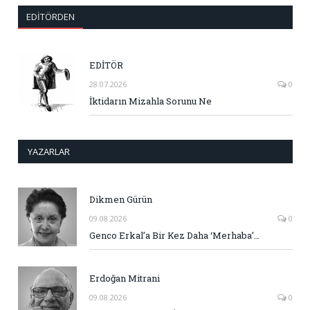
EDITÖRDEN
EDİTÖR
28.07.2026
0
İktidarın Mizahla Sorunu Ne
YAZARLAR
Dikmen Gürün
09.08.2026
0
Genco Erkal’a Bir Kez Daha ‘Merhaba’…
Erdoğan Mitrani
09.08.2026
0