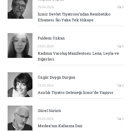
29.04.2026
0
İzmir Devlet Tiyatrosu’ndan Rembetiko
Efsanesi: İki Yaka Tek Hikaye
Fuldem Özkan
26.03.2026
0
Kadının Varoluş Manifestosu: Lena, Leyla ve
Diğerleri
Özgür Duygu Durgun
13.03.2026
0
Asırlık Tiyatro Geleneği İzmir’de Yaşıyor
Gürel Sürücü
05.03.2026
0
Medea’nın Kafasına Dair