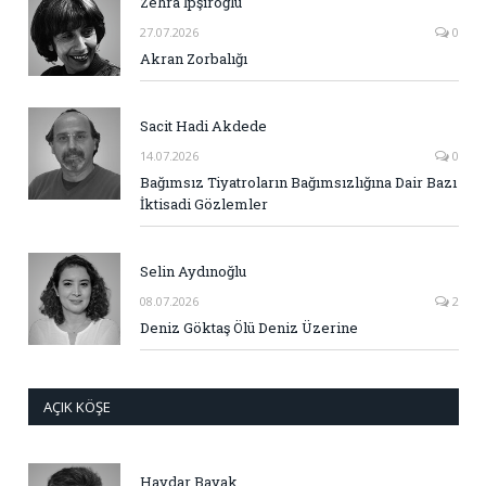
Zehra İpşiroğlu
27.07.2026
0
Akran Zorbalığı
Sacit Hadi Akdede
14.07.2026
0
Bağımsız Tiyatroların Bağımsızlığına Dair Bazı
İktisadi Gözlemler
Selin Aydınoğlu
08.07.2026
2
Deniz Göktaş Ölü Deniz Üzerine
AÇIK KÖŞE
Haydar Bayak