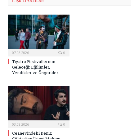
ILIŞKILI
YAZILAR
07.08.2026
0
Tiyatro Festivallerinin
Geleceği: Eğilimler,
Yenilikler ve Öngörüler
03.08.2026
0
Cezaevindeki Deniz
Göktaş’tan İkinci Mektup