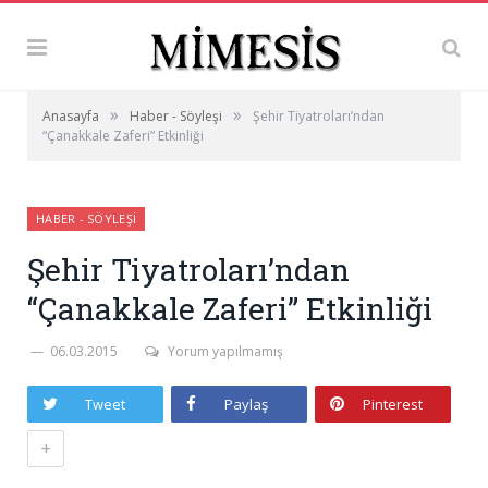
»
»
Anasayfa
Haber - Söyleşi
Şehir Tiyatroları’ndan
“Çanakkale Zaferi” Etkinliği
HABER - SÖYLEŞI
Şehir Tiyatroları’ndan
“Çanakkale Zaferi” Etkinliği
06.03.2015
Yorum yapılmamış
Tweet
Paylaş
Pinterest
+