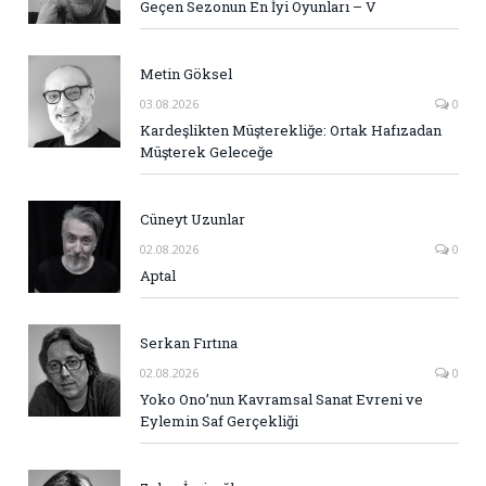
Geçen Sezonun En İyi Oyunları – V
Metin Göksel
03.08.2026
0
Kardeşlikten Müşterekliğe: Ortak Hafızadan
Müşterek Geleceğe
Cüneyt Uzunlar
02.08.2026
0
Aptal
Serkan Fırtına
02.08.2026
0
Yoko Ono’nun Kavramsal Sanat Evreni ve
Eylemin Saf Gerçekliği