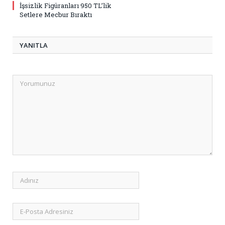
İşsizlik Figüranları 950 TL’lik
Setlere Mecbur Bıraktı
YANITLA