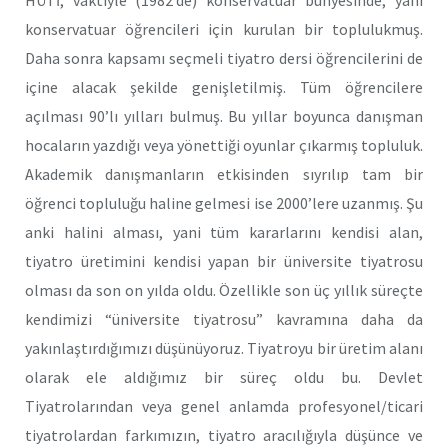
HÜTİ, vaktiyle (1982’de) konservatuar bünyesinde, yani
konservatuar öğrencileri için kurulan bir toplulukmuş.
Daha sonra kapsamı seçmeli tiyatro dersi öğrencilerini de
içine alacak şekilde genişletilmiş. Tüm öğrencilere
açılması 90’lı yılları bulmuş. Bu yıllar boyunca danışman
hocaların yazdığı veya yönettiği oyunlar çıkarmış topluluk.
Akademik danışmanların etkisinden sıyrılıp tam bir
öğrenci topluluğu haline gelmesi ise 2000’lere uzanmış. Şu
anki halini alması, yani tüm kararlarını kendisi alan,
tiyatro üretimini kendisi yapan bir üniversite tiyatrosu
olması da son on yılda oldu. Özellikle son üç yıllık süreçte
kendimizi “üniversite tiyatrosu” kavramına daha da
yakınlaştırdığımızı düşünüyoruz. Tiyatroyu bir üretim alanı
olarak ele aldığımız bir süreç oldu bu. Devlet
Tiyatrolarından veya genel anlamda profesyonel/ticari
tiyatrolardan farkımızın, tiyatro aracılığıyla düşünce ve