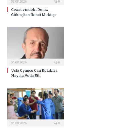
03.08.2026
0
Cezaevindeki Deniz
Göktaş’tan İkinci Mektup
01.08.2026
0
Usta Oyuncu Can Kolukısa
Hayata Veda Etti
01.08.2026
0