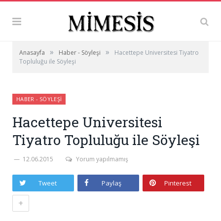
»
»
Anasayfa
Haber - Söyleşi
Hacettepe Universitesi Tiyatro
Topluluğu ile Söyleşi
HABER - SÖYLEŞI
Hacettepe Universitesi
Tiyatro Topluluğu ile Söyleşi
12.06.2015
Yorum yapılmamış
Tweet
Paylaş
Pinterest
+