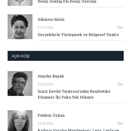
Deniz Göktaş Ölü Deniz Üzerine
Dikmen Gürün
07.07.2026
0
Gerçeklerle Yüzleşmek ve Belgesel Tiyatro
AÇIK KÖŞE
Haydar Bayak
29.04.2026
0
İzmir Devlet Tiyatrosu’ndan Rembetiko
Efsanesi: İki Yaka Tek Hikaye
Fuldem Özkan
26.03.2026
0
Kadının Varoluş Manifestosu: Lena, Leyla ve