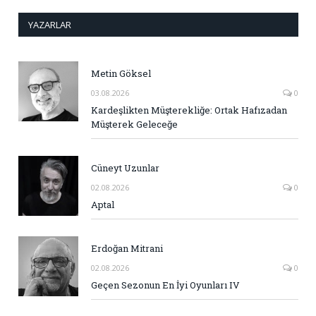
YAZARLAR
Metin Göksel
03.08.2026
0
Kardeşlikten Müşterekliğe: Ortak Hafızadan
Müşterek Geleceğe
Cüneyt Uzunlar
02.08.2026
0
Aptal
Erdoğan Mitrani
02.08.2026
0
Geçen Sezonun En İyi Oyunları IV