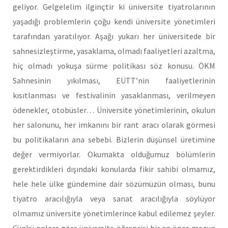
geliyor. Gelgelelim ilginçtir ki üniversite tiyatrolarının
yaşadığı problemlerin çoğu kendi üniversite yönetimleri
tarafından yaratılıyor. Aşağı yukarı her üniversitede bir
sahnesizleştirme, yasaklama, olmadı faaliyetleri azaltma,
hiç olmadı yokuşa sürme politikası söz konusu. ÖKM
Sahnesinin yıkılması, EÜTT’nin faaliyetlerinin
kısıtlanması ve festivalinin yasaklanması, verilmeyen
ödenekler, otobüsler… Üniversite yönetimlerinin, okulun
her salonunu, her imkanını bir rant aracı olarak görmesi
bu politikaların ana sebebi. Bizlerin düşünsel üretimine
değer vermiyorlar. Okumakta olduğumuz bölümlerin
gerektirdikleri dışındaki konularda fikir sahibi olmamız,
hele hele ülke gündemine dair sözümüzün olması, bunu
tiyatro aracılığıyla veya sanat aracılığıyla söylüyor
olmamız üniversite yönetimlerince kabul edilemez şeyler.
Çünkü onlara göre üniversite öğrencisi bir an önce mezun