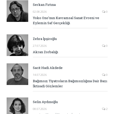
Serkan Fırtına
02.08.2026
0
Yoko Ono’nun Kavramsal Sanat Evreni ve
Eylemin Saf Gerçekliği
Zehra İpşiroğlu
27.07.2026
0
Akran Zorbalığı
Sacit Hadi Akdede
14.07.2026
0
Bağımsız Tiyatroların Bağımsızlığına Dair Bazı
İktisadi Gözlemler
Selin Aydınoğlu
08.07.2026
2