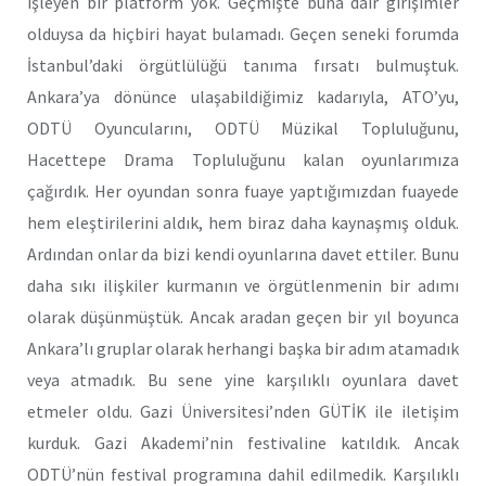
işleyen bir platform yok. Geçmişte buna dair girişimler
olduysa da hiçbiri hayat bulamadı. Geçen seneki forumda
İstanbul’daki örgütlülüğü tanıma fırsatı bulmuştuk.
Ankara’ya dönünce ulaşabildiğimiz kadarıyla, ATO’yu,
ODTÜ Oyuncularını, ODTÜ Müzikal Topluluğunu,
Hacettepe Drama Topluluğunu kalan oyunlarımıza
çağırdık. Her oyundan sonra fuaye yaptığımızdan fuayede
hem eleştirilerini aldık, hem biraz daha kaynaşmış olduk.
Ardından onlar da bizi kendi oyunlarına davet ettiler. Bunu
daha sıkı ilişkiler kurmanın ve örgütlenmenin bir adımı
olarak düşünmüştük. Ancak aradan geçen bir yıl boyunca
Ankara’lı gruplar olarak herhangi başka bir adım atamadık
veya atmadık. Bu sene yine karşılıklı oyunlara davet
etmeler oldu. Gazi Üniversitesi’nden GÜTİK ile iletişim
kurduk. Gazi Akademi’nin festivaline katıldık. Ancak
ODTÜ’nün festival programına dahil edilmedik. Karşılıklı