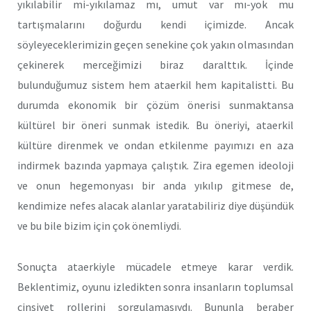
yıkılabilir mi-yıkılamaz mı, umut var mı-yok mu
tartışmalarını doğurdu kendi içimizde. Ancak
söyleyeceklerimizin geçen senekine çok yakın olmasından
çekinerek merceğimizi biraz daralttık. İçinde
bulunduğumuz sistem hem ataerkil hem kapitalistti. Bu
durumda ekonomik bir çözüm önerisi sunmaktansa
kültürel bir öneri sunmak istedik. Bu öneriyi, ataerkil
kültüre direnmek ve ondan etkilenme payımızı en aza
indirmek bazında yapmaya çalıştık. Zira egemen ideoloji
ve onun hegemonyası bir anda yıkılıp gitmese de,
kendimize nefes alacak alanlar yaratabiliriz diye düşündük
ve bu bile bizim için çok önemliydi.
Sonuçta ataerkiyle mücadele etmeye karar verdik.
Beklentimiz, oyunu izledikten sonra insanların toplumsal
cinsiyet rollerini sorgulamasıydı. Bununla beraber