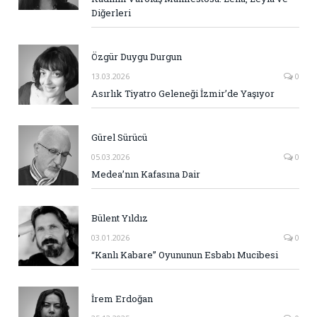
Diğerleri
Özgür Duygu Durgun
13.03.2026
0
Asırlık Tiyatro Geleneği İzmir’de Yaşıyor
Gürel Sürücü
05.03.2026
0
Medea’nın Kafasına Dair
Bülent Yıldız
03.01.2026
0
“Kanlı Kabare” Oyununun Esbabı Mucibesi
İrem Erdoğan