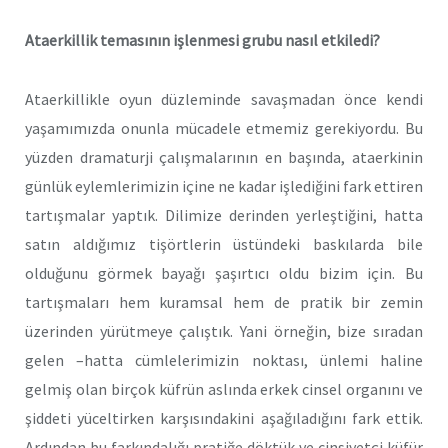
Ataerkillik temasının işlenmesi grubu nasıl etkiledi?
Ataerkillikle oyun düzleminde savaşmadan önce kendi
yaşamımızda onunla mücadele etmemiz gerekiyordu. Bu
yüzden dramaturji çalışmalarının en başında, ataerkinin
günlük eylemlerimizin içine ne kadar işlediğini fark ettiren
tartışmalar yaptık. Dilimize derinden yerleştiğini, hatta
satın aldığımız tişörtlerin üstündeki baskılarda bile
olduğunu görmek bayağı şaşırtıcı oldu bizim için. Bu
tartışmaları hem kuramsal hem de pratik bir zemin
üzerinden yürütmeye çalıştık. Yani örneğin, bize sıradan
gelen –hatta cümlelerimizin noktası, ünlemi haline
gelmiş olan birçok küfrün aslında erkek cinsel organını ve
şiddeti yüceltirken karşısındakini aşağıladığını fark ettik.
Ardından bu farkındalığı pratiğe döktük ve cinsiyetçi küfür