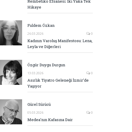
Rembetiko Efsanesi: İki Yaka Tek
Hikaye
Fuldem Özkan
26.03.2026
0
Kadının Varoluş Manifestosu: Lena,
Leyla ve Diğerleri
Özgür Duygu Durgun
13.03.2026
0
Asırlık Tiyatro Geleneği İzmir’de
Yaşıyor
Gürel Sürücü
05.03.2026
0
Medea’nın Kafasına Dair