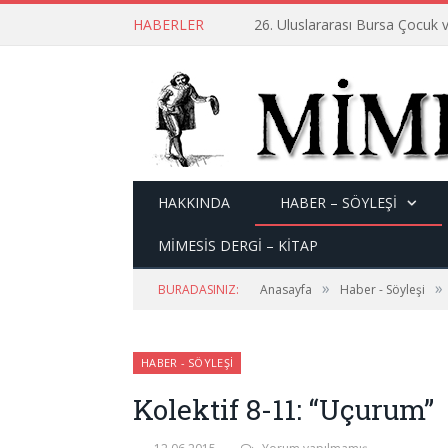
HABERLER
26. Uluslararası Bursa Çocuk v
HAKKINDA
HABER – SÖYLEŞI
MİMESİS DERGİ – KİTAP
»
»
BURADASINIZ:
Anasayfa
Haber - Söyleşi
HABER - SÖYLEŞI
Kolektif 8-11: “Uçurum”