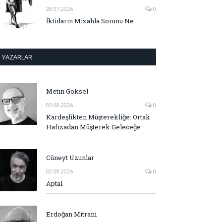
28.07.2026
0
İktidarın Mizahla Sorunu Ne
YAZARLAR
Metin Göksel
03.08.2026
0
Kardeşlikten Müşterekliğe: Ortak
Hafızadan Müşterek Geleceğe
Cüneyt Uzunlar
02.08.2026
0
Aptal
Erdoğan Mitrani