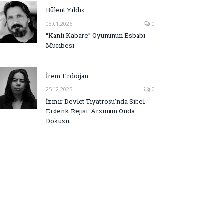
Bülent Yıldız
03.01.2026
0
“Kanlı Kabare” Oyununun Esbabı
Mucibesi
İrem Erdoğan
25.12.2025
0
İzmir Devlet Tiyatrosu’nda Sibel
Erdenk Rejisi: Arzunun Onda
Dokuzu