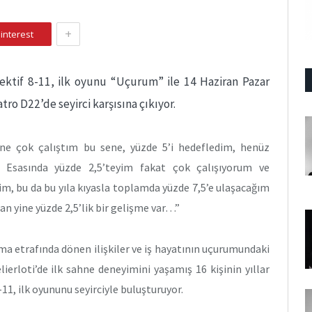
+
interest
ektif 8-11, ilk oyunu “Uçurum” ile 14 Haziran Pazar
tro D22’de seyirci karşısına çıkıyor.
ine çok çalıştım bu sene, yüzde 5’i hedefledim, henüz
m. Esasında yüzde 2,5’teyim fakat çok çalışıyorum ve
m, bu da bu yıla kıyasla toplamda yüzde 7,5’e ulaşacağım
n yine yüzde 2,5’lik bir gelişme var…”
lama etrafında dönen ilişkiler ve iş hayatının uçurumundaki
ierloti’de ilk sahne deneyimini yaşamış 16 kişinin yıllar
11, ilk oyununu seyirciyle buluşturuyor.