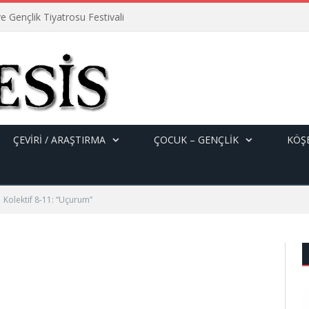
e Gençlik Tiyatrosu Festivali
ÇEVİRİ / ARAŞTIRMA
ÇOCUK – GENÇLIK
KÖŞE
Kolektif 8-11: “Uçurum”