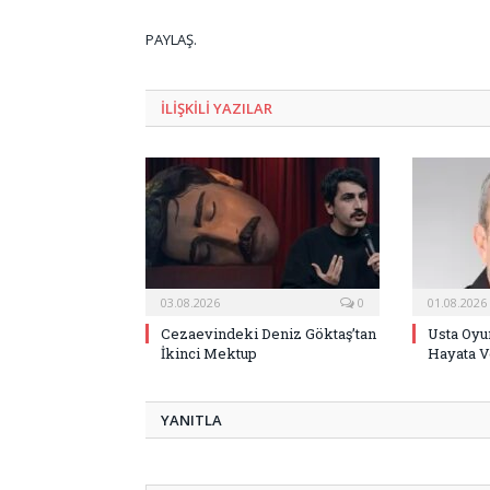
PAYLAŞ.
ILIŞKILI
YAZILAR
03.08.2026
0
01.08.2026
Cezaevindeki Deniz Göktaş’tan
Usta Oyu
İkinci Mektup
Hayata V
YANITLA