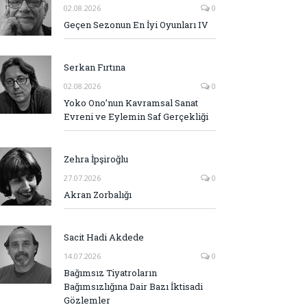
02.08.2026
0
Geçen Sezonun En İyi Oyunları IV
Serkan Fırtına
02.08.2026
0
Yoko Ono’nun Kavramsal Sanat
Evreni ve Eylemin Saf Gerçekliği
Zehra İpşiroğlu
27.07.2026
0
Akran Zorbalığı
Sacit Hadi Akdede
14.07.2026
0
Bağımsız Tiyatroların
Bağımsızlığına Dair Bazı İktisadi
Gözlemler