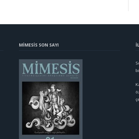
MİMESİS SON SAYI
İ
So
b
K
ö
ç