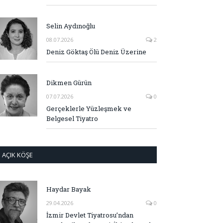
Selin Aydınoğlu
08.07.2026
2
Deniz Göktaş Ölü Deniz Üzerine
Dikmen Gürün
07.07.2026
0
Gerçeklerle Yüzleşmek ve
Belgesel Tiyatro
AÇIK KÖŞE
Haydar Bayak
29.04.2026
0
İzmir Devlet Tiyatrosu’ndan