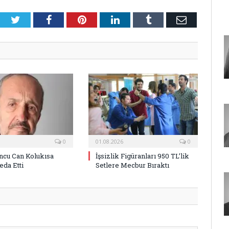
Twitter
Facebook
Pinterest
LinkedIn
Tumblr
E-
Posta
0
01.08.2026
0
ncu Can Kolukısa
İşsizlik Figüranları 950 TL’lik
eda Etti
Setlere Mecbur Bıraktı