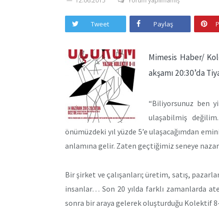
12.06.2015
Yorum yapılmamış
Tweet
Paylaş
P
Mimesis Haber/ Kol
akşamı 20:30’da Tiya
“Biliyorsunuz ben y
ulaşabilmiş değili
önümüzdeki yıl yüzde 5’e ulaşacağımdan emini
anlamına gelir. Zaten geçtiğimiz seneye nazara
Bir şirket ve çalışanları; üretim, satış, pazar
insanlar… Son 20 yılda farklı zamanlarda atel
sonra bir araya gelerek oluşturduğu Kolektif 8-