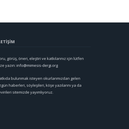
LETİŞİM
ru, görüş, öneri, eleştiri ve katkılarınız için lütfen
ize yazın:
info@mimesis-dergi.org
atkıda bulunmak isteyen okurlarımızdan gelen
zgün haberleri, söyleşileri, köşe yazılarını ya da
evirileri sitemizde yayımlıyoruz.