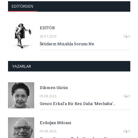
EDITÖRDEN
EDİTÖR
28.07.2026
0
İktidarın Mizahla Sorunu Ne
YAZARLAR
Dikmen Gürün
09.08.2026
0
Genco Erkal’a Bir Kez Daha ‘Merhaba’…
Erdoğan Mitrani
09.08.2026
0