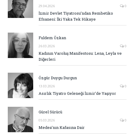
29.04.2026
0
İzmir Devlet Tiyatrosu’ndan Rembetiko
Efsanesi: İki Yaka Tek Hikaye
Fuldem Özkan
26.03.2026
0
Kadının Varoluş Manifestosu: Lena, Leyla ve
Diğerleri
Özgür Duygu Durgun
13.03.2026
0
Asırlık Tiyatro Geleneği İzmir’de Yaşıyor
Gürel Sürücü
05.03.2026
0
Medea’nın Kafasına Dair