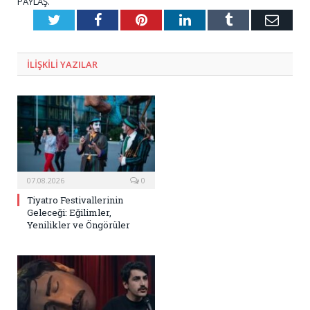
PAYLAŞ.
Twitter
Facebook
Pinterest
LinkedIn
Tumblr
E-
Posta
ILIŞKILI
YAZILAR
07.08.2026
0
Tiyatro Festivallerinin
Geleceği: Eğilimler,
Yenilikler ve Öngörüler