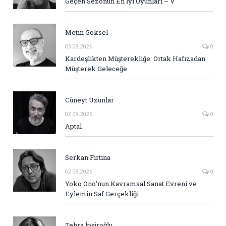
Geçen Sezonun En İyi Oyunları – V
Metin Göksel
03.08.2026
0
Kardeşlikten Müşterekliğe: Ortak Hafızadan
Müşterek Geleceğe
Cüneyt Uzunlar
02.08.2026
0
Aptal
Serkan Fırtına
02.08.2026
0
Yoko Ono’nun Kavramsal Sanat Evreni ve
Eylemin Saf Gerçekliği
Zehra İpşiroğlu