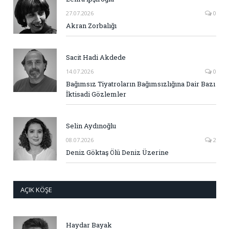
27.07.2026
0
Akran Zorbalığı
Sacit Hadi Akdede
14.07.2026
0
Bağımsız Tiyatroların Bağımsızlığına Dair Bazı
İktisadi Gözlemler
Selin Aydınoğlu
08.07.2026
2
Deniz Göktaş Ölü Deniz Üzerine
AÇIK KÖŞE
Haydar Bayak