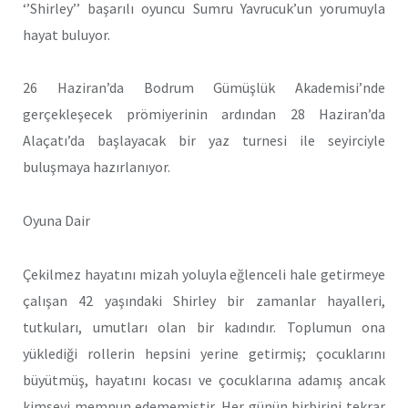
‘’Shirley’’ başarılı oyuncu Sumru Yavrucuk’un yorumuyla
hayat buluyor.
26 Haziran’da Bodrum Gümüşlük Akademisi’nde
gerçekleşecek prömiyerinin ardından 28 Haziran’da
Alaçatı’da başlayacak bir yaz turnesi ile seyirciyle
buluşmaya hazırlanıyor.
Oyuna Dair
Çekilmez hayatını mizah yoluyla eğlenceli hale getirmeye
çalışan 42 yaşındaki Shirley bir zamanlar hayalleri,
tutkuları, umutları olan bir kadındır. Toplumun ona
yüklediği rollerin hepsini yerine getirmiş; çocuklarını
büyütmüş, hayatını kocası ve çocuklarına adamış ancak
kimseyi memnun edememiştir. Her günün birbirini tekrar