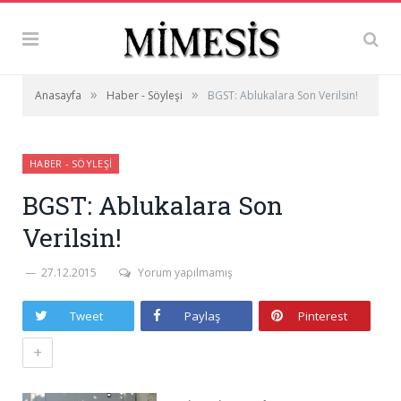
»
»
Anasayfa
Haber - Söyleşi
BGST: Ablukalara Son Verilsin!
HABER - SÖYLEŞI
BGST: Ablukalara Son
Verilsin!
27.12.2015
Yorum yapılmamış
Tweet
Paylaş
Pinterest
+