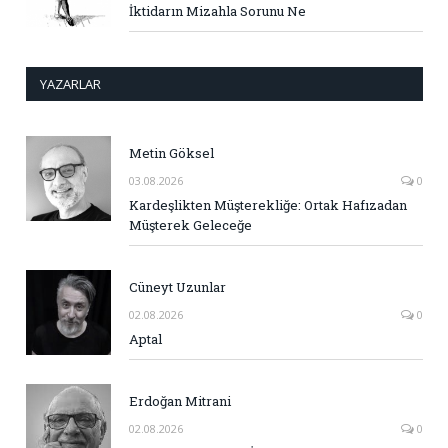
İktidarın Mizahla Sorunu Ne
YAZARLAR
Metin Göksel
03.08.2026
0
Kardeşlikten Müşterekliğe: Ortak Hafızadan
Müşterek Geleceğe
Cüneyt Uzunlar
02.08.2026
0
Aptal
Erdoğan Mitrani
02.08.2026
0