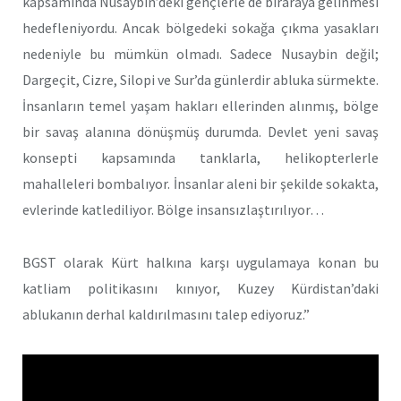
kapsamında Nusaybin’deki gençlerle de biraraya gelinmesi
hedefleniyordu. Ancak bölgedeki sokağa çıkma yasakları
nedeniyle bu mümkün olmadı. Sadece Nusaybin değil;
Dargeçit, Cizre, Silopi ve Sur’da günlerdir abluka sürmekte.
İnsanların temel yaşam hakları ellerinden alınmış, bölge
bir savaş alanına dönüşmüş durumda. Devlet yeni savaş
konsepti kapsamında tanklarla, helikopterlerle
mahalleleri bombalıyor. İnsanlar aleni bir şekilde sokakta,
evlerinde katlediliyor. Bölge insansızlaştırılıyor…
BGST olarak Kürt halkına karşı uygulamaya konan bu
katliam politikasını kınıyor, Kuzey Kürdistan’daki
ablukanın derhal kaldırılmasını talep ediyoruz.”