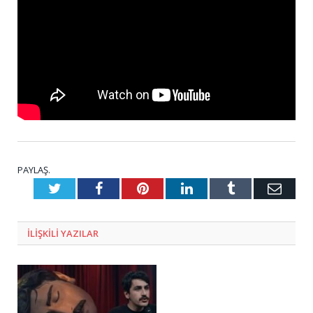
PAYLAŞ.
Twitter
Facebook
Pinterest
LinkedIn
Tumblr
E-
Posta
ILIŞKILI
YAZILAR