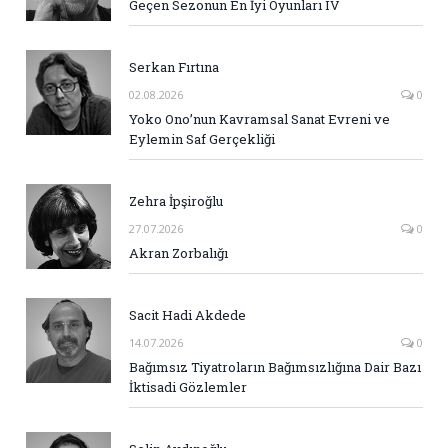
Geçen Sezonun En İyi Oyunları IV
Serkan Fırtına
02.08.2026
0
Yoko Ono’nun Kavramsal Sanat Evreni ve
Eylemin Saf Gerçekliği
Zehra İpşiroğlu
27.07.2026
0
Akran Zorbalığı
Sacit Hadi Akdede
14.07.2026
0
Bağımsız Tiyatroların Bağımsızlığına Dair Bazı
İktisadi Gözlemler