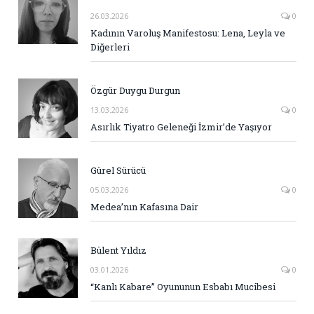
26.03.2026
0
Kadının Varoluş Manifestosu: Lena, Leyla ve
Diğerleri
Özgür Duygu Durgun
13.03.2026
0
Asırlık Tiyatro Geleneği İzmir’de Yaşıyor
Gürel Sürücü
05.03.2026
0
Medea’nın Kafasına Dair
Bülent Yıldız
03.01.2026
0
“Kanlı Kabare” Oyununun Esbabı Mucibesi