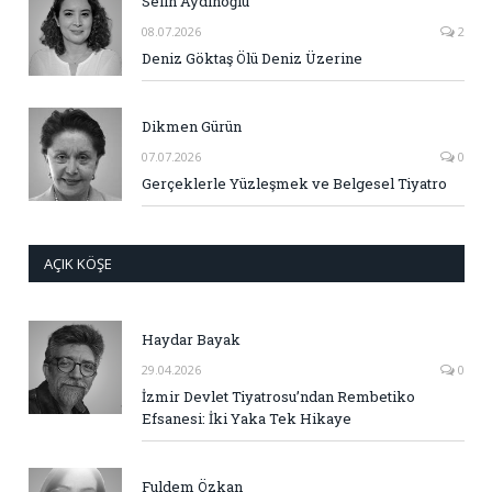
Selin Aydınoğlu
08.07.2026
2
Deniz Göktaş Ölü Deniz Üzerine
Dikmen Gürün
07.07.2026
0
Gerçeklerle Yüzleşmek ve Belgesel Tiyatro
AÇIK KÖŞE
Haydar Bayak
29.04.2026
0
İzmir Devlet Tiyatrosu’ndan Rembetiko
Efsanesi: İki Yaka Tek Hikaye
Fuldem Özkan