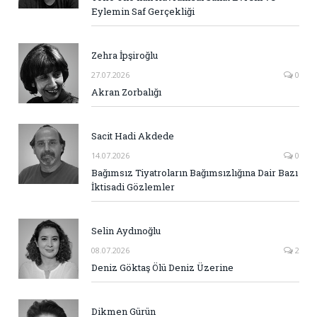
Eylemin Saf Gerçekliği
Zehra İpşiroğlu
27.07.2026
0
Akran Zorbalığı
Sacit Hadi Akdede
14.07.2026
0
Bağımsız Tiyatroların Bağımsızlığına Dair Bazı
İktisadi Gözlemler
Selin Aydınoğlu
08.07.2026
2
Deniz Göktaş Ölü Deniz Üzerine
Dikmen Gürün