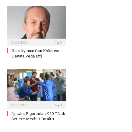
01.08.2026
0
Usta Oyuncu Can Kolukısa
Hayata Veda Etti
01.08.2026
0
İşsizlik Figüranları 950 TL’lik
Setlere Mecbur Bıraktı