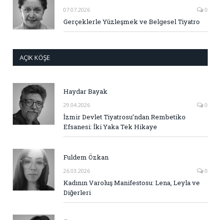
07.07.2026
0
Gerçeklerle Yüzleşmek ve Belgesel Tiyatro
AÇIK KÖŞE
Haydar Bayak
29.04.2026
0
İzmir Devlet Tiyatrosu’ndan Rembetiko
Efsanesi: İki Yaka Tek Hikaye
Fuldem Özkan
26.03.2026
0
Kadının Varoluş Manifestosu: Lena, Leyla ve
Diğerleri