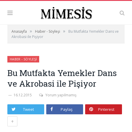
»
»
Anasayfa
Haber - Söyleşi
Bu Mutfakta Yemekler Dans ve
Akrobasi ile Pişiyor
HABER - SÖYLEŞI
Bu Mutfakta Yemekler Dans
ve Akrobasi ile Pişiyor
16.12.2015
Yorum yapılmamış
Tweet
Paylaş
Pinterest
+