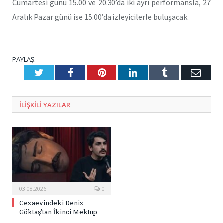
Cumartesi günü 15.00 ve 20.30’da iki ayrı performansla, 27
Aralık Pazar günü ise 15.00’da izleyicilerle buluşacak.
PAYLAŞ.
Twitter
Facebook
Pinterest
LinkedIn
Tumblr
E-
Posta
ILIŞKILI
YAZILAR
03.08.2026
0
Cezaevindeki Deniz
Göktaş’tan İkinci Mektup