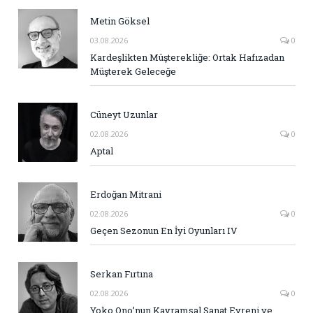
Metin Göksel
03.08.2026
0
Kardeşlikten Müşterekliğe: Ortak Hafızadan
Müşterek Geleceğe
Cüneyt Uzunlar
02.08.2026
0
Aptal
Erdoğan Mitrani
02.08.2026
0
Geçen Sezonun En İyi Oyunları IV
Serkan Fırtına
02.08.2026
0
Yoko Ono’nun Kavramsal Sanat Evreni ve