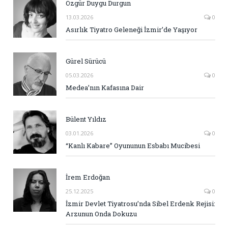
Özgür Duygu Durgun
13.03.2026
0
Asırlık Tiyatro Geleneği İzmir’de Yaşıyor
Gürel Sürücü
05.03.2026
0
Medea’nın Kafasına Dair
Bülent Yıldız
03.01.2026
0
“Kanlı Kabare” Oyununun Esbabı Mucibesi
İrem Erdoğan
25.12.2025
0
İzmir Devlet Tiyatrosu’nda Sibel Erdenk Rejisi:
Arzunun Onda Dokuzu