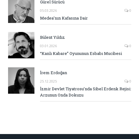
Gürel Sürücü
05.03.2026
0
Medea’nın Kafasına Dair
Bülent Yıldız
03.01.2026
0
“Kanlı Kabare” Oyununun Esbabı Mucibesi
İrem Erdoğan
25.12.2025
0
İzmir Devlet Tiyatrosu’nda Sibel Erdenk Rejisi:
Arzunun Onda Dokuzu