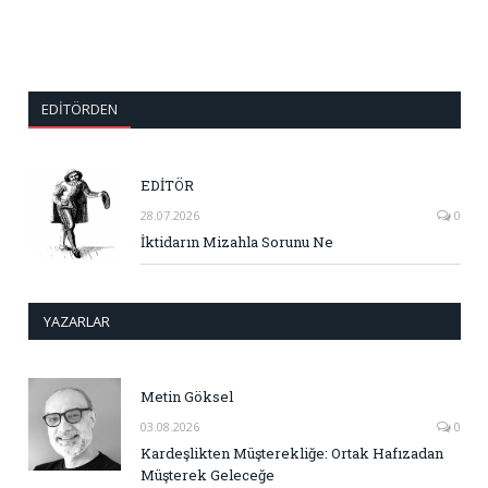
EDITÖRDEN
EDİTÖR
28.07.2026
0
İktidarın Mizahla Sorunu Ne
YAZARLAR
Metin Göksel
03.08.2026
0
Kardeşlikten Müşterekliğe: Ortak Hafızadan
Müşterek Geleceğe