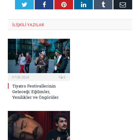
Twitter
Facebook
Pinterest
LinkedIn
Tumblr
E-
Posta
ILIŞKILI
YAZILAR
07.08.2026
0
Tiyatro Festivallerinin
Geleceği: Eğilimler,
Yenilikler ve Öngörüler