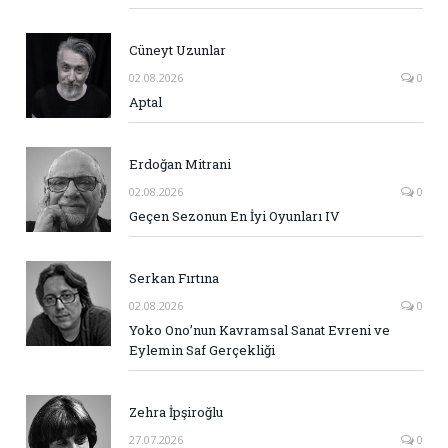
Cüneyt Uzunlar
02.08.2026
0
Aptal
Erdoğan Mitrani
02.08.2026
0
Geçen Sezonun En İyi Oyunları IV
Serkan Fırtına
02.08.2026
0
Yoko Ono’nun Kavramsal Sanat Evreni ve
Eylemin Saf Gerçekliği
Zehra İpşiroğlu
27.07.2026
0