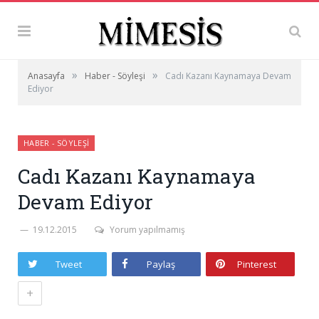
»
»
Anasayfa
Haber - Söyleşi
Cadı Kazanı Kaynamaya Devam
Ediyor
HABER - SÖYLEŞI
Cadı Kazanı Kaynamaya
Devam Ediyor
19.12.2015
Yorum yapılmamış
Tweet
Paylaş
Pinterest
+