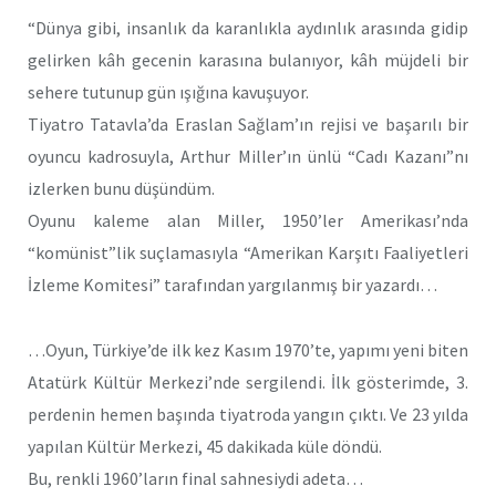
“Dünya gibi, insanlık da karanlıkla aydınlık arasında gidip
gelirken kâh gecenin karasına bulanıyor, kâh müjdeli bir
sehere tutunup gün ışığına kavuşuyor.
Tiyatro Tatavla’da Eraslan Sağlam’ın rejisi ve başarılı bir
oyuncu kadrosuyla, Arthur Miller’ın ünlü “Cadı Kazanı”nı
izlerken bunu düşündüm.
Oyunu kaleme alan Miller, 1950’ler Amerikası’nda
“komünist”lik suçlamasıyla “Amerikan Karşıtı Faaliyetleri
İzleme Komitesi” tarafından yargılanmış bir yazardı…
…Oyun, Türkiye’de ilk kez Kasım 1970’te, yapımı yeni biten
Atatürk Kültür Merkezi’nde sergilendi. İlk gösterimde, 3.
perdenin hemen başında tiyatroda yangın çıktı. Ve 23 yılda
yapılan Kültür Merkezi, 45 dakikada küle döndü.
Bu, renkli 1960’ların final sahnesiydi adeta…