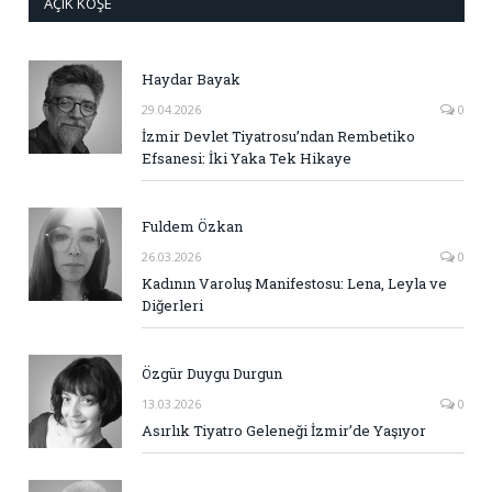
AÇIK KÖŞE
Haydar Bayak
29.04.2026
0
İzmir Devlet Tiyatrosu’ndan Rembetiko
Efsanesi: İki Yaka Tek Hikaye
Fuldem Özkan
26.03.2026
0
Kadının Varoluş Manifestosu: Lena, Leyla ve
Diğerleri
Özgür Duygu Durgun
13.03.2026
0
Asırlık Tiyatro Geleneği İzmir’de Yaşıyor