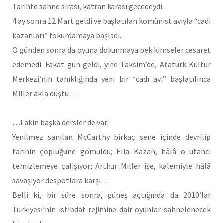
Tarihte sahne sırası, katran karası gecedeydi.
4 ay sonra 12 Mart geldi ve başlatılan komünist avıyla “cadı
kazanları” fokurdamaya başladı.
O günden sonra da oyuna dokunmaya pek kimseler cesaret
edemedi. Fakat gün geldi, yine Taksim’de, Atatürk Kültür
Merkezi’nin tanıklığında yeni bir “cadı avı” başlatılınca
Miller akla düştü…
…Lakin başka dersler de var:
Yenilmez sanılan McCarthy birkaç sene içinde devrilip
tarihin çöplüğüne gömüldü; Elia Kazan, hâlâ o utancı
temizlemeye çalışıyor; Arthur Miller ise, kalemiyle hâlâ
savaşıyor despotlara karşı…
Belli ki, bir süre sonra, güneş açtığında da 2010’lar
Türkiyesi’nin istibdat rejimine dair oyunlar sahnelenecek