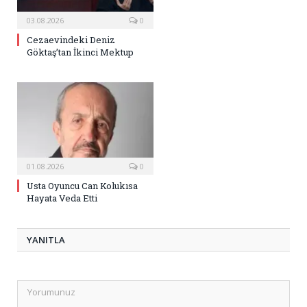
03.08.2026
0
Cezaevindeki Deniz
Göktaş’tan İkinci Mektup
01.08.2026
0
Usta Oyuncu Can Kolukısa
Hayata Veda Etti
YANITLA