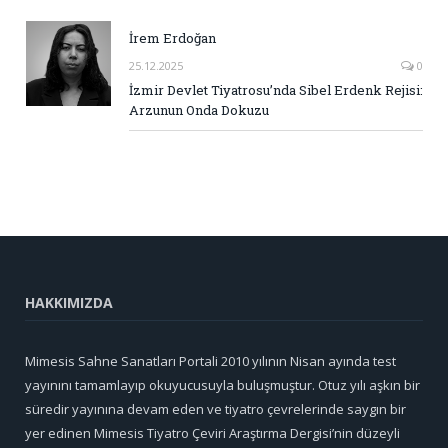
İrem Erdoğan
25.12.2025
0
İzmir Devlet Tiyatrosu’nda Sibel Erdenk Rejisi:
Arzunun Onda Dokuzu
HAKKIMIZDA
Mimesis Sahne Sanatları Portali 2010 yılının Nisan ayında test
yayınını tamamlayıp okuyucusuyla buluşmuştur. Otuz yılı aşkın bir
süredir yayınına devam eden ve tiyatro çevrelerinde saygın bir
yer edinen Mimesis Tiyatro Çeviri Araştırma Dergisi’nin düzeyli