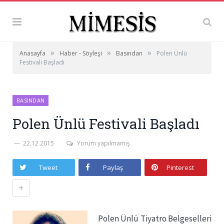
»
»
»
Anasayfa
Haber - Söyleşi
Basından
Polen Ünlü
Festivali Başladı
BASINDAN
Polen Ünlü Festivali Başladı
22.12.2015
Yorum yapılmamış
Tweet
Paylaş
Pinterest
+
Polen Ünlü Tiyatro Belgeselleri