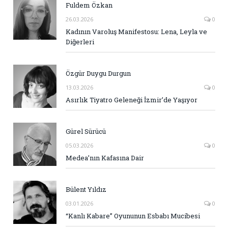
Fuldem Özkan
26.03.2026
0
Kadının Varoluş Manifestosu: Lena, Leyla ve
Diğerleri
Özgür Duygu Durgun
13.03.2026
0
Asırlık Tiyatro Geleneği İzmir’de Yaşıyor
Gürel Sürücü
05.03.2026
0
Medea’nın Kafasına Dair
Bülent Yıldız
03.01.2026
0
“Kanlı Kabare” Oyununun Esbabı Mucibesi