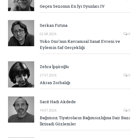
Geçen Sezonun En İyi Oyunları IV
Serkan Fırtına
02.08.2026
0
Yoko Ono’nun Kavramsal Sanat Evreni ve
Eylemin Saf Gerçekliği
Zehra İpşiroğlu
27.07.2026
0
Akran Zorbalığı
Sacit Hadi Akdede
14.07.2026
0
Bağımsız Tiyatroların Bağımsızlığına Dair Bazı
İktisadi Gözlemler