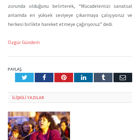
zorunda olduğunu belirterek, “Mücadelemizi sanatsal
anlamda en yüksek seviyeye çıkarmaya çalışıyoruz ve
herkesi birlikte hareket etmeye çağırıyoruz” dedi.
Özgür Gündem
PAYLAŞ.
Twitter
Facebook
Pinterest
LinkedIn
Tumblr
E-
Posta
ILIŞKILI
YAZILAR