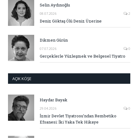
Selin Aydınoğlu
08.07.2026
2
Deniz Göktaş Ölü Deniz Üzerine
Dikmen Gürün
07.07.2026
0
Gerçeklerle Yüzleşmek ve Belgesel Tiyatro
AÇIK KÖŞE
Haydar Bayak
29.04.2026
0
İzmir Devlet Tiyatrosu’ndan Rembetiko
Efsanesi: İki Yaka Tek Hikaye