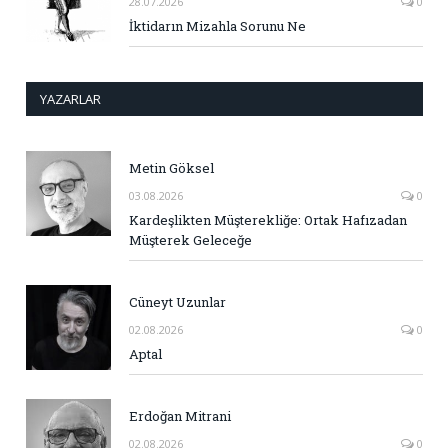
28.07.2026
0
İktidarın Mizahla Sorunu Ne
YAZARLAR
Metin Göksel
03.08.2026
0
Kardeşlikten Müşterekliğe: Ortak Hafızadan
Müşterek Geleceğe
Cüneyt Uzunlar
02.08.2026
0
Aptal
Erdoğan Mitrani
02.08.2026
0