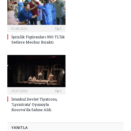
01.08.2026
0
İşsizlik Figüranları 950 TL’lik
Setlere Mecbur Bıraktı
25.07.2026
0
İstanbul Devlet Tiyatrosu,
‘Lysistrata’ Oyunuyla
Kosova’da Sahne Aldı
YANITLA