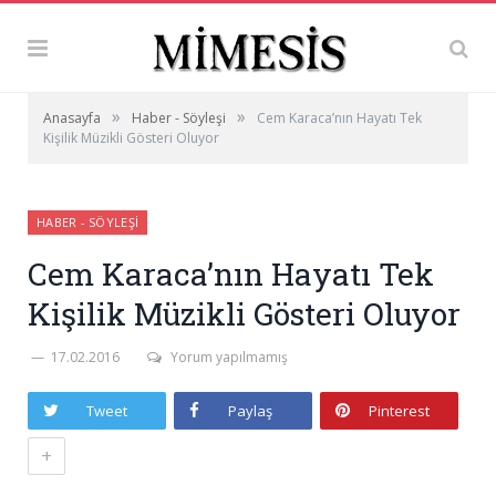
»
»
Anasayfa
Haber - Söyleşi
Cem Karaca’nın Hayatı Tek
Kişilik Müzikli Gösteri Oluyor
HABER - SÖYLEŞI
Cem Karaca’nın Hayatı Tek
Kişilik Müzikli Gösteri Oluyor
17.02.2016
Yorum yapılmamış
Tweet
Paylaş
Pinterest
+