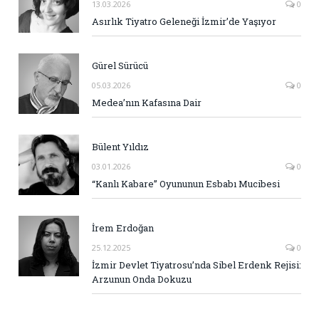
13.03.2026
0
Asırlık Tiyatro Geleneği İzmir’de Yaşıyor
Gürel Sürücü
05.03.2026
0
Medea’nın Kafasına Dair
Bülent Yıldız
03.01.2026
0
“Kanlı Kabare” Oyununun Esbabı Mucibesi
İrem Erdoğan
25.12.2025
0
İzmir Devlet Tiyatrosu’nda Sibel Erdenk Rejisi:
Arzunun Onda Dokuzu