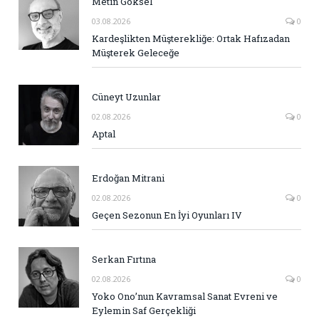
Metin Göksel
03.08.2026
0
Kardeşlikten Müşterekliğe: Ortak Hafızadan
Müşterek Geleceğe
Cüneyt Uzunlar
02.08.2026
0
Aptal
Erdoğan Mitrani
02.08.2026
0
Geçen Sezonun En İyi Oyunları IV
Serkan Fırtına
02.08.2026
0
Yoko Ono’nun Kavramsal Sanat Evreni ve
Eylemin Saf Gerçekliği