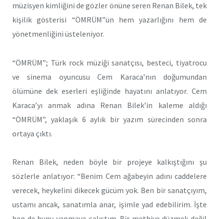
müzisyen kimliğini de gözler önüne seren Renan Bilek, tek
kişilik gösterisi “ÖMRÜM”ün hem yazarlığını hem de
yönetmenliğini üsteleniyor.
“ÖMRÜM”; Türk rock müziği sanatçısı, besteci, tiyatrocu
ve sinema oyuncusu Cem Karaca’nın doğumundan
ölümüne dek eserleri eşliğinde hayatını anlatıyor. Cem
Karaca’yı anmak adına Renan Bilek’in kaleme aldığı
“ÖMRÜM”, yaklaşık 6 aylık bir yazım sürecinden sonra
ortaya çıktı.
Renan Bilek, neden böyle bir projeye kalkıştığını şu
sözlerle anlatıyor: “Benim Cem ağabeyin adını caddelere
verecek, heykelini dikecek gücüm yok. Ben bir sanatçıyım,
ustamı ancak, sanatımla anar, işimle yad edebilirim. İşte
ben de bunu yapmaya çalıştım. Bir methiye düzmek değil