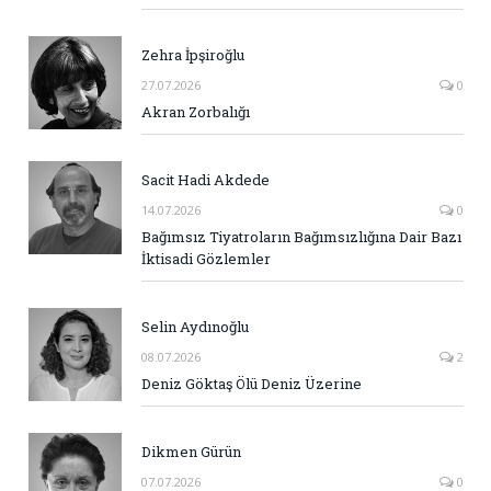
Zehra İpşiroğlu
27.07.2026
0
Akran Zorbalığı
Sacit Hadi Akdede
14.07.2026
0
Bağımsız Tiyatroların Bağımsızlığına Dair Bazı
İktisadi Gözlemler
Selin Aydınoğlu
08.07.2026
2
Deniz Göktaş Ölü Deniz Üzerine
Dikmen Gürün
07.07.2026
0