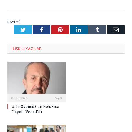
PAYLAŞ.
Twitter
Facebook
Pinterest
LinkedIn
Tumblr
E-
Posta
ILIŞKILI
YAZILAR
01.08.2026
0
Usta Oyuncu Can Kolukısa
Hayata Veda Etti