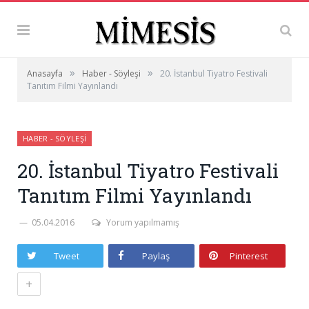
»
»
Anasayfa
Haber - Söyleşi
20. İstanbul Tiyatro Festivali
Tanıtım Filmi Yayınlandı
HABER - SÖYLEŞI
20. İstanbul Tiyatro Festivali
Tanıtım Filmi Yayınlandı
05.04.2016
Yorum yapılmamış
Tweet
Paylaş
Pinterest
+