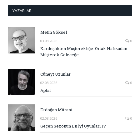
YAZARLAR
Metin Göksel
03.08.2026
0
Kardeşlikten Müşterekliğe: Ortak Hafızadan
Müşterek Geleceğe
Cüneyt Uzunlar
02.08.2026
0
Aptal
Erdoğan Mitrani
02.08.2026
0
Geçen Sezonun En İyi Oyunları IV