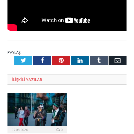
PAYLAŞ.
Twitter
Facebook
Pinterest
LinkedIn
Tumblr
E-
Posta
ILIŞKILI
YAZILAR
07.08.2026
0