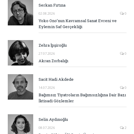
Serkan Fırtına
02.08.2026
0
Yoko Ono’nun Kavramsal Sanat Evreni ve
Eylemin Saf Gerçekliği
Zehra İpşiroğlu
27.07.2026
0
Akran Zorbalığı
Sacit Hadi Akdede
14.07.2026
0
Bağımsız Tiyatroların Bağımsızlığına Dair Bazı
İktisadi Gözlemler
Selin Aydınoğlu
08.07.2026
2