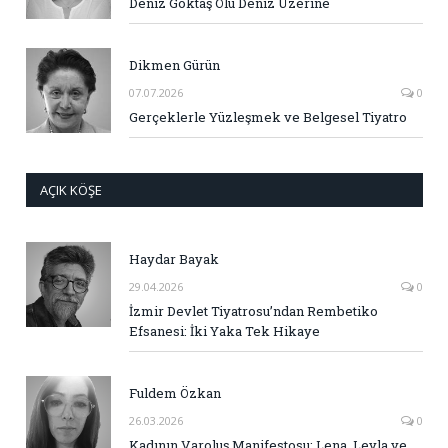
Deniz Göktaş Ölü Deniz Üzerine
Dikmen Gürün
07.07.2026
0
Gerçeklerle Yüzleşmek ve Belgesel Tiyatro
AÇIK KÖŞE
Haydar Bayak
29.04.2026
0
İzmir Devlet Tiyatrosu’ndan Rembetiko
Efsanesi: İki Yaka Tek Hikaye
Fuldem Özkan
26.03.2026
0
Kadının Varoluş Manifestosu: Lena, Leyla ve