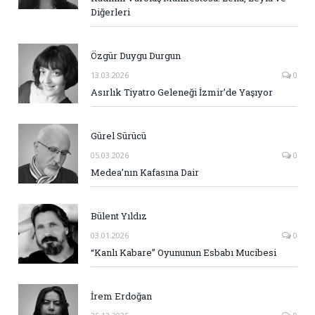
Diğerleri
Özgür Duygu Durgun
13.03.2026
0
Asırlık Tiyatro Geleneği İzmir’de Yaşıyor
Gürel Sürücü
05.03.2026
0
Medea’nın Kafasına Dair
Bülent Yıldız
03.01.2026
0
“Kanlı Kabare” Oyununun Esbabı Mucibesi
İrem Erdoğan